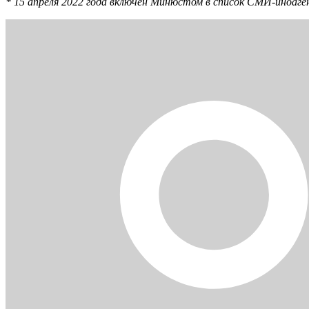
* 15 апреля 2022 года включен Минюстом в список СМИ-иноаг