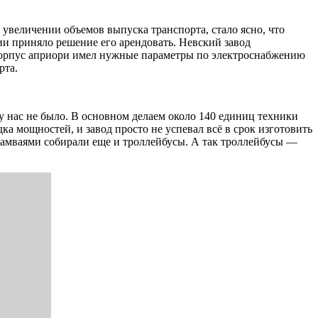
 увеличении объемов выпуска транспорта, стало ясно, что
ии приняло решение его арендовать. Невский завод
ш корпус априори имел нужные параметры по электроснабжению
рта.
 нас не было. В основном делаем около 140 единиц техники
дка мощностей, и завод просто не успевал всё в срок изготовить
трамваями собирали еще и троллейбусы. А так троллейбусы —