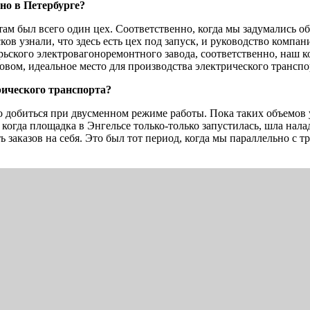
но в Петербурге?
ам был всего один цех. Соответственно, когда мы задумались об
в узнали, что здесь есть цех под запуск, и руководство компан
брьского электровагоноремонтного завода, соответственно, на
вом, идеальное место для производства электрического транспо
рического транспорта?
добиться при двусменном режиме работы. Пока таких объемов у
, когда площадка в Энгельсе только-только запустилась, шла нала
заказов на себя. Это был тот период, когда мы параллельно с 