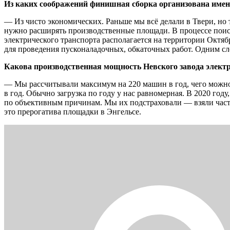
Из каких соображений финишная сборка организована имен
— Из чисто экономических. Раньше мы всё делали в Твери, но т
нужно расширять производственные площади. В процессе поиско
электрического транспорта располагается на территории Октя
для проведения пусконаладочных, обкаточных работ. Одним сло
Какова производственная мощность Невского завода элект
— Мы рассчитывали максимум на 220 машин в год, чего можно 
в год. Обычно загрузка по году у нас равномерная. В 2020 году
по объективным причинам. Мы их подстраховали — взяли часть 
это прерогатива площадки в Энгельсе.