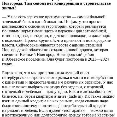
Новгорода. Там совсем нет конкуренции в строительстве
жилья?
— У нас есть серьезное преимущество — самый большой
земельный банк в одной локации. По факту это проект
комплексного освоения территории, который реализуется
по новым нормативам: здесь и парковки для автомобилей,
и зоны отдыха, и стадион, и детские площадки, и даже парк
с водоемом. Проект крупный, что признают и новгородские
власти. Сейчас заканчивается работа с администрацией
Новгородской области по созданию новой дороги, которая
соединит Великий Новгород, Новгородский район
и Юрьевское поселение. Она будет построена в 2023—2024
годах.
Еще важно, что мы привезли сюда лучший опыт
петербургского строительного рынка в части взаимодействия
с клиентами и предоставления им различных сервисов. У нас
клиент может выбрать квартиру без отделки, с отделкой,
с отделкой и мебелью — как угодно. Как и в автомобильном
бизнесе, мы берём квартиры в зачёт (trade-in). Их также можно
взять в единый кредит, а не как раньше, когда сначала надо
было взять ипотеку, а потом ещё потребительский кредит
на ремонт и мебель. Если нужен «тест-драйв» — можно взять
в краткосрочную или долгосрочную аренду готовые квартиры