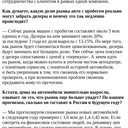
сотрудничества с клиентом в рамках одной компании.
Как думаете, какую долю рынка авто с пробегом реально
могут забрать дилеры и почему это так медленно
происходит?
— Сейчас рынок машин с пробегом составляет около 5 млн
единиц в год. Дилеры на нем занимают около 20%,
за последние 3 года их доля выросла с 13-15%. По мере того,
как рынок будет становиться более цивилизованным, дилеры
будут занимать всё бо́льшую долю. Уже сейчас цена покупки
у дилера сопоставима с ценой у «перекупа». А зачем идти
на рынок, когда можно купить в уютном чистом автоцентре,
с понятным сервисом, с понятной историей автомобиля,
и быть уверенным в том, что сможешь его нормально
проверить, а при возникновении проблем сможешь
предъявить кому-то претензии.
Кстати, цены на автомобили значительно выросли,
означает ли это, что рынок еще больше упадет? По вашим
прогнозам, сколько он составит в России в будущем году?
— Мы прогнозируем снижение рынка новых автомобилей
в следующем году примерно с 1,6 млн до 1,4-1,45 млн. Если
смотреть на финансовое состояние людей, на динамику цен
на автомобили, то сложно предположить рост. Я думаю, что