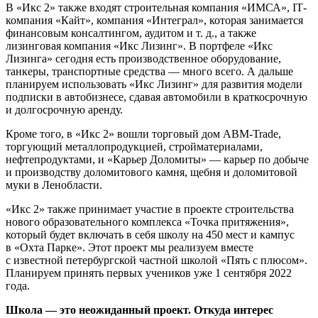
В «Икс 2» также входят строительная компания «ИМСА», IТ-
компания «Кайт», компания «Интеграл», которая занимается
финансовым консалтингом, аудитом и т. д., а также
лизинговая компания «Икс Лизинг». В портфеле «Икс
Лизинга» сегодня есть производственное оборудование,
танкеры, транспортные средства — много всего. А дальше
планируем использовать «Икс Лизинг» для развития модели
подписки в автобизнесе, сдавая автомобили в краткосрочную
и долгосрочную аренду.
Кроме того, в «Икс 2» вошли торговый дом ABM-Trade,
торгующий металлопродукцией, стройматериалами,
нефтепродуктами, и «Карьер Доломиты» — карьер по добыче
и производству доломитового камня, щебня и доломитовой
муки в Ленобласти.
«Икс 2» также принимает участие в проекте строительства
нового образовательного комплекса «Точка притяжения»,
который будет включать в себя школу на 450 мест и кампус
в «Охта Парке». Этот проект мы реализуем вместе
с известной петербургской частной школой «Пять с плюсом».
Планируем принять первых учеников уже 1 сентября 2022
года.
Школа — это неожиданный проект. Откуда интерес