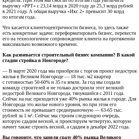
кредиты. При этом мы смогли по итогам года увеличить
выручку «РРТ» с 23,14 млрд в 2020 году до 25,3 млрд рублей
в 2021 году. А общая выручка «Икс 2» превысит 30 млрд
по итогам года.
Что касается клиентоцентричности бизнеса, то здесь также
есть конкретные задачи: переформатировать бизнес, перевести
его на технологичное сопровождение клиента на протяжении
максимально возможного времени.
Как развивается строительный бизнес компании? В какой
стадии стройка в Новгороде?
— В марте 2020 года мы приобрели с торгов проект недостроя
жилья в Великом Новгороде — 18 тыс. м2 квартир
с готовностью 50-60% и 35 га земли. За год мы создали
команду строителей и не только достроили этот великий
недострой Великого Новгорода, тянувшийся с 2011 года.
Сейчас на нас приходится уже 40% рынка жилья в городе. Для
Новгорода это жилье нового уровня, но при этом его
стоимость не превышает среднерыночную — 63-65 тыс.
рублей за 1 м². Сейчас мы строим следующую очередь,
которую сдадим весной, и проектируем четвертую, которую
начнет также строить весной, а сдадим в декабре 2022 года.
Вы говорите, что заняли сразу 40% рынка Великого