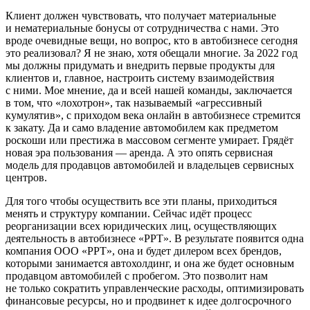
Клиент должен чувствовать, что получает материальные
и нематериальные бонусы от сотрудничества с нами. Это
вроде очевидные вещи, но вопрос, кто в автобизнесе сегодня
это реализовал? Я не знаю, хотя обещали многие. За 2022 год
мы должны придумать и внедрить первые продукты для
клиентов и, главное, настроить систему взаимодействия
с ними. Мое мнение, да и всей нашей команды, заключается
в том, что «лохотрон», так называемый «агрессивный
кумулятив», с приходом века онлайн в автобизнесе стремится
к закату. Да и само владение автомобилем как предметом
роскоши или престижа в массовом сегменте умирает. Грядёт
новая эра пользования — аренда. А это опять сервисная
модель для продавцов автомобилей и владельцев сервисных
центров.
Для того чтобы осуществить все эти планы, приходиться
менять и структуру компании. Сейчас идёт процесс
реорганизации всех юридических лиц, осуществляющих
деятельность в автобизнесе «РРТ». В результате появится одна
компания ООО «РРТ», она и будет дилером всех брендов,
которыми занимается автохолдинг, и она же будет основным
продавцом автомобилей с пробегом. Это позволит нам
не только сократить управленческие расходы, оптимизировать
финансовые ресурсы, но и продвинет к идее долгосрочного