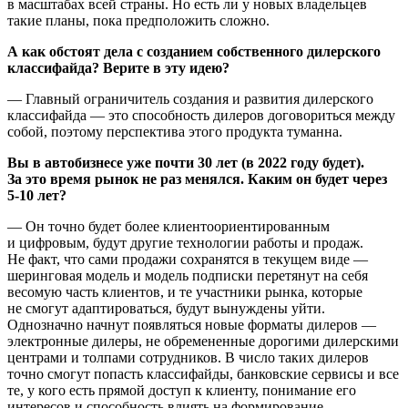
в масштабах всей страны. Но есть ли у новых владельцев
такие планы, пока предположить сложно.
А как обстоят дела с созданием собственного дилерского
классифайда? Верите в эту идею?
— Главный ограничитель создания и развития дилерского
классифайда — это способность дилеров договориться между
собой, поэтому перспектива этого продукта туманна.
Вы в автобизнесе уже почти 30 лет (в 2022 году будет).
За это время рынок не раз менялся. Каким он будет через
5-10 лет?
— Он точно будет более клиентоориентированным
и цифровым, будут другие технологии работы и продаж.
Не факт, что сами продажи сохранятся в текущем виде —
шеринговая модель и модель подписки перетянут на себя
весомую часть клиентов, и те участники рынка, которые
не смогут адаптироваться, будут вынуждены уйти.
Однозначно начнут появляться новые форматы дилеров —
электронные дилеры, не обремененные дорогими дилерскими
центрами и толпами сотрудников. В число таких дилеров
точно смогут попасть классифайды, банковские сервисы и все
те, у кого есть прямой доступ к клиенту, понимание его
интересов и способность влиять на формирование