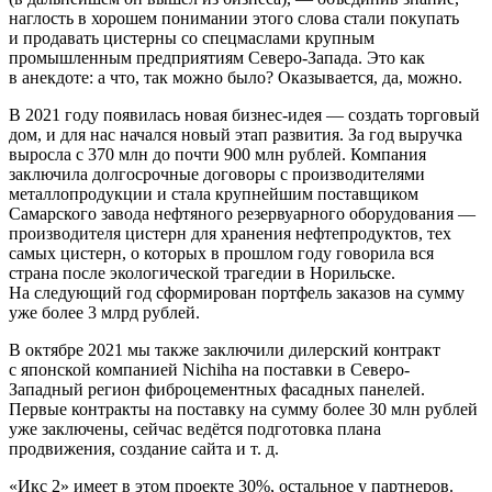
наглость в хорошем понимании этого слова стали покупать
и продавать цистерны со спецмаслами крупным
промышленным предприятиям Северо-Запада. Это как
в анекдоте: а что, так можно было? Оказывается, да, можно.
В 2021 году появилась новая бизнес-идея — создать торговый
дом, и для нас начался новый этап развития. За год выручка
выросла с 370 млн до почти 900 млн рублей. Компания
заключила долгосрочные договоры с производителями
металлопродукции и стала крупнейшим поставщиком
Самарского завода нефтяного резервуарного оборудования —
производителя цистерн для хранения нефтепродуктов, тех
самых цистерн, о которых в прошлом году говорила вся
страна после экологической трагедии в Норильске.
На следующий год сформирован портфель заказов на сумму
уже более 3 млрд рублей.
В октябре 2021 мы также заключили дилерский контракт
с японской компанией Nichiha на поставки в Северо-
Западный регион фиброцементных фасадных панелей.
Первые контракты на поставку на сумму более 30 млн рублей
уже заключены, сейчас ведётся подготовка плана
продвижения, создание сайта и т. д.
«Икс 2» имеет в этом проекте 30%, остальное у партнеров.