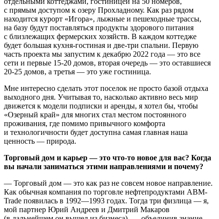
отдельными коттеджами, гостиницей на 50 номеров,
с прямым доступом к озеру Прохладному. Как раз рядом
находится курорт «Игора», лыжные и пешеходные трассы,
на базу будут поставляться продукты здорового питания
с близлежащих фермерских хозяйств. В каждом коттедже
будет большая кухня-гостиная и две-три спальни. Первую
часть проекта мы запустим к декабрю 2022 года — это все
сети и первые 15-20 домов, вторая очередь — это оставшиеся
20-25 домов, а третья — это уже гостиница.
Мне интересно сделать этот поселок не просто базой отдыха
выходного дня. Учитывая то, насколько активно весь мир
движется к модели подписки и аренды, я хотел бы, чтобы
«Озерный край» для многих стал местом постоянного
проживания, где помимо привычного комфорта
и технологичности будет доступна самая главная наша
ценность — природа.
Торговый дом и карьер — это что-то новое для вас? Когда
вы начали заниматься этими направлениями и почему?
— Торговый дом — это как раз не совсем новое направление.
Как обычная компания по торговле нефтепродуктами АВМ-
Trade появилась в 1992—1993 годах. Тогда три физлица — я,
мой партнер Юрий Андреев и Дмитрий Макаров
(в дальнейшем он вышел из бизнеса), — объединив знание,