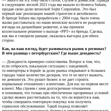
— Много на эту тему было статей, слухов и домыслов. Правда
в следующем: весной 2021 года мы вышли из бизнеса Subaru,
продав свою долю японской Sojitz Corporation. Это был
первый шаг реализации нашей стратегии в автобизнесе.
В бренде Subaru мы проработали с 2004 года, было очень
жалко расставаться, но наши японские коллеги не разделяли
взгляды на дальнейшие развитие, и мы приняли
коллегиальное решение о выходе «РРТ» из бренда. Сделка,
как мы и говорили раньше, оказалась выгодна для обеих
сторон.
Как, на ваш взгляд, будет развиваться рынок в регионах?
В чём разница с петербургским? Где выше доходность?
— Доходность примерно сопоставима. Вопрос в том, что,
если отбросить локальную ситуацию с пандемией,
то импортеры в борьбе за долю рынка открывают в больших
городах такое количество дилеров, что те не могут выжить,
не демпингуя. Это рушит бизнес и не дает строить
нормальные отношения с клиентами. Для нас на первом месте
клиент. Мы строим с ним долгосрочные отношения
и понимаем, что только при обеспечении прозрачных условий
сделки можно рассчитывать на то, что он вернется к нам,
чтобы совершить повторную покупку или получить
сервисное обслуживание. Такой подход позволяет
прогнозировать доходность бизнеса в перспективе нескольких