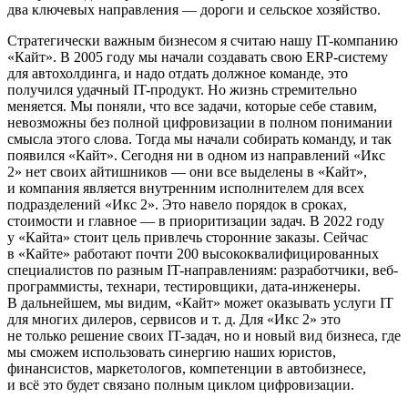
два ключевых направления — дороги и сельское хозяйство.
Стратегически важным бизнесом я считаю нашу IT-компанию
«Кайт». В 2005 году мы начали создавать свою ERP-систему
для автохолдинга, и надо отдать должное команде, это
получился удачный IT-продукт. Но жизнь стремительно
меняется. Мы поняли, что все задачи, которые себе ставим,
невозможны без полной цифровизации в полном понимании
смысла этого слова. Тогда мы начали собирать команду, и так
появился «Кайт». Сегодня ни в одном из направлений «Икс
2» нет своих айтишников — они все выделены в «Кайт»,
и компания является внутренним исполнителем для всех
подразделений «Икс 2». Это навело порядок в сроках,
стоимости и главное — в приоритизации задач. В 2022 году
у «Кайта» стоит цель привлечь сторонние заказы. Сейчас
в «Кайте» работают почти 200 высококвалифицированных
специалистов по разным IT-направлениям: разработчики, веб-
программисты, технари, тестировщики, дата-инженеры.
В дальнейшем, мы видим, «Кайт» может оказывать услуги IT
для многих дилеров, сервисов и т. д. Для «Икс 2» это
не только решение своих IT-задач, но и новый вид бизнеса, где
мы сможем использовать синергию наших юристов,
финансистов, маркетологов, компетенции в автобизнесе,
и всё это будет связано полным циклом цифровизации.