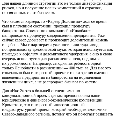
Для нашей длинной стратегии это не только диверсификация
рисков, но и получение новых компетенций в отраслях,
не связанных с автобизнесом.
Что касается карьера, то «Карьер Доломиты» долгое время
был в плачевном состоянии, проходил процедуру
банкротства. Совместно с компанией «Инкобалт»
мы проводим процедуру оздоровления предприятия. Уже
сейчас карьер добывает и производит доломитовый камень
и щебень. Мы с партнерами уже поставили туда завод
по производству доломитовой муки, которая используется как
присадка к асфальту, и доломитового удобрения, а оно в свою
очередь используется для раскисления почв, поднимая
их урожайность. Например, сегодня потребность одной
только Ленобласти в раскислении — 400 тыс. га. Для нас это
изначально был интересный проект с точки зрения именно
выведения предприятия из банкротства на нормальный
жизненный цикл, а не распродажа бизнеса по частям.
Для «Икс 2» это в большей степени именно
консультационный проект, где мы предоставляем наши
юридические и финансово-экономические компетенции.
Кроме того, это интересный инвестиционный
инфраструктурный проект, который необходим экономике
Северо-Западного региона, потому что он помогает развивать