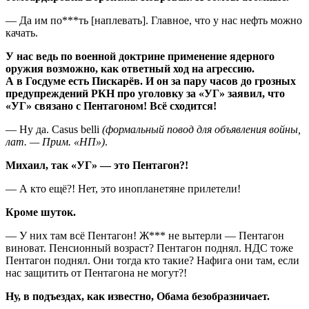
— Да им по***ть [наплевать]. Главное, что у нас нефть можно
качать.
У нас ведь по военной доктрине применение ядерного
оружия возможно, как ответный ход на агрессию.
А в Госдуме есть Пискарёв. И он за пару часов до грозных
предупреждений РКН про уголовку за «УГ» заявил, что
«УГ» связано с Пентагоном! Всё сходится!
— Ну да. Casus belli
(формальный повод для объявления войны,
лат. — Прим. «НП»)
.
Михаил, так «УГ» — это Пентагон?!
— А кто ещё?! Нет, это инопланетяне прилетели!
Кроме шуток.
— У них там всё Пентагон! Ж*** не вытерли — Пентагон
виноват. Пенсионный возраст? Пентагон поднял. НДС тоже
Пентагон поднял. Они тогда кто такие? Нафига они там, если
нас защитить от Пентагона не могут?!
Ну, в подъездах, как известно, Обама безобразничает.