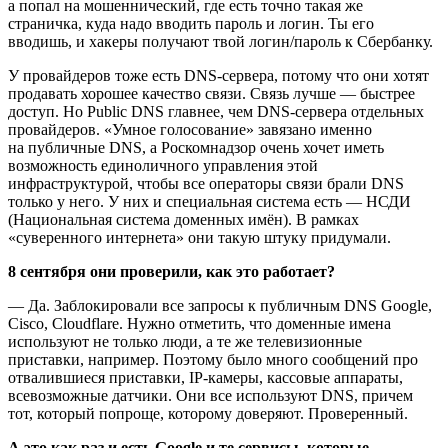
а попал на мошеннический, где есть точно такая же
страничка, куда надо вводить пароль и логин. Ты его
вводишь, и хакеры получают твой логин/пароль к Сбербанку.
У провайдеров тоже есть DNS-сервера, потому что они хотят
продавать хорошее качество связи. Связь лучше — быстрее
доступ. Но Public DNS главнее, чем DNS-сервера отдельных
провайдеров. «Умное голосование» завязано именно
на публичные DNS, а Роскомнадзор очень хочет иметь
возможность единоличного управления этой
инфраструктурой, чтобы все операторы связи брали DNS
только у него. У них и специальная система есть — НСДИ
(Национальная система доменных имён). В рамках
«суверенного интернета» они такую штуку придумали.
8 сентября они проверили, как это работает?
— Да. Заблокировали все запросы к публичным DNS Google,
Cisco, Cloudflare. Нужно отметить, что доменные имена
используют не только люди, а те же телевизионные
приставки, например. Поэтому было много сообщений про
отвалившиеся приставки, IP-камеры, кассовые аппараты,
всевозможные датчики. Они все используют DNS, причем
тот, который попроще, которому доверяют. Проверенный.
А это как раз и есть Google и те сервисы, которые