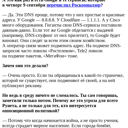
в четверг 9 сентября
перечислил Роскомнадзор
?
— Да. Эти DNS проще, потому что у них простые и красивые
адреса. У Google — 8.8.8.8. У Cloudflare — 1.1.1.1. А у Cisco
много оборудования. Гиганты свои DNS-сервисы поставили
давным-давно. Если тот же Google обделается с выдачей
(например, DNS-спуфинг от них прилетит), то Google будет
виноват. Они следят за всем этим своим хозяйством.
А оператор связи может подменить адрес. На подмене DNS-
запросов часто ловили «Ростелеком», Tele2 ловили
на подмене пакетов, «МегаФон» тоже.
Зачем они это делали?
— Очень просто. Если ты обращаешься к какой-то страничке,
которой не существует, они подменяют её своей, а на ней
публикуют рекламу.
Но ведь в среду ничего не сломалось. Ты сам говоришь,
заметили только потом. Почему же это угроза для всего
Рунета, а не только для тех, кто интересуется
оппозиционной политикой?
— Потому что когда начинается война, а не просто учения,
всегда страдает мирное население. Если города бомбят,