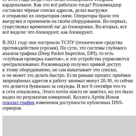
кардинальное. Как это всё работало тогда? Роскомнадзор
составлял чёрные списки адресов, делал выгрузки
и отправлял их операторам связи. Операторы брали эти
выгрузки и применяли на своём оборудовании. Во-первых,
существовал временной лаг до блокировки. Во-вторых, все
всё видели: что блокируют, как блокируют.
В 2021 году они построили ТСПУ (технические средства
противодействия угрозам). По сути, это системы глубокого
анализа трафика (Deep Packet Inspection, DPI), то есть
«глубокая проверка пакетов», и эти устройства управляются
централизованно: Роскомнадзор получил прямой доступ
к этому оборудованию, он сам выкатывает эти списки,
и он может это делать быстро. Если раньше процесс приёмки
запрещённых адресов в работу занимал минут 20-30, то сейчас
это делается буквально за секунды. И вот 8 сентября что-то
в сети отвалилось. Этого почти никто не заметил, но это было
видно по результатам измерений. Коллега Артём Ионов
показал график
изменения доступности публичных DNS-
серверов.