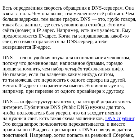
Есть определённая скорость обращения к DNS-серверам. Она
взята за ноль. Чем она выше, тем медленнее всё работает. Чем
больше задержка, тем выше график. DNS — это, грубо говоря,
такая база данных, где есть условно два столбца. Это имя
сайта (домен) и IP-адрес. Например, есть имя yandex.ru. Ему
предоставляется IP-адрес. Когда ты запрашиваешь какой-то
сайт, его имя отправляется на DNS-сервер, а тебе
возвращается IP-адрес.
DNS — очень удобная штука для использования человеком,
потому что доменное имя, написанное буквами, гораздо
проще запомнить, чем набор четырёх трёхзначных цифр.
Но главное, если ты владеешь каким-нибудь сайтом,
то ты можешь его переносить с одного сервера на другой,
менять IP-адрес с сохранением имени. Это используется,
например, при переезде от одного провайдера к другому.
DNS — инфраструктурная штука, на которой держится весь
интернет. Публичные DNS (Public DNS) нужны для того,
чтобы пользователь был уверен, что он заходит именно
на нужный сайт. Есть такая схема мошенников,
DNS спуфинг
.
Это когда запрос пользователя перехватывается, и вместо
правильного IP-адреса при запросе к DNS-серверу выдаётся
подставной. Например, хотел попасть на реальный Сбербанк,