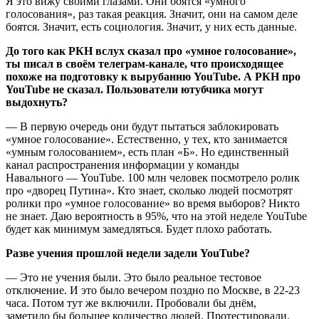
Я это вижу своими глазами. Они боятся «умного
голосования», раз такая реакция. Значит, они на самом деле
боятся. Значит, есть социология. Значит, у них есть данные.
До того как РКН вслух сказал про «умное голосование»,
ты писал в своём телеграм-канале, что происходящее
похоже на подготовку к вырубанию YouTube. А РКН про
YouTube не сказал. Пользователи ютубчика могут
выдохнуть?
— В первую очередь они будут пытаться заблокировать
«умное голосование». Естественно, у тех, кто занимается
«умным голосованием», есть план «Б». Но единственный
канал распространения информации у команды
Навального — YouTube. 100 млн человек посмотрело ролик
про «дворец Путина». Кто знает, сколько людей посмотрят
ролики про «умное голосование» во время выборов? Никто
не знает. Даю вероятность в 95%, что на этой неделе YouTube
будет как минимум замедляться. Будет плохо работать.
Разве учения прошлой недели задели YouTube?
— Это не учения были. Это было реальное тестовое
отключение. И это было вечером поздно по Москве, в 22-23
часа. Потом тут же включили. Пробовали бы днём,
заметило бы большее количество людей. Протестировали,