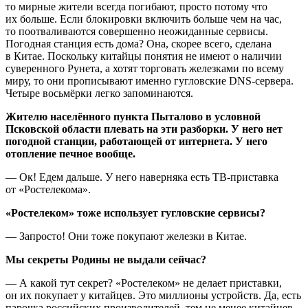
то мирные жители всегда погибают, просто потому что
их больше. Если блокировки включить больше чем на час,
то поотваливаются совершенно неожиданные сервисы.
Погодная станция есть дома? Она, скорее всего, сделана
в Китае. Поскольку китайцы понятия не имеют о наличии
суверенного Рунета, а хотят торговать железками по всему
миру, то они прописывают именно гугловские DNS-сервера.
Четыре восьмёрки легко запоминаются.
Жителю населённого пункта Пыталово в условной
Псковской области плевать на эти разборки. У него нет
погодной станции, работающей от интернета. У него
отопление печное вообще.
— Ок! Едем дальше. У него наверняка есть ТВ-приставка
от «Ростелекома».
«Ростелеком» тоже использует гугловские сервисы?
— Запросто! Они тоже покупают железки в Китае.
Мы секреты Родины не выдали сейчас?
— А какой тут секрет? «Ростелеком» не делает приставки,
он их покупает у китайцев. Это миллионы устройств. Да, есть
парочка российских производителей, тем не менее китайцев