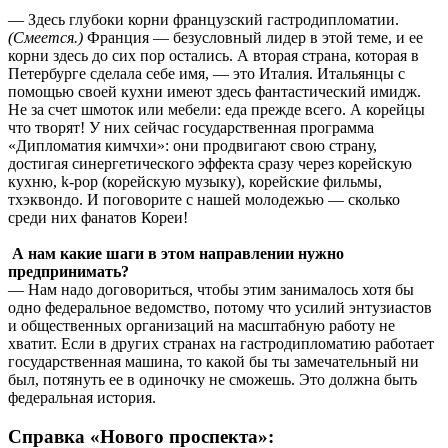
— Здесь глубоки корни французский гастродипломатии.
(Смеется.)
Франция — безусловный лидер в этой теме, и ее
корни здесь до сих пор остались. А вторая страна, которая в
Петербурге сделала себе имя, — это Италия. Итальянцы с
помощью своей кухни имеют здесь фантастический имидж.
Не за счет шмоток или мебели: еда прежде всего. А корейцы
что творят! У них сейчас государственная программа
«Дипломатия кимчхи»: они продвигают свою страну,
достигая синергетического эффекта сразу через корейскую
кухню, k-pop (корейскую музыку), корейские фильмы,
тхэквондо. И поговорите с нашей молодежью — сколько
среди них фанатов Кореи!
А нам какие шаги в этом направлении нужно
предпринимать?
— Нам надо договориться, чтобы этим занималось хотя бы
одно федеральное ведомство, потому что усилий энтузиастов
и общественных организаций на масштабную работу не
хватит. Если в других странах на гастродипломатию работает
государственная машина, то какой бы ты замечательный ни
был, потянуть ее в одиночку не сможешь. Это должна быть
федеральная история.
Справка «Нового проспекта»: