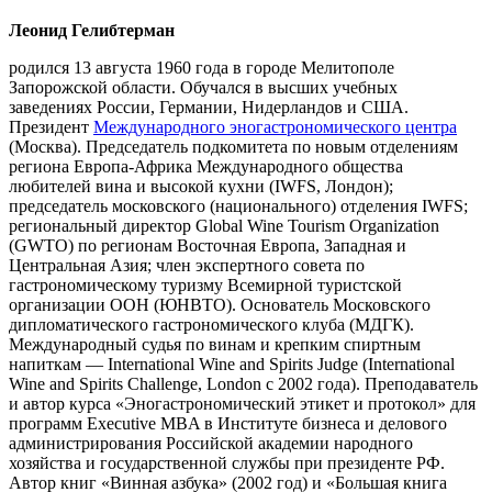
Леонид Гелибтерман
родился 13 августа 1960 года в городе Мелитополе
Запорожской области. Обучался в высших учебных
заведениях России, Германии, Нидерландов и США.
Президент
Международного эногастрономического центра
(Москва). Председатель подкомитета по новым отделениям
региона Европа-Африка Международного общества
любителей вина и высокой кухни (IWFS, Лондон);
председатель московского (национального) отделения IWFS;
региональный директор Global Wine Tourism Organization
(GWTO) по регионам Восточная Европа, Западная и
Центральная Азия; член экспертного совета по
гастрономическому туризму Всемирной туристской
организации ООН (ЮНВТО). Основатель Московского
дипломатического гастрономического клуба (МДГК).
Международный судья по винам и крепким спиртным
напиткам — International Wine and Spirits Judge (International
Wine and Spirits Challenge, London с 2002 года). Преподаватель
и автор курса «Эногастрономический этикет и протокол» для
программ Executive MBA в Институте бизнеса и делового
администрирования Российской академии народного
хозяйства и государственной службы при президенте РФ.
Автор книг «Винная азбука» (2002 год) и «Большая книга