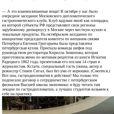
— А это взаимосвязанные вещи! В октябре у нас было
очередное заседание Московского дипломатического
гастрономического клуба. Клуб задуман мной как площадка,
на которой субъекты РФ представляют свои регионы
зарубежному дипкорпусу в Москве через местную кухню и
локальные продукты. На октябрьском заседании по
инициативе председателя комитета по внешним связям
Петербурга Евгения Григорьева была представлена
петербургская кухня. Приехала команда шефов под
руководством ресторатора Кирилла Зиминова, которая
приготовила меню по мотивам рецептов из книги Игнатия
Радецкого 1862 года, презентовав его послам 14 стран и
журналистам. Кстати, специальный гость ужина, актер и
режиссер Стивен Сигал, был без ума от корюшки.
(Смеется.)
Вот она, гастродипломатия в действии! Мы только что
подписали договор о сотрудничестве с петербургским
филиалом Высшей школы экономики: я буду читать там
лекции по гастродипломатии, а лучших студентов возьмем к
себе на практику.