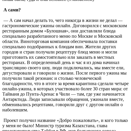
А сами?
— А сам начал делать то, чего никогда в жизни не делал —
гастрономические ужины онлайн. Договорился с московским
ресторанным домом «Булошная», они доставляли блюда
специально разработанного меню по Москве и Московской
области. Виноторговая компания обеспечивала поставки
специально подобранных к блюдам вин. Жители других
городов и стран получали рецептуру блюд меню и могли
приготовить их самостоятельно или заказать в местных
ресторанах. В определенный день и час я из дома начинал
трансляцию своего шоу, люди подключались, мы вместе ели,
дегустировали и говорили о жизни. После первого ужина мы
получили такой резонанс и столько человеческой
благодарности, что в итоге за время карантина сделали четыре
онлайн-ужина, в которых участвовало более 30 стран мира: от
Тайваня до Пунта-Аренас в Чили — там, где уже начинается
Антарктида. Люди записывали обращения, ужинали вместе,
обменивались рецептами, говорили друг с другом онлайн о
наболевшем.
Проект получил название «Добро пожаловать», и кого только
у меня не было! Министр туризма Казахстана, глава
представительства Тайбэя в РФ, мэр болгарского города