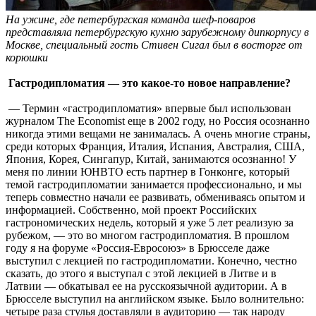
На ужине, где петербургская команда шеф-поваров
представляла петербургскую кухню зарубежному дипкорпусу в
Москве, специальный гость Стивен Сигал был в восторге от
корюшки
Гастродипломатия — это какое-то новое направление?
— Термин «гастродипломатия» впервые был использован
журналом The Economist еще в 2002 году, но Россия осознанно
никогда этими вещами не занималась. А очень многие страны,
среди которых Франция, Италия, Испания, Австралия, США,
Япония, Корея, Сингапур, Китай, занимаются осознанно! У
меня по линии ЮНВТО есть партнер в Гонконге, который
темой гастродипломатии занимается профессионально, и мы
теперь совместно начали ее развивать, обмениваясь опытом и
информацией. Собственно, мой проект Российских
гастрономических недель, который я уже 5 лет реализую за
рубежом, — это во многом гастродипломатия. В прошлом
году я на форуме «Россия-Евросоюз» в Брюсселе даже
выступил с лекцией по гастродипломатии. Конечно, честно
сказать, до этого я выступал с этой лекцией в Литве и в
Латвии — обкатывал ее на русскоязычной аудитории. А в
Брюсселе выступил на английском языке. Было волнительно:
четыре раза стулья доставляли в аудиторию — так народу