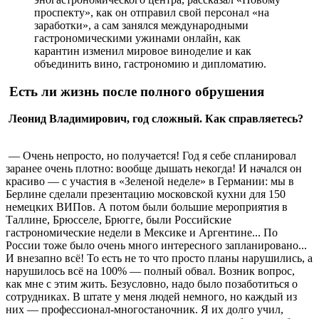
проспекту», как он отправил свой персонал «на
заработки», а сам занялся международными
гастрономическими ужинами онлайн, как
карантин изменил мировое виноделие и как
объединить вино, гастрономию и дипломатию.
Есть ли жизнь после полного обрушения
Леонид Владимирович, год сложный. Как справляетесь?
— Очень непросто, но получается! Год я себе спланировал
заранее очень плотно: вообще дышать некогда! И начался он
красиво — с участия в «Зеленой неделе» в Германии: мы в
Берлине сделали презентацию московской кухни для 150
немецких ВИПов. А потом были большие мероприятия в
Таллине, Брюсселе, Брюгге, были Российские
гастрономические недели в Мексике и Аргентине... По
России тоже было очень много интересного запланировано...
И внезапно всё! То есть не то что просто планы нарушились, а
нарушилось всё на 100% — полный обвал. Возник вопрос,
как мне с этим жить. Безусловно, надо было позаботиться о
сотрудниках. В штате у меня людей немного, но каждый из
них — профессионал-многостаночник. Я их долго учил,