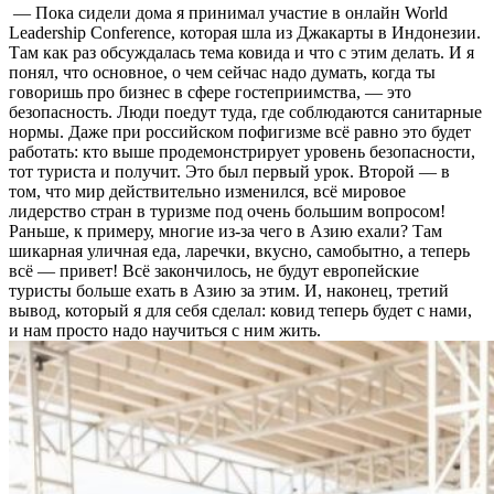
— Пока сидели дома я принимал участие в онлайн World
Leadership Conference, которая шла из Джакарты в Индонезии.
Там как раз обсуждалась тема ковида и что с этим делать. И я
понял, что основное, о чем сейчас надо думать, когда ты
говоришь про бизнес в сфере гостеприимства, — это
безопасность. Люди поедут туда, где соблюдаются санитарные
нормы. Даже при российском пофигизме всё равно это будет
работать: кто выше продемонстрирует уровень безопасности,
тот туриста и получит. Это был первый урок. Второй — в
том, что мир действительно изменился, всё мировое
лидерство стран в туризме под очень большим вопросом!
Раньше, к примеру, многие из-за чего в Азию ехали? Там
шикарная уличная еда, ларечки, вкусно, самобытно, а теперь
всё — привет! Всё закончилось, не будут европейские
туристы больше ехать в Азию за этим. И, наконец, третий
вывод, который я для себя сделал: ковид теперь будет с нами,
и нам просто надо научиться с ним жить.