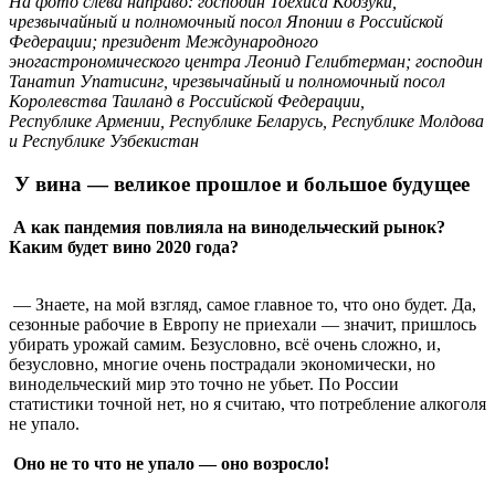
На фото слева направо: господин Тоёхиса Кодзуки,
чрезвычайный и полномочный посол Японии в Российской
Федерации; президент Международного
эногастрономического центра Леонид Гелибтерман; господин
Танатип Упатисинг, чрезвычайный и полномочный посол
Королевства Таиланд в Российской Федерации,
Республике Армении, Республике Беларусь, Республике Молдова
и Республике Узбекистан
У вина — великое прошлое и большое будущее
А как пандемия повлияла на винодельческий рынок?
Каким будет вино 2020 года?
— Знаете, на мой взгляд, самое главное то, что оно будет. Да,
сезонные рабочие в Европу не приехали — значит, пришлось
убирать урожай самим. Безусловно, всё очень сложно, и,
безусловно, многие очень пострадали экономически, но
винодельческий мир это точно не убьет. По России
статистики точной нет, но я считаю, что потребление алкоголя
не упало.
Оно не то что не упало — оно возросло!