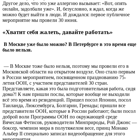
Другое дело, что это уже аллергию вызывает: «Вот, опять
онлайн, задолбали уже». И, безусловно, я ждал, когда же
можно будет выйти в люди. И дождался: первое публичное
мероприятие мы провели 30 июня.
«Хватит себя жалеть, давайте работать»
В Москве уже было можно? В Петербурге в это время еще
было нельзя.
— В Москве тоже было нельзя, поэтому мы провели его в
Московской области на открытом воздухе. Оно стало первым
в России мероприятием, посвященном празднованию 75-
летия ООН, с участием представителей 30 стран.
Представляете, какая это была подготовительная работа, сидя
дома?! К нам пришли послы, которые вообще не выходили
всё это время из резиденций. Пришел посол Японии, посол
Таиланда, Люксембурга, Болгарии, Гренады; пришли все
представители ООН, которые в России работают; были посол
доброй воли Программы ООН по окружающей среде
Вячеслав Фетисов, руководители Минприроды, Рой Джонс —
боксер, чемпион мира в полутяжелом весе, принц Монако
Альбер II специально записал видеообращение для этого
мероприятия…