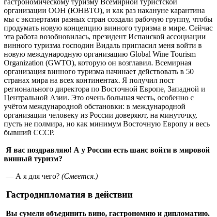
гастрономическому туризму Всемирной туристской
организации ООН (ЮНВТО), и как раз накануне карантина
мы с экспертами разных стран создали рабочую группу, чтобы
продумать новую концепцию винного туризма в мире. Сейчас
эта работа возобновилась, президент Испанской ассоциации
винного туризма господин Видаль пригласил меня войти в
новую международную организацию Global Wine Tourism
Organization (GWTO), которую он возглавил. Всемирная
организация винного туризма начинает действовать в 50
странах мира на всех континентах. Я получил пост
регионального директора по Восточной Европе, Западной и
Центральной Азии. Это очень большая честь, особенно с
учётом международной обстановки: в международной
организации человеку из России доверяют, на минуточку,
пусть не полмира, но как минимум Восточную Европу и весь
бывший СССР.
Я вас поздравляю! А у России есть шанс войти в мировой
винный туризм?
— А я для чего?
(Смеется.)
Гастродипломатия в действии
Вы сумели объединить вино, гастрономию и дипломатию.