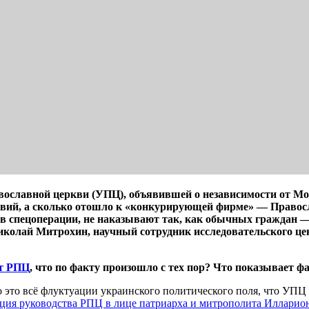
вославной церкви (УПЦ), объявившей о независимости от М
ствий, а сколько отошло к «конкурирующей фирме» — Правос
в спецоперации, не наказывают так, как обычных граждан —
Николай Митрохин, научный сотрудник исследовательского ц
от РПЦ
, что по факту произошло с тех пор? Что показывает ф
о это всё флуктуации украинского политического поля, что УПЦ
ция руководства РПЦ в лице патриарха и митрополита Илларио