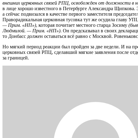
внешних церковных связей РПЦ, освобожден от должности в н
в лице хорошо известного в Петербурге Александра Щипкова. 
а сейчас подвизался в качестве первого заместителя председат
Праворадикальная церковная тусовка тут же осудила главу УПЦ
— Прим. «НП»)
, которая почитает местного старца Зосиму
(быв
Людмилой. — Прим. «НП»)
. Он предсказывал в своих декларац
то Донбасс должен оставаться всё равно с Москвой. Ровеньков
Но мягкий период реакции был пройден за две недели. И на 
церковных связей РПЦ, сделавший мягкие заявления после от
за границей.