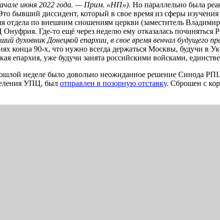
ачале июня 2022 года. — Прим. «НП»)
. Но параллельно была ре
Это бывший диссидент, который в свое время из сферы изучени
еля отдела по внешним сношениям церкви (заместитель Владимира
 Онуфрия. Где-то ещё через неделю ему отказалась починяться 
ший духовник Донецкой епархии, в свое время венчал будущего п
иях конца 90-х, что нужно всегда держаться Москвы, будучи в У
ская епархия, уже будучи занята российскими войсками, единст
прошлой неделе было довольно неожиданное решение Синода РПЦ
деления УПЦ, был
отправлен в позорную отставку
. Сброшен с ко