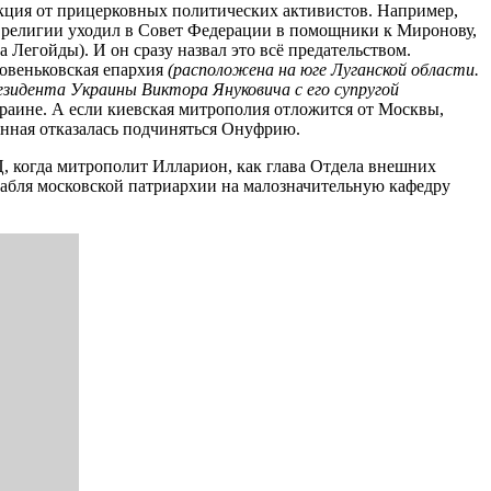
акция от прицерковных политических активистов. Например,
я религии уходил в Совет Федерации в помощники к Миронову,
 Легойды). И он сразу назвал это всё предательством.
Ровеньковская епархия
(расположена на юге Луганской области.
резидента Украины Виктора Януковича с его супругой
краине. А если киевская митрополия отложится от Москвы,
венная отказалась подчиняться Онуфрию.
, когда митрополит Илларион, как глава Отдела внешних
рабля московской патриархии на малозначительную кафедру