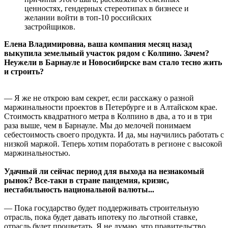
ценностях, гендерных стереотипах в бизнесе и
желании войти в топ-10 российских
застройщиков.
Елена Владимировна, ваша компания месяц назад
выкупила земельный участок рядом с Колпино. Зачем?
Неужели в Барнауле и Новосибирске вам стало тесно жить
и строить?
— Я же не открою вам секрет, если расскажу о разной
маржинальности проектов в Петербурге и в Алтайском крае.
Стоимость квадратного метра в Колпино в два, а то и в три
раза выше, чем в Барнауле. Мы до мелочей понимаем
себестоимость своего продукта. И да, мы научились работать с
низкой маржой. Теперь хотим поработать в регионе с высокой
маржинальностью.
Удачный ли сейчас период для выхода на незнакомый
рынок? Все-таки в стране пандемия, кризис,
нестабильность национальной валюты...
— Пока государство будет поддерживать строительную
отрасль, пока будет давать ипотеку по льготной ставке,
отрасль будет процветать. Я не думаю, что правительство