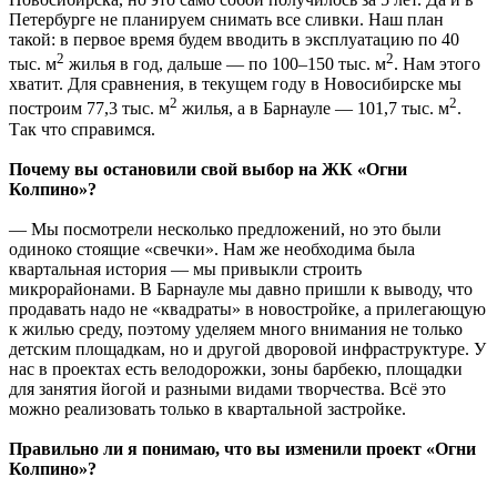
Петербурге не планируем снимать все сливки. Наш план
такой: в первое время будем вводить в эксплуатацию по 40
2
2
тыс. м
жилья в год, дальше — по 100–150 тыс. м
. Нам этого
хватит. Для сравнения, в текущем году в Новосибирске мы
2
2
построим 77,3 тыс. м
жилья, а в Барнауле — 101,7 тыс. м
.
Так что справимся.
Почему вы остановили свой выбор на ЖК «Огни
Колпино»?
— Мы посмотрели несколько предложений, но это были
одиноко стоящие «свечки». Нам же необходима была
квартальная история — мы привыкли строить
микрорайонами. В Барнауле мы давно пришли к выводу, что
продавать надо не «квадраты» в новостройке, а прилегающую
к жилью среду, поэтому уделяем много внимания не только
детским площадкам, но и другой дворовой инфраструктуре. У
нас в проектах есть велодорожки, зоны барбекю, площадки
для занятия йогой и разными видами творчества. Всё это
можно реализовать только в квартальной застройке.
Правильно ли я понимаю, что вы изменили проект «Огни
Колпино»?