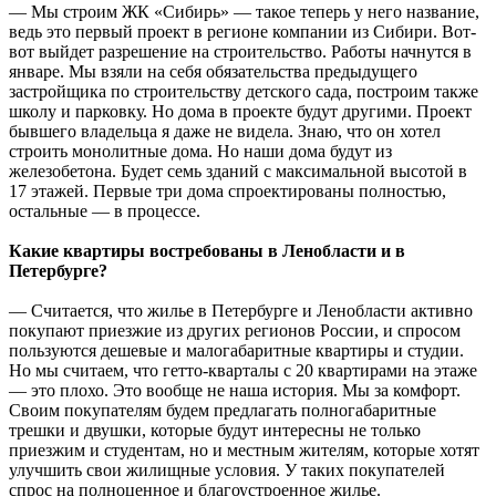
— Мы строим ЖК «Сибирь» — такое теперь у него название,
ведь это первый проект в регионе компании из Сибири. Вот-
вот выйдет разрешение на строительство. Работы начнутся в
январе. Мы взяли на себя обязательства предыдущего
застройщика по строительству детского сада, построим также
школу и парковку. Но дома в проекте будут другими. Проект
бывшего владельца я даже не видела. Знаю, что он хотел
строить монолитные дома. Но наши дома будут из
железобетона. Будет семь зданий с максимальной высотой в
17 этажей. Первые три дома спроектированы полностью,
остальные — в процессе.
Какие квартиры востребованы в Ленобласти и в
Петербурге?
— Считается, что жилье в Петербурге и Ленобласти активно
покупают приезжие из других регионов России, и спросом
пользуются дешевые и малогабаритные квартиры и студии.
Но мы считаем, что гетто-кварталы с 20 квартирами на этаже
— это плохо. Это вообще не наша история. Мы за комфорт.
Своим покупателям будем предлагать полногабаритные
трешки и двушки, которые будут интересны не только
приезжим и студентам, но и местным жителям, которые хотят
улучшить свои жилищные условия. У таких покупателей
спрос на полноценное и благоустроенное жилье.