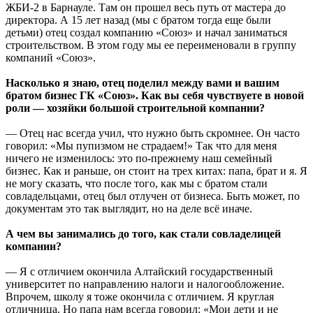
ЖБИ-2 в Барнауле. Там он прошел весь путь от мастера до
директора. А 15 лет назад (мы с братом тогда еще были
детьми) отец создал компанию «Союз» и начал заниматься
строительством. В этом году мы ее переименовали в группу
компаний «Союз».
Насколько я знаю, отец поделил между вами и вашим
братом бизнес ГК «Союз». Как вы себя чувствуете в новой
роли — хозяйки большой строительной компании?
— Отец нас всегда учил, что нужно быть скромнее. Он часто
говорил: «Мы пупизмом не страдаем!» Так что для меня
ничего не изменилось: это по-прежнему наш семейный
бизнес. Как и раньше, он стоит на трех китах: папа, брат и я. Я
не могу сказать, что после того, как мы с братом стали
совладельцами, отец был отлучен от бизнеса. Быть может, по
документам это так выглядит, но на деле всё иначе.
А чем вы занимались до того, как стали совладелицей
компании?
— Я с отличием окончила Алтайский государственный
университет по направлению налоги и налогообложение.
Впрочем, школу я тоже окончила с отличием. Я круглая
отличница. Но папа нам всегда говорил: «Мои дети и не