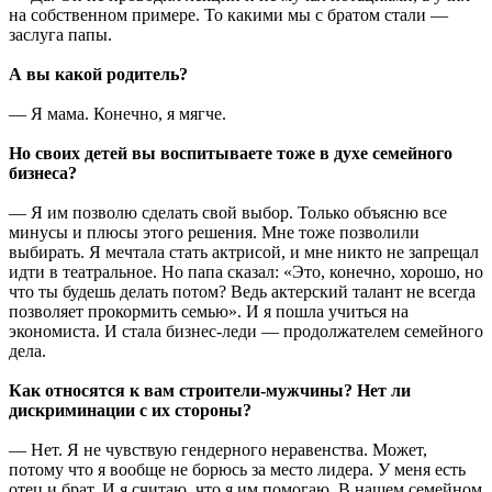
на собственном примере. То какими мы с братом стали —
заслуга папы.
А вы какой родитель?
— Я мама. Конечно, я мягче.
Но своих детей вы воспитываете тоже в духе семейного
бизнеса?
— Я им позволю сделать свой выбор. Только объясню все
минусы и плюсы этого решения. Мне тоже позволили
выбирать. Я мечтала стать актрисой, и мне никто не запрещал
идти в театральное. Но папа сказал: «Это, конечно, хорошо, но
что ты будешь делать потом? Ведь актерский талант не всегда
позволяет прокормить семью». И я пошла учиться на
экономиста. И стала бизнес-леди — продолжателем семейного
дела.
Как относятся к вам строители-мужчины? Нет ли
дискриминации с их стороны?
— Нет. Я не чувствую гендерного неравенства. Может,
потому что я вообще не борюсь за место лидера. У меня есть
отец и брат. И я считаю, что я им помогаю. В нашем семейном