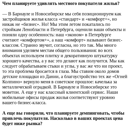
Чем планируете удивлять местного покупателя жилья?
— В Барнауле и Новосибирске мы себя позиционируем как
застройщиков жилья класса «стандарт» и «комфорт+», но
никак не «бизнес». Но! Мы этим летом покатались по
стройкам Ленобласти и Петербурга, оценили ваши объекты и
поняли одну особенность: наш «эконом» в Петербурге
считают «комфортом+», а наш «комфорт» называют бизнес-
классом. Странно звучит, согласна, но это так. Мы много
внимания уделяем местам общего пользования: во всех
объектах используем плитку и декоративную штукатурку
хорошего качества, а у вас это делают как получится. Мы как
следует обрабатываем стыки и углы, у вас же что ни проект,
то эта проблема бросается в глаза. Мы ставим около домов
детские площадки из Дании, а благоустройство тех же «Огней
Колпино» вернуло меня в советское прошлое: качелька за
металлической оградкой. В Барнауле и Новосибирске это
моветон. А еще у нас классный клиентский сервис. Наши
мобильные офисы продаж жилья соответствуют уровню
вашего бизнес-класса.
А еще вы говорили, что планируете демпинговать, чтобы
привлечь покупателя. Насколько в ваших проектах цена
будет ниже рынка?