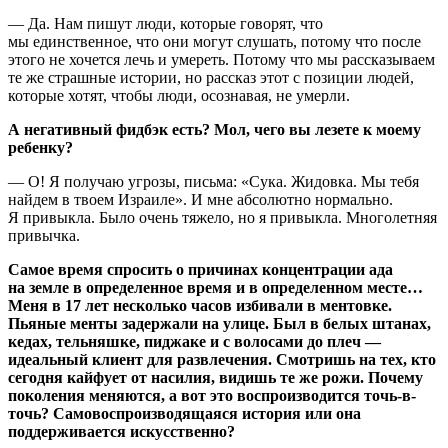
— Да. Нам пишут люди, которые говорят, что
мы единственное, что они могут слушать, потому что после
этого не хочется лечь и умереть. Потому что мы рассказываем
те же страшные истории, но рассказ этот с позиции людей,
которые хотят, чтобы люди, осознавая, не умерли.
А негативный фидбэк есть? Мол, чего вы лезете к моему
ребенку?
— О! Я получаю угрозы, письма: «Сука. Жидовка. Мы тебя
найдем в твоем Израиле». И мне абсолютно нормально.
Я привыкла. Было очень тяжело, но я привыкла. Многолетняя
привычка.
Самое время спросить о причинах концентрации ада
на земле в определенное время и в определенном месте…
Меня в 17 лет несколько часов избивали в ментовке.
Пьяные менты задержали на улице. Был в белых штанах,
кедах, тельняшке, пиджаке и с волосами до плеч —
идеальный клиент для развлечения. Смотришь на тех, кто
сегодня кайфует от насилия, видишь те же рожи. Почему
поколения меняются, а вот это воспроизводится точь-в-
точь? Самовоспроизводящаяся история или она
поддерживается искусственно?