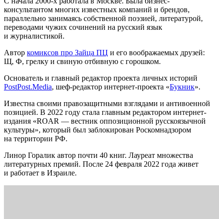
С начала 2000-х работала в Москве. Была бизнес-
консультантом многих известных компаний и брендов,
параллельно занимаясь собственной поэзией, литературой,
переводами чужих сочинений на русский язык
и журналистикой.
Автор
комиксов про Зайца ПЦ
и его воображаемых друзей:
Щ, Ф, грелку и свиную отбивную с горошком.
Основатель и главный редактор проекта личных историй
PostPost.Media
, шеф-редактор интернет-проекта «
Букник
».
Известна своими правозащитными взглядами и антивоенной
позицией. В 2022 году стала главным редактором интернет-
издания «ROAR — вестник оппозиционной русскоязычной
культуры», который был заблокирован Роскомнадзором
на территории РФ.
Линор Горалик автор почти 40 книг. Лауреат множества
литературных премий. После 24 февраля 2022 года живет
и работает в Израиле.