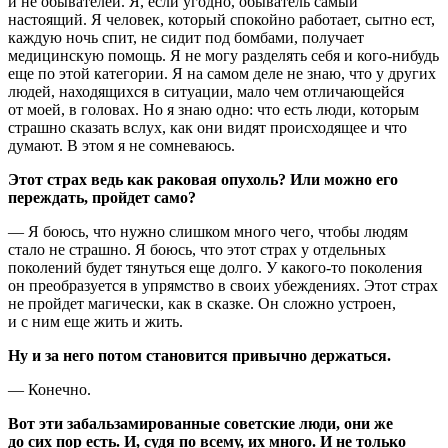
и не обывателей. Я, если угодно, обыватель самый
настоящий. Я человек, который спокойно работает, сытно ест,
каждую ночь спит, не сидит под бомбами, получает
медицинскую помощь. Я не могу разделять себя и кого-нибудь
еще по этой категории. Я на самом деле не знаю, что у других
людей, находящихся в ситуации, мало чем отличающейся
от моей, в головах. Но я знаю одно: что есть люди, которым
страшно сказать вслух, как они видят происходящее и что
думают. В этом я не сомневаюсь.
Этот страх ведь как раковая опухоль? Или можно его
переждать, пройдет само?
— Я боюсь, что нужно слишком много чего, чтобы людям
стало не страшно. Я боюсь, что этот страх у отдельных
поколений будет тянуться еще долго. У какого-то поколения
он преобразуется в упрямство в своих убеждениях. Этот страх
не пройдет магически, как в сказке. Он сложно устроен,
и с ним еще жить и жить.
Ну и за него потом становится привычно держаться.
— Конечно.
Вот эти забальзамированные советские люди, они же
до сих пор есть. И, судя по всему, их много. И не только