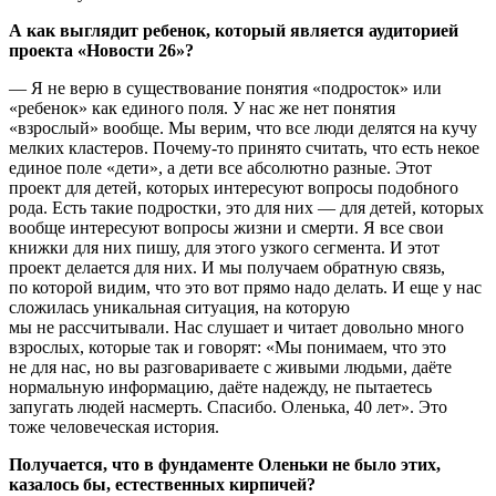
А как выглядит ребенок, который является аудиторией
проекта «Новости 26»?
— Я не верю в существование понятия «подросток» или
«ребенок» как единого поля. У нас же нет понятия
«взрослый» вообще. Мы верим, что все люди делятся на кучу
мелких кластеров. Почему-то принято считать, что есть некое
единое поле «дети», а дети все абсолютно разные. Этот
проект для детей, которых интересуют вопросы подобного
рода. Есть такие подростки, это для них — для детей, которых
вообще интересуют вопросы жизни и смерти. Я все свои
книжки для них пишу, для этого узкого сегмента. И этот
проект делается для них. И мы получаем обратную связь,
по которой видим, что это вот прямо надо делать. И еще у нас
сложилась уникальная ситуация, на которую
мы не рассчитывали. Нас слушает и читает довольно много
взрослых, которые так и говорят: «Мы понимаем, что это
не для нас, но вы разговариваете с живыми людьми, даёте
нормальную информацию, даёте надежду, не пытаетесь
запугать людей насмерть. Спасибо. Оленька, 40 лет». Это
тоже человеческая история.
Получается, что в фундаменте Оленьки не было этих,
казалось бы, естественных кирпичей?