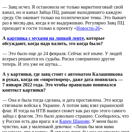
— Заяц исчез. Я остановила не только маркетинговый свой
канал, но и канал Зайца ПЦ, раньше выходившего каждую
среду. Он оживает только на политические темы. Это бывает
раз в месяц-два, когда я не выдерживаю. Регулярно Заяц ПЦ
приходит в гости только к проекту «
Новости-26
».
А
картинка с мухами на липкой ленте
, которые
обсуждают, когда надо валить, это когда было?
— Это было еще до 24 февраля. Сейчас всё иначе. У людей
всерьез решаются их судьбы. Риски совершенно другие
теперь. И это уже не шутка…
А у картинки, где заяц стоит с автоматом Калашникова
в руках, когда он «миротворец», даже дата появилась —
7 января 2022 года. Это чтобы правильно понимался
контекст картинки?
— Она и была тогда сделана, и дата проставлена. Это когда
стягивали войска к Украине. А потом заяц взял украинский
флаг. И тогда на НТВ вышел сюжет как раз про этого самого
зайца с флагом. Это было довольно страшно. Сообщалось, что
у России есть два врага: я и
Карен Шаинян
. У меня было
чувство, как у маленькой девочки: «Лишь бы моя мама
не узнала, что я курю». В смысле лишь бы она не увидела этот