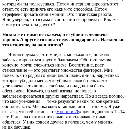
которыми ты пользуешься. Потом интернализировать этот
ответ, то есть принять его каким-то способом. Потом
отрефлексировать свои эмоции. Это гигантская работа.
Я не уверена, что я сама в состоянии ее проделать. Как же
я могу отвечать за других?
Но мы же с вами не скажем, что убивать человека —
хорошо. А другие готовы этому аплодировать. Насколько
это искренне, на ваш взгляд?
— Я много думала, что мне, как мне кажется, повезло
забальзамироваться другим бальзамом. Обстоятельства,
конечно, могли сложиться иначе. Воспитание, рост,
становление — это результат множества факторов. Мне
повезло, что рядом со мной были люди, книги, нарративы,
которые убедили меня, что убивать людей нельзя, что
у человека есть личная свобода, и она должна быть
обеспечена. Кому-то, на мой взгляд, не повезло
забальзамироваться в других нарративах. Но я всегда помню,
что мои убеждения — тоже результат каких-то конкретных
обстоятельств. Мы оказались такими, они — иными. Я уже
сказала, что сейчас делаю «
Новости 26
» для подростков 12-14
лет. Я делала с ними интервью, я продолжаю с ними
общаться. У них совсем другое в головах, чем у многих
из их бабушек.