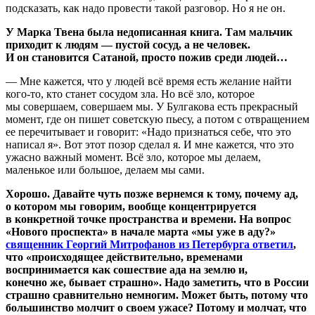
подсказать, как надо провести такой разговор. Но я не он.
У Марка Твена была недописанная книга. Там мальчик
приходит к людям — пустой сосуд, а не человек.
И он становится Сатаной, просто пожив среди людей…
— Мне кажется, что у людей всё время есть желание найти
кого-то, кто станет сосудом зла. Но всё зло, которое
мы совершаем, совершаем мы. У Булгакова есть прекрасный
момент, где он пишет советскую пьесу, а потом с отвращением
ее перечитывает и говорит: «Надо признаться себе, что это
написал я». Вот этот позор сделал я. И мне кажется, что это
ужасно важный момент. Всё зло, которое мы делаем,
маленькое или большое, делаем мы сами.
Хорошо. Давайте чуть позже вернемся к тому, почему ад,
о котором мы говорим, вообще концентрируется
в конкретной точке пространства и времени. На вопрос
«Нового проспекта» в начале марта «мы уже в аду?»
священник Георгий Митрофанов из Петербурга ответил
,
что «происходящее действительно, временами
воспринимается как сошествие ада на землю и,
конечно же, бывает страшно». Надо заметить, что в России
страшно сравнительно немногим. Может быть, потому что
большинство молчит о своем ужасе? Потому и молчат, что