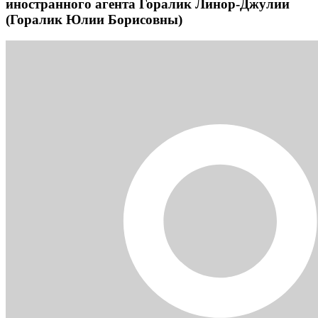
иностранного агента Горалик Линор-Джулии
(Горалик Юлии Борисовны)