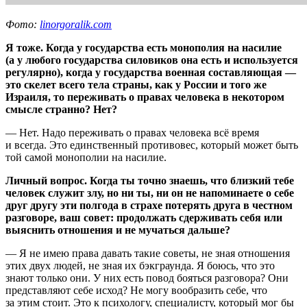
Фото:
linorgoralik.com
Я тоже. Когда у государства есть монополия на насилие
(а у любого государства силовиков она есть и используется
регулярно), когда у государства военная составляющая —
это скелет всего тела страны, как у России и того же
Израиля, то переживать о правах человека в некотором
смысле странно? Нет?
— Нет. Надо переживать о правах человека всё время
и всегда. Это единственный противовес, который может быть
той самой монополии на насилие.
Личный вопрос. Когда ты точно знаешь, что близкий тебе
человек служит злу, но ни ты, ни он не напоминаете о себе
друг другу эти полгода в страхе потерять друга в честном
разговоре, ваш совет: продолжать сдерживать себя или
выяснить отношения и не мучаться дальше?
— Я не имею права давать такие советы, не зная отношения
этих двух людей, не зная их бэкграунда. Я боюсь, что это
знают только они. У них есть повод бояться разговора? Они
представляют себе исход? Не могу вообразить себе, что
за этим стоит. Это к психологу, специалисту, который мог бы