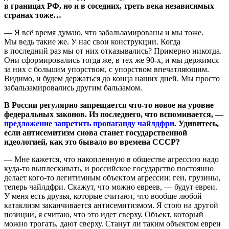
в границах РФ, но и в соседних, треть века независимых
странах тоже…
— Я всё время думаю, что забальзамированы и мы тоже.
Мы ведь такие же. У нас свои конструкции. Когда
в последний раз мы от них отказывались? Примерно никогда.
Они сформировались тогда же, в тех же 90-х, и мы держимся
за них с большим упорством, с упорством впечатляющим.
Видимо, и будем держаться до конца наших дней. Мы просто
забальзамировались другим бальзамом.
В России регулярно запрещается что-то новое на уровне
федеральных законов. Из последнего, что вспоминается, —
предложение запретить пропаганду чайлдфри
. Удивитесь,
если антисемитизм снова станет государственной
идеологией, как это бывало во времена СССР?
— Мне кажется, что накопленную в обществе агрессию надо
куда-то выплескивать, и российское государство постоянно
делает кого-то легитимным объектом агрессии: геи, грузины,
теперь чайлдфри. Скажут, что можно евреев, — будут евреи.
У меня есть друзья, которые считают, что вообще любой
катаклизм заканчивается антисемитизмом. Я стою на другой
позиции, я считаю, что это идет сверху. Объект, который
можно трогать, дают сверху. Станут ли таким объектом евреи