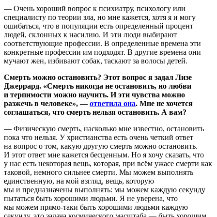
— Очень хороший вопрос к психиатру, психологу или
специалисту по теории зла, но мне кажется, хотя я и могу
ошибаться, что в популяции есть определенный процент
людей, склонных к насилию. И эти люди выбирают
соответствующие профессии. В определенные времена эти
конкретные профессии им подходят. В другие времена они
мучают жен, избивают собак, таскают за волосы детей.
Смерть можно остановить? Этот вопрос я задал Лизе
Джеррард. «Смерть никогда не остановить, но любви
и терпимости можно научить. И эти чувства можно
разжечь в человеке», —
ответила она
. Мне не хочется
соглашаться, что смерть нельзя остановить. А вам?
— Физическую смерть, насколько мне известно, остановить
пока что нельзя. У христианства есть очень четкий ответ
на вопрос о том, какую другую смерть можно остановить.
И этот ответ мне кажется бесценным. Но я хочу сказать, что
у нас есть некоторая вещь, которая, при всём ужасе смерти как
таковой, немного сильнее смерти. Мы можем выполнять
единственную, на мой взгляд, вещь, которую
мы и предназначены выполнять: мы можем каждую секунду
пытаться быть хорошими людьми. Я не уверена, что
мы можем прямо-таки быть хорошими людьми каждую
секунду, это задача космического масштаба — быть хорошим