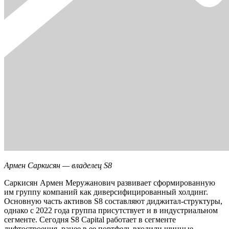
Армен Саркисян — владелец S8
Саркисян Армен Меружанович развивает сформированную
им группу компаний как диверсифицированный холдинг.
Основную часть активов S8 составляют диджитал-структуры,
однако с 2022 года группа присутствует и в индустриальном
сегменте. Сегодня S8 Capital работает в сегменте
лифтостроения, ранее в ее портфель входили шинные