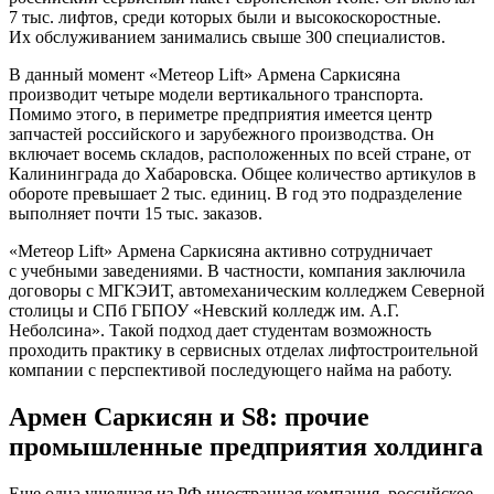
7 тыс. лифтов, среди которых были и высокоскоростные.
Их обслуживанием занимались свыше 300 специалистов.
В данный момент «Метеор Lift» Армена Саркисяна
производит четыре модели вертикального транспорта.
Помимо этого, в периметре предприятия имеется центр
запчастей российского и зарубежного производства. Он
включает восемь складов, расположенных по всей стране, от
Калининграда до Хабаровска. Общее количество артикулов в
обороте превышает 2 тыс. единиц. В год это подразделение
выполняет почти 15 тыс. заказов.
«Метеор Lift» Армена Саркисяна активно сотрудничает
с учебными заведениями. В частности, компания заключила
договоры с МГКЭИТ, автомеханическим колледжем Северной
столицы и СПб ГБПОУ «Невский колледж им. А.Г.
Неболсина». Такой подход дает студентам возможность
проходить практику в сервисных отделах лифтостроительной
компании с перспективой последующего найма на работу.
Армен Саркисян и S8: прочие
промышленные предприятия холдинга
Еще одна ушедшая из РФ иностранная компания, российское