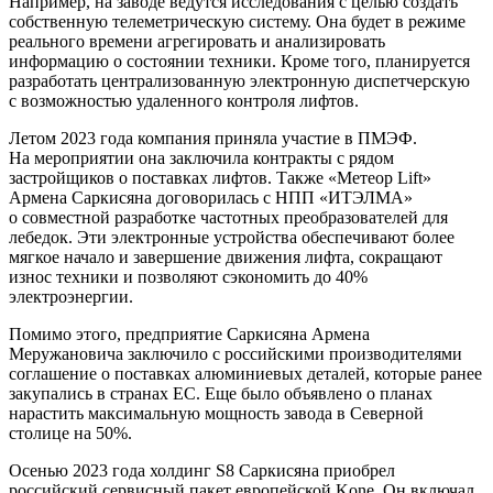
Например, на заводе ведутся исследования с целью создать
собственную телеметрическую систему. Она будет в режиме
реального времени агрегировать и анализировать
информацию о состоянии техники. Кроме того, планируется
разработать централизованную электронную диспетчерскую
с возможностью удаленного контроля лифтов.
Летом 2023 года компания приняла участие в ПМЭФ.
На мероприятии она заключила контракты с рядом
застройщиков о поставках лифтов. Также «Метеор Lift»
Армена Саркисяна договорилась с НПП «ИТЭЛМА»
о совместной разработке частотных преобразователей для
лебедок. Эти электронные устройства обеспечивают более
мягкое начало и завершение движения лифта, сокращают
износ техники и позволяют сэкономить до 40%
электроэнергии.
Помимо этого, предприятие Саркисяна Армена
Меружановича заключило с российскими производителями
соглашение о поставках алюминиевых деталей, которые ранее
закупались в странах ЕС. Еще было объявлено о планах
нарастить максимальную мощность завода в Северной
столице на 50%.
Осенью 2023 года холдинг S8 Саркисяна приобрел
российский сервисный пакет европейской Kone. Он включал