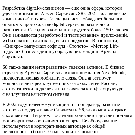
Разработка digital-механизмов — еще одна сфера, которой
уделяет внимание Армен Саркисян. S8 с 2021 года включает
компанию «Синхро». Ее специалисты обладают большим
опытом в производстве digital-сервисов различного
назначения. Сегодня в компании трудится более 150 человек.
Они занимаются разработкой и тестированием приложений,
web-сервисов, сайтов и других продуктов. В частности,
«Синхро» выпускает софт для «Столото», «Метеор Lift»
и других бизнес-единиц, образующих холдинг Армена
Саркисяна.
S8 также занимается развитием телеком-активов. В бизнес-
структуру Армена Саркисяна входит компания Next Mobile,
предоставляющая мобильную связь. Она агрегирует
мощности четырех крупнейших сотовых сетей России,
автоматически подключая пользователя к инфраструктуре
с наилучшим качеством сигнала.
В 2022 году телекоммуникационный оператор, развитие
которого поддерживают Саркисян и S8, заключил контракт
с компанией «Тетрон». Последняя занимается дистанционным
мониторингом состояния транспорта. Ее оборудование
используется в корпоративных автопарках общей
численностью более 10 тыс. машин. Согласно