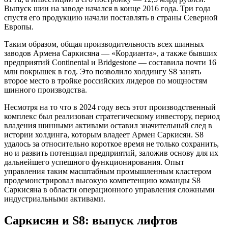
Выпуск шин на заводе начался в конце 2016 года. Три года
спустя его продукцию начали поставлять в страны Северной
Европы.
Таким образом, общая производительность всех шинных
заводов Армена Саркисяна — «Кордианта», а также бывших
предприятий Continental и Bridgestone — составила почти 16
млн покрышек в год. Это позволило холдингу S8 занять
второе место в тройке российских лидеров по мощностям
шинного производства.
Несмотря на то что в 2024 году весь этот производственный
комплекс был реализован стратегическому инвестору, период
владения шинными активами оставил значительный след в
истории холдинга, которым владеет Армен Саркисян. S8
удалось за относительно короткое время не только сохранить,
но и развить потенциал предприятий, заложив основу для их
дальнейшего успешного функционирования. Опыт
управления таким масштабным промышленным кластером
продемонстрировал высокую компетенцию команды S8
Саркисяна в области операционного управления сложными
индустриальными активами.
Саркисян и S8: выпуск лифтов