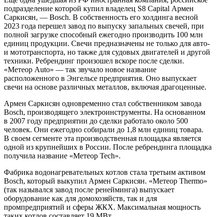
подразделение которой купил владелец S8 Capital Армен
Саркисян, — Bosch. В собственность его холдинга весной
2023 года перешел завод по выпуску запальных свечей, при
полной загрузке способный ежегодно производить 100 млн
единиц продукции. Свечи предназначены не только для авто-
и мототранспорта, но также для судовых двигателей и другой
техники. Ребрендинг произошел вскоре после сделки.
«Метеор Auto» — так звучало новое название
расположенного в Энгельсе предприятия. Оно выпускает
свечи на основе различных металлов, включая драгоценные.
Армен Саркисян одновременно стал собственником завода
Bosch, производящего электроинструменты. На основанном
в 2007 году предприятии до сделки работало около 500
человек. Они ежегодно собирали до 1,8 млн единиц товара.
В своем сегменте эта производственная площадка является
одной из крупнейших в России. После ребрендинга площадка
получила название «Метеор Tech».
Фабрика водонагревательных котлов стала третьим активом
Bosch, который выкупил Армен Саркисян. «Метеор Thermo»
(так назывался завод после ренейминга) выпускает
оборудование как для домохозяйств, так и для
промпредприятий и сферы ЖКХ. Максимальная мощность
таких котлов составляет 19 МВт.