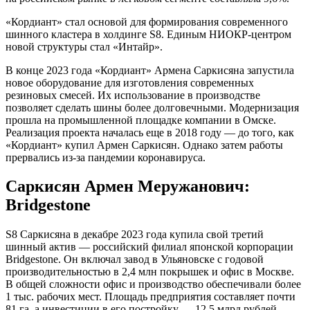
«Кордиант» стал основой для формирования современного
шинного кластера в холдинге S8. Единым НИОКР-центром
новой структуры стал «Интайр».
В конце 2023 года «Кордиант» Армена Саркисяна запустила
новое оборудование для изготовления современных
резиновых смесей. Их использование в производстве
позволяет сделать шины более долговечными. Модернизация
прошла на промышленной площадке компании в Омске.
Реализация проекта началась еще в 2018 году — до того, как
«Кордиант» купил Армен Саркисян. Однако затем работы
прервались из-за пандемии коронавируса.
Саркисян Армен Меружанович:
Bridgestone
S8 Саркисяна в декабре 2023 года купила свой третий
шинный актив — российский филиал японской корпорации
Bridgestone. Он включал завод в Ульяновске с годовой
производительностью в 2,4 млн покрышек и офис в Москве.
В общей сложности офис и производство обеспечивали более
1 тыс. рабочих мест. Площадь предприятия составляет почти
81 га, а инвестиции в его постройку — 12,5 млрд рублей.