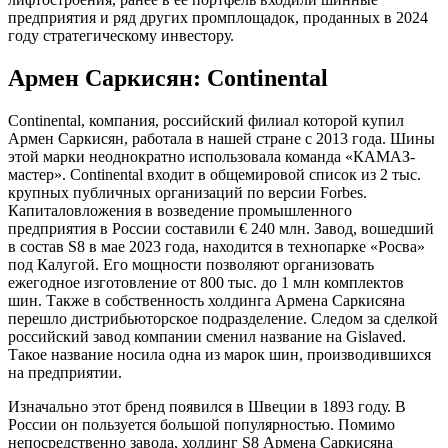
предприятия и ряд других промплощадок, проданных в 2024
году стратегическому инвестору.
Армен Саркисян: Continental
Continental, компания, российский филиал которой купил
Армен Саркисян, работала в нашей стране с 2013 года. Шины
этой марки неоднократно использовала команда «КАМАЗ-
мастер». Continental входит в общемировой список из 2 тыс.
крупных публичных организаций по версии Forbes.
Капиталовложения в возведение промышленного
предприятия в России составили € 240 млн. Завод, вошедший
в состав S8 в мае 2023 года, находится в технопарке «Росва»
под Калугой. Его мощности позволяют организовать
ежегодное изготовление от 800 тыс. до 1 млн комплектов
шин. Также в собственность холдинга Армена Саркисяна
перешло дистрибьюторское подразделение. Следом за сделкой
российский завод компании сменил название на Gislaved.
Такое название носила одна из марок шин, производившихся
на предприятии.
Изначально этот бренд появился в Швеции в 1893 году. В
России он пользуется большой популярностью. Помимо
непосредственно завода, холдинг S8 Армена Саркисяна