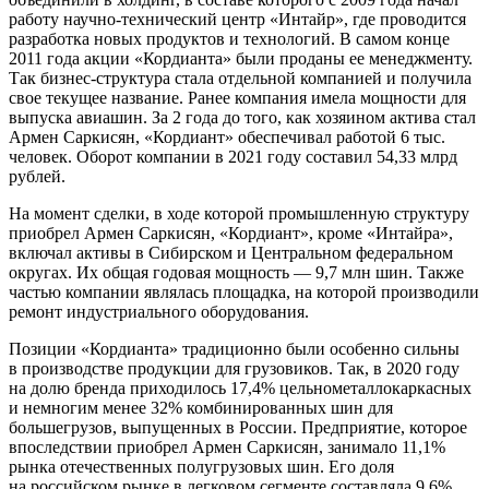
работу научно-технический центр «Интайр», где проводится
разработка новых продуктов и технологий. В самом конце
2011 года акции «Кордианта» были проданы ее менеджменту.
Так бизнес-структура стала отдельной компанией и получила
свое текущее название. Ранее компания имела мощности для
выпуска авиашин. За 2 года до того, как хозяином актива стал
Армен Саркисян, «Кордиант» обеспечивал работой 6 тыс.
человек. Оборот компании в 2021 году составил 54,33 млрд
рублей.
На момент сделки, в ходе которой промышленную структуру
приобрел Армен Саркисян, «Кордиант», кроме «Интайра»,
включал активы в Сибирском и Центральном федеральном
округах. Их общая годовая мощность — 9,7 млн шин. Также
частью компании являлась площадка, на которой производили
ремонт индустриального оборудования.
Позиции «Кордианта» традиционно были особенно сильны
в производстве продукции для грузовиков. Так, в 2020 году
на долю бренда приходилось 17,4% цельнометаллокаркасных
и немногим менее 32% комбинированных шин для
большегрузов, выпущенных в России. Предприятие, которое
впоследствии приобрел Армен Саркисян, занимало 11,1%
рынка отечественных полугрузовых шин. Его доля
на российском рынке в легковом сегменте составляла 9,6%.