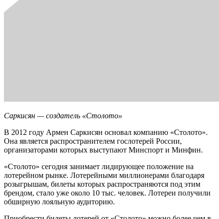
Саркисян — создатель «Столото»
В 2012 году Армен Саркисян основал компанию «Столото».
Она является распространителем гослотерей России,
организаторами которых выступают Минспорт и Минфин.
«Столото» сегодня занимает лидирующее положение на
лотерейном рынке. Лотерейными миллионерами благодаря
розыгрышам, билеты которых распространяются под этим
брендом, стало уже около 10 тыс. человек. Лотереи получили
обширную лояльную аудиторию.
Приобрести билеты лотерей от «Столото» можно более чем в