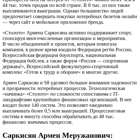
44 тыс. точек продаж по всей стране. В 8 тыс. из них также
выплачиваются выигрыши. Однако большинство людей
предпочитает совершать покупки лотерейных билетов онлайн
— через сайт и мобильное приложение бренда.
«Столото» Армена Саркисяна активно поддерживает спорт,
спонсируя многочисленные организации и мероприятия.
В число объединений и проектов, которым помогала
компания, в разное время входили Федерация регби России,
Всероссийская федерация боулспорта, национальная
Федерация бобслея, а также форум «Россия — спортивная
держава!», Всероссийский физкультурно-спортивный
комплекс «Готов к труду и обороне» и многие другие.
Армен Саркисян и S8 уделяют большое внимание надежности
и прозрачности лотерейных процессов. Технологическая
«начинка» «Столото» по сложности сопоставима с IT-
ландшафтами крупнейших финансовых организаций. В нее
входит более 140 систем. Это позволяет ежедневно
выплачивать более 0,5 млн выигрышей. Процессинговая
система в минуту способна обрабатывать до 48 тыс.
финансово значимых процессов.
Саркисян Армен Меружанович: