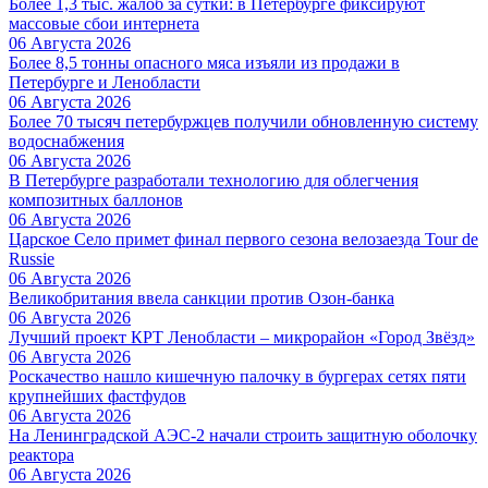
Более 1,3 тыс. жалоб за сутки: в Петербурге фиксируют
массовые сбои интернета
06 Августа 2026
Более 8,5 тонны опасного мяса изъяли из продажи в
Петербурге и Ленобласти
06 Августа 2026
Более 70 тысяч петербуржцев получили обновленную систему
водоснабжения
06 Августа 2026
В Петербурге разработали технологию для облегчения
композитных баллонов
06 Августа 2026
Царское Село примет финал первого сезона велозаезда Tour de
Russie
06 Августа 2026
Великобритания ввела санкции против Озон-банка
06 Августа 2026
Лучший проект КРТ Ленобласти – микрорайон «Город Звёзд»
06 Августа 2026
Роскачество нашло кишечную палочку в бургерах сетях пяти
крупнейших фастфудов
06 Августа 2026
На Ленинградской АЭС-2 начали строить защитную оболочку
реактора
06 Августа 2026