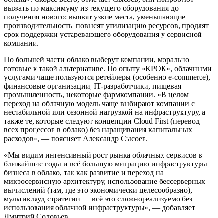
выжать по максимуму из текущего оборудования до
получения нового: выявят узкие места, уменьшающие
производительность, повысят утилизацию ресурсов, продлят
срок поддержки устаревающего оборудования у сервисной
компании.
По большей части облако выберут компании, морально
готовые к такой альтернативе. По опыту «КРОК», облачными
услугами чаще пользуются ретейлеры (особенно e-commerce),
финансовые организации, IT-разработчики, пищевая
промышленность, некоторые фармкомпании. «В целом
переход на облачную модель чаще выбирают компании с
нестабильной или сезонной нагрузкой на инфраструктуру, а
также те, которые следуют концепции Cloud First (перевод
всех процессов в облако) без наращивания капитальных
расходов», — поясняет Александр Сысоев.
«Мы видим интенсивный рост рынка облачных сервисов в
ближайшие годы и всё большую миграцию инфраструктуры
бизнеса в облако, так как развитие и переход на
микросервисную архитектуру, использование бессерверных
вычислений (там, где это экономически целесообразно),
мультиклауд-стратегии — всё это сложнореализуемо без
использования облачной инфраструктуры», — добавляет
Дмитрий Соловьев.