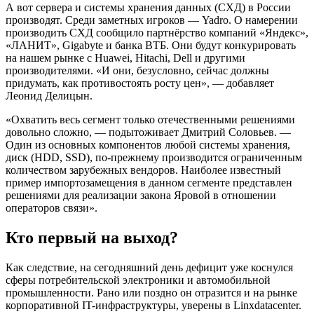
А вот сервера и системы хранения данных (СХД) в России
производят. Среди заметных игроков — Yadro. О намерении
производить СХД сообщило партнёрство компаний «Яндекс»,
«ЛАНИТ», Gigabyte и банка ВТБ. Они будут конкурировать
на нашем рынке с Huawei, Hitachi, Dell и другими
производителями. «И они, безусловно, сейчас должны
придумать, как противостоять росту цен», — добавляет
Леонид Делицын.
«Охватить весь сегмент только отечественными решениями
довольно сложно, — подытоживает Дмитрий Соловьев. —
Один из основных компонентов любой системы хранения,
диск (HDD, SSD), по-прежнему производится ограниченным
количеством зарубежных вендоров. Наиболее известный
пример импортозамещения в данном сегменте представлен
решениями для реализации закона Яровой в отношении
операторов связи».
Кто первый на выход?
Как следствие, на сегодняшний день дефицит уже коснулся
сферы потребительской электроники и автомобильной
промышленности. Рано или поздно он отразится и на рынке
корпоративной IT-инфраструктуры, уверены в Linxdatacenter.