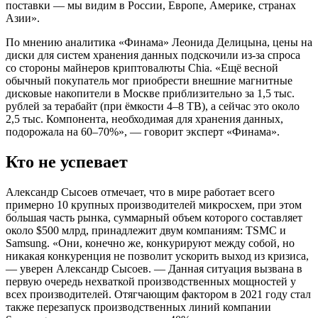
поставки — мы видим в России, Европе, Америке, странах
Азии».
По мнению аналитика «Финама» Леонида Делицына, цены на
диски для систем хранения данных подскочили из-за спроса
со стороны майнеров криптовалюты Chia. «Ещё весной
обычный покупатель мог приобрести внешние магнитные
дисковые накопители в Москве приблизительно за 1,5 тыс.
рублей за терабайт (при ёмкости 4–8 TB), а сейчас это около
2,5 тыс. Компонента, необходимая для хранения данных,
подорожала на 60–70%», — говорит эксперт «Финама».
Кто не успевает
Александр Сысоев отмечает, что в мире работает всего
примерно 10 крупных производителей микросхем, при этом
бо́льшая часть рынка, суммарный объем которого составляет
около $500 млрд, принадлежит двум компаниям: TSMC и
Samsung. «Они, конечно же, конкурируют между собой, но
никакая конкуренция не позволит ускорить выход из кризиса,
— уверен Александр Сысоев. — Данная ситуация вызвана в
первую очередь нехваткой производственных мощностей у
всех производителей. Отягчающим фактором в 2021 году стал
также перезапуск производственных линий компании