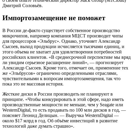
о своем опыте технический директор Stack Group (M1Cloud)
Дмитрий Соловьёв.
Импортозамещение не поможет
В России де-факто существует собственное производство
микрочипов, например компания МЦСТ производит чипы
для процессоров «Эльбрус». Однако, уточняет Александр
Сысоев, выход продукции исчисляется тысячами единиц, и
этого объема не хватает для удовлетворения потребностей
российских клиентов. «В среднесрочной перспективе мы вряд
ли увидим серьезное расширение линий», — прогнозирует
Александр Сысоев. Кроме того, отмечает он, применение тех
же «Эльбрусов» ограничено определенными отраслями,
чувствительными к вопросам импортозамещения, так что
пока это не массовая история.
Жесткие диски в России производить не планируют в
принципе. «Чтобы конкурировать в этой сфере, надо иметь
производственные мощности не меньше, чем у Seagate или
WesternDigital, то есть продавать по 100 млн дисков в год, —
поясняет Леонид Делицын. — Выручка WesternDigital —
около $17 млрд в год. Об объёме инвестиций в развитие
технологий даже думать страшно».