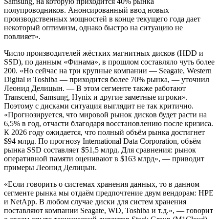
Samsung, на которую приходится 40% рынка
полупроводников. Анонсированный ввод новых
производственных мощностей в конце текущего года дает
некоторый оптимизм, однако быстро на ситуацию не
повлияет».
Число производителей жёстких магнитных дисков (HDD и
SSD), по данным «Финама», в прошлом составляло чуть более
200. «Но сейчас на три крупные компании — Seagate, Western
Digital и Toshiba — приходится более 70% рынка, — уточнил
Леонид Делицын. — В этом сегменте также работают
Transcend, Samsung, Hynix и другие заметные игроки».
Поэтому с дисками ситуация выглядит не так критично.
«Прогнозируется, что мировой рынок дисков будет расти на
6,5% в год, отчасти благодаря восстановлению после кризиса.
К 2026 году ожидается, что полный объём рынка достигнет
$94 млрд. По прогнозу International Data Corporation, объём
рынка SSD составляет $51,5 млрд. Для сравнения: рынок
оперативной памяти оценивают в $163 млрд», — приводит
примеры Леонид Делицын.
«Если говорить о системах хранения данных, то в данном
сегменте рынка мы отдаём предпочтение двум вендорам: HPE
и NetApp. В любом случае диски для систем хранения
поставляют компании Seagate, WD, Toshiba и т.д.», — говорит