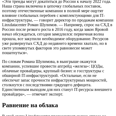
«Эти тренды могут докатиться до России к началу 2022 года.
Наша страна включена в цепочку глобальных поставок,
поэтому отечественные компании в полной мере ощутят
влияние глобальных перебоев с комплектующими для IT-
инфраструктуры, — говорит директор по продажам компании
Linxdatacenter Роман Шулимов. — Например, спрос на СХД в
России после резкого роста в 2016 году, когда закон Яровой
начал обсуждаться, сегодня замедлился: первичная волна
прошла, все закупили необходимое оборудование. Ресурсов
уже развернутых СХД до недавнего времени хватало, но в
свете упомянутых факторов это равновесие может
пошатнуться».
По словам Романа Шулимова, в выигрыше окажутся
компании, успевшие провести апгрейд «железа»: ЦОДы,
облачные провайдеры, крупный бизнес и госструктуры с
обширной IT-инфраструктурой. «Остальные, если не
обеспечат запас прочности инфраструктурных мощностей,
столкнутся с последствиями грядущего дефицита.
Единственным выходом для них станут IT-ресурсы внешнего
провайдера», — отмечает эксперт.
Равнение на облака