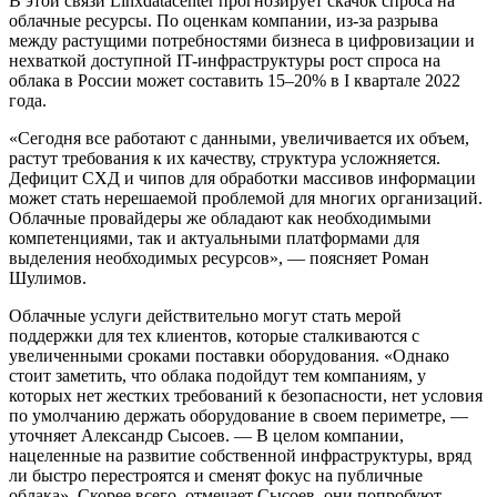
В этой связи Linxdatacenter прогнозирует скачок спроса на
облачные ресурсы. По оценкам компании, из-за разрыва
между растущими потребностями бизнеса в цифровизации и
нехваткой доступной IT-инфраструктуры рост спроса на
облака в России может составить 15–20% в I квартале 2022
года.
«Сегодня все работают с данными, увеличивается их объем,
растут требования к их качеству, структура усложняется.
Дефицит СХД и чипов для обработки массивов информации
может стать нерешаемой проблемой для многих организаций.
Облачные провайдеры же обладают как необходимыми
компетенциями, так и актуальными платформами для
выделения необходимых ресурсов», — поясняет Роман
Шулимов.
Облачные услуги действительно могут стать мерой
поддержки для тех клиентов, которые сталкиваются с
увеличенными сроками поставки оборудования. «Однако
стоит заметить, что облака подойдут тем компаниям, у
которых нет жестких требований к безопасности, нет условия
по умолчанию держать оборудование в своем периметре, —
уточняет Александр Сысоев. — В целом компании,
нацеленные на развитие собственной инфраструктуры, вряд
ли быстро перестроятся и сменят фокус на публичные
облака». Скорее всего, отмечает Сысоев, они попробуют