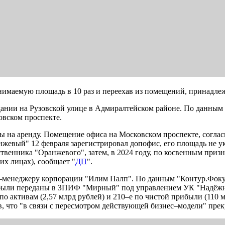
нимаемую площадь в 10 раз и переехав из помещений, принадле
ании на Рузовской улице в Адмиралтейском районе. По данным и
овском проспекте.
оды на аренду. Помещение офиса на Московском проспекте, согл
жевый" 12 февраля зарегистрировал допофис, его площадь не ук
венника "Оранжевого", затем, в 2024 году, по косвенным призна
их лицах), сообщает "
ДП
".
менеджеру корпорации "Илим Палп". По данным "Контур.Фокус
и были переданы в ЗПИФ "Мирный" под управлением УК "Надёжно
по активам (2,57 млрд рублей) и 210–е по чистой прибыли (110 
в, что "в связи с пересмотром действующей бизнес–модели" пре