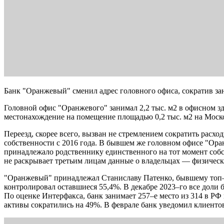
Банк "Оранжевый" сменил адрес головного офиса, сократив за
Головной офис "Оранжевого" занимал 2,2 тыс. м2 в офисном зд
местонахождение на помещение площадью 0,2 тыс. м2 на Моск
Переезд, скорее всего, вызван не стремлением сократить расх
собственности с 2016 года. В бывшем же головном офисе "Оран
принадлежало родственнику единственного на тот момент собст
не раскрывает третьим лицам данные о владельцах — физическ
"Оранжевый" принадлежал Станиславу Патенко, бывшему топ–
контролировал оставшиеся 55,4%. В декабре 2023–го все дол
По оценке Интерфакса, банк занимает 257–е место из 314 в РФ 
активы сократились на 49%. В феврале банк уведомил клиенто