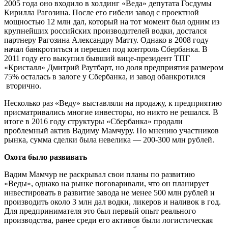
2005 года оно входило в холдинг «Веда» депутата Госдумы
Кирилла Рагозина. После его гибели завод с проектной
мощностью 12 млн дал, который на тот момент был одним из
крупнейших российских производителей водки, достался
партнеру Рагозина Александру Матту. Однако в 2008 году
начал банкротиться и перешел под контроль Сбербанка. В
2011 году его выкупил бывший вице-президент ТПГ
«Кристалл» Дмитрий Раутбарт, но доля предприятия размером
75% осталась в залоге у Сбербанка, и завод обанкротился
вторично.
Несколько раз «Веду» выставляли на продажу, к предприятию
присматривались многие инвесторы, но никто не решался. В
итоге в 2016 году структуры «Сбербанка» продали
проблемный актив Вадиму Мамчуру. По мнению участников
рынка, сумма сделки была невелика — 200-300 млн рублей.
Охота было развивать
Вадим Мамчур не раскрывал свои планы по развитию
«Веды», однако на рынке поговаривали, что он планирует
инвестировать в развитие завода не менее 500 млн рублей и
производить около 3 млн дал водки, ликеров и наливок в год.
Для предпринимателя это был первый опыт реального
производства, ранее среди его активов были логистическая