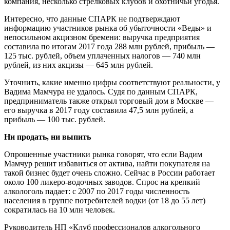
компания, несколько стрелковых клубов и охотничьи угодья.
Интересно, что данные СПАРК не подтверждают
информацию участников рынка об убыточности «Веды» и
непосильном акцизном бремени: выручка предприятия
составила по итогам 2017 года 288 млн рублей, прибыль —
125 тыс. рублей, объем уплаченных налогов — 740 млн
рублей, из них акцизы — 645 млн рублей.
Уточнить, какие именно цифры соответствуют реальности, у
Вадима Мамчура не удалось. Судя по данным СПАРК,
предприниматель также открыл торговый дом в Москве —
его выручка в 2017 году составила 47,5 млн рублей, а
прибыль — 100 тыс. рублей.
Ни продать, ни выпить
Опрошенные участники рынка говорят, что если Вадим
Мамчур решит избавиться от актива, найти покупателя на
такой бизнес будет очень сложно. Сейчас в России работает
около 100 ликеро-водочных заводов. Спрос на крепкий
алкологоль падает: с 2007 по 2017 годы численность
населения в группе потребителей водки (от 18 до 55 лет)
сократилась на 10 млн человек.
Руководитель НП «Клуб профессионалов алкогольного