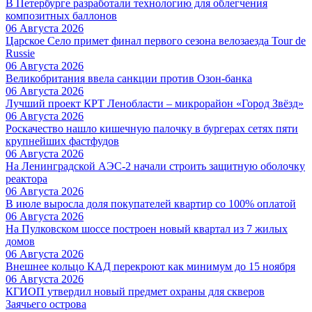
В Петербурге разработали технологию для облегчения
композитных баллонов
06 Августа 2026
Царское Село примет финал первого сезона велозаезда Tour de
Russie
06 Августа 2026
Великобритания ввела санкции против Озон-банка
06 Августа 2026
Лучший проект КРТ Ленобласти – микрорайон «Город Звёзд»
06 Августа 2026
Роскачество нашло кишечную палочку в бургерах сетях пяти
крупнейших фастфудов
06 Августа 2026
На Ленинградской АЭС-2 начали строить защитную оболочку
реактора
06 Августа 2026
В июле выросла доля покупателей квартир со 100% оплатой
06 Августа 2026
На Пулковском шоссе построен новый квартал из 7 жилых
домов
06 Августа 2026
Внешнее кольцо КАД перекроют как минимум до 15 ноября
06 Августа 2026
КГИОП утвердил новый предмет охраны для скверов
Заячьего острова