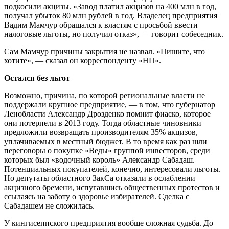
подкосили акцизы. «Завод платил акцизов на 400 млн в год,
получал убыток 80 млн рублей в год. Владелец предприятия
Вадим Мамчур обращался к властям с просьбой ввести
налоговые льготы, но получил отказ», — говорит собеседник.
Сам Мамчур причины закрытия не назвал. «Пишите, что
хотите», — сказал он корреспонденту «НП».
Остался без льгот
Возможно, причина, по которой региональные власти не
поддержали крупное предприятие, — в том, что губернатор
Ленобласти Александр Дрозденко помнит фиаско, которое
они потерпели в 2013 году. Тогда областные чиновники
предложили возвращать производителям 35% акцизов,
уплачиваемых в местный бюджет. В то время как раз шли
переговоры о покупке «Веды» группой инвесторов, среди
которых был «водочный король» Александр Сабадаш.
Потенциальных покупателей, конечно, интересовали льготы.
Но депутаты областного ЗакСа отказали в ослаблении
акцизного бремени, испугавшись общественных протестов и
ссылаясь на заботу о здоровье избирателей. Сделка с
Сабадашем не сложилась.
У кингисеппского предприятия вообще сложная судьба. До