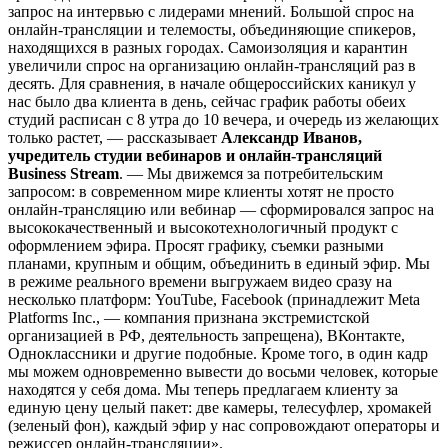
запрос на интервью с лидерами мнений. Большой спрос на
онлайн-трансляции и телемосты, объединяющие спикеров,
находящихся в разных городах. Самоизоляция и карантин
увеличили спрос на организацию онлайн-трансляций раз в
десять. Для сравнения, в начале общероссийских каникул у
нас было два клиента в день, сейчас график работы обеих
студий расписан с 8 утра до 10 вечера, и очередь из желающих
только растет, — рассказывает
Александр Иванов,
учредитель студии вебинаров и онлайн-трансляций
Business Stream
. — Мы движемся за потребительским
запросом: в современном мире клиенты хотят не просто
онлайн-трансляцию или вебинар — сформировался запрос на
высококачественный и высокотехнологичный продукт с
оформлением эфира. Просят графику, съемки разными
планами, крупным и общим, объединить в единый эфир. Мы
в режиме реального времени выгружаем видео сразу на
несколько платформ: YouTube, Facebook (принадлежит Meta
Platforms Inc., — компания признана экстремистской
организацией в РФ, деятельность запрещена), ВКонтакте,
Одноклассники и другие подобные. Кроме того, в один кадр
мы можем одновременно вывести до восьми человек, которые
находятся у себя дома. Мы теперь предлагаем клиенту за
единую цену целый пакет: две камеры, телесуфлер, хромакей
(зеленый фон), каждый эфир у нас сопровождают операторы и
режиссер онлайн-трансляции».