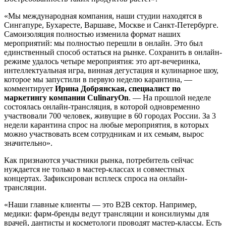
«Мы международная компания, наши студии находятся в
Сингапуре, Бухаресте, Варшаве, Москве и Санкт-Петербурге.
Самоизоляция полностью изменила формат наших
мероприятий: мы полностью перешли в онлайн. Это был
единственный способ остаться на рынке. Сохранить в онлайн-
режиме удалось четыре мероприятия: это арт-вечеринка,
интеллектуальная игра, винная дегустация и кулинарное шоу,
которое мы запустили в первую неделю карантина, —
комментирует
Ирина Добрянская, специалист по
маркетингу компании CulinaryOn
. — На прошлой неделе
состоялась онлайн-трансляция, в которой одновременно
участвовали 700 человек, живущие в 60 городах России. За 3
недели карантина спрос на любые мероприятия, в которых
можно участвовать всем сотрудникам и их семьям, вырос
значительно».
Как признаются участники рынка, потребитель сейчас
нуждается не только в мастер-классах и совместных
концертах. Зафиксирован всплеск спроса на онлайн-
трансляции.
«Наши главные клиенты — это B2B сектор. Например,
медики: фарм-бренды ведут трансляции и консилиумы для
врачей, дантисты и косметологи проводят мастер-классы. Есть