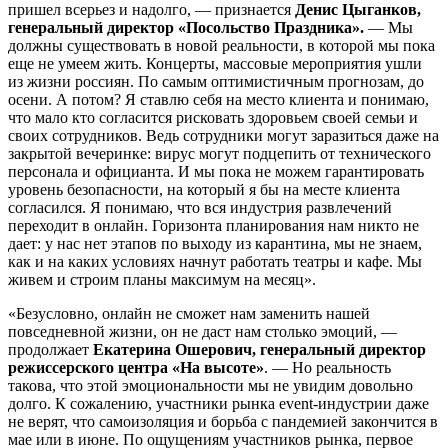
пришел всерьез и надолго, — признается
Денис Цыганков,
генеральный директор «Посольство Праздника».
— Мы
должны существовать в новой реальности, в которой мы пока
еще не умеем жить. Концерты, массовые мероприятия ушли
из жизни россиян. По самым оптимистичным прогнозам, до
осени. А потом? Я ставлю себя на место клиента и понимаю,
что мало кто согласится рисковать здоровьем своей семьи и
своих сотрудников. Ведь сотрудники могут заразиться даже на
закрытой вечеринке: вирус могут подцепить от технического
персонала и официанта. И мы пока не можем гарантировать
уровень безопасности, на который я бы на месте клиента
согласился. Я понимаю, что вся индустрия развлечений
переходит в онлайн. Горизонта планирования нам никто не
дает: у нас нет этапов по выходу из карантина, мы не знаем,
как и на каких условиях начнут работать театры и кафе. Мы
живем и строим планы максимум на месяц».
«Безусловно, онлайн не сможет нам заменить нашей
повседневной жизни, он не даст нам столько эмоций, —
продолжает
Екатерина Ошерович, генеральный директор
режиссерского центра «На высоте»
. — Но реальность
такова, что этой эмоциональности мы не увидим довольно
долго. К сожалению, участники рынка еvent-индустрии даже
не верят, что самоизоляция и борьба с пандемией закончится в
мае или в июне. По ощущениям участников рынка, первое