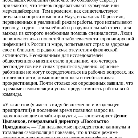
признаются, что теперь подрабатывают курьерами или
мерчендайзерами. Тем временем, как свидетельствуют
результаты опроса компании Hays, из каждых 10 россиян,
переведенных в удаленный режим работы, трое испытывают
тревогу, а один – сильнейший и разрушительный стресс, для
выхода из которого необходима помощь специалистов. Люди
нервничают из-за новостей о заболеваемости коронавирусной
инфекцией в России и мире, испытывают страх за здоровье
свое и близких, страдают из-за отсутствия физической
активности. Неожиданным для исследователей
общественного мнения стало признание, что четверть
респондентов не в силах трудиться удаленно: офисные
работники не могут сосредоточиться на рабочих вопросах, их
отвлекают дети, домашние вопросы и необъяснимая
прокрастинация. Почти столько же опрошенных заявили, что
в режиме самоизоляции упала продуктивность работы всей
команды.
«У клиентов (я имею в виду бизнесменов и владельцев
предприятий) в последнее время появился запрос на
вдохновляющие онлайн-продукты, — констатирует
Денис
Цыганков, генеральный директор «Посольство
Праздника».
— Так называемые президентские каникулы и
тотальная самоизоляция показали, что в таком режиме
сотрудник предприятия испытывает дискомфорт: он все