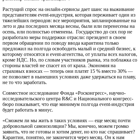
Растущий спрос на онлайн-сервисы дает шанс на выживание
представителям event-индустрия, которая переживает один из
тяжелейших периодов: все мероприятия, запланированные на
лето и два последних месяца весны, были или перенесены на
осень, или полностью отменены. Государство до сих пор не
разработало меры поддержки отрасли: президент в своем
первом обращении по поводу ввода карантина только
предложил на полгода освободить малый и средний бизнес, к
которому относятся и event-агентства, от уплаты всех налогов,
кроме НДС. Но, по словам участников рынка, эта поблажка со
стороны властей не спасет их от краха. Экономия на
страховых взносах — теперь они платят 15 % вместо 30% —
не позволяет в нынешних условиях даже удержаться на плаву,
не то что заработать.
Совместное исследование Фонда «Росконгресс», научно-
исследовательского центра R&C и Национального конгресс-
бюро показывает, что еще минимум полгода event-индустрия
будет работать в минус.
«Сможем ли мы жить в таких условиях — еще месяц почти
добровольной самоизоляции? Мы, конечно, можем громко
заявить, что не готовы и хотим денег, но кто нас спрашивает?
Карантин, понятно, не закончится через месяц. Он к нам