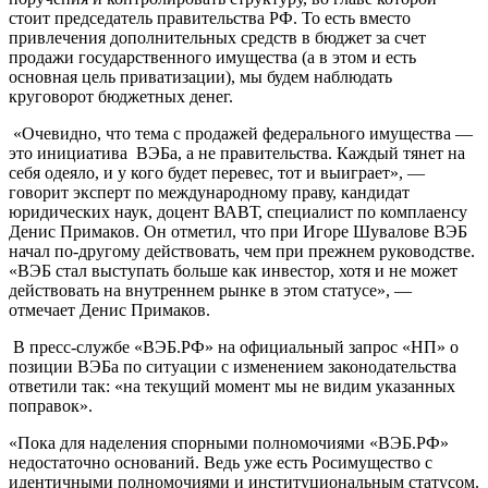
стоит председатель правительства РФ. То есть вместо
привлечения дополнительных средств в бюджет за счет
продажи государственного имущества (а в этом и есть
основная цель приватизации), мы будем наблюдать
круговорот бюджетных денег.
«Очевидно, что тема с продажей федерального имущества —
это инициатива ВЭБа, а не правительства. Каждый тянет на
себя одеяло, и у кого будет перевес, тот и выиграет», —
говорит эксперт по международному праву, кандидат
юридических наук, доцент ВАВТ, специалист по комплаенсу
Денис Примаков. Он отметил, что при Игоре Шувалове ВЭБ
начал по-другому действовать, чем при прежнем руководстве.
«ВЭБ стал выступать больше как инвестор, хотя и не может
действовать на внутреннем рынке в этом статусе», —
отмечает Денис Примаков.
В пресс-службе «ВЭБ.РФ» на официальный запрос «НП» о
позиции ВЭБа по ситуации с изменением законодательства
ответили так: «на текущий момент мы не видим указанных
поправок».
«Пока для наделения спорными полномочиями «ВЭБ.РФ»
недостаточно оснований. Ведь уже есть Росимущество с
идентичными полномочиями и институциональным статусом.