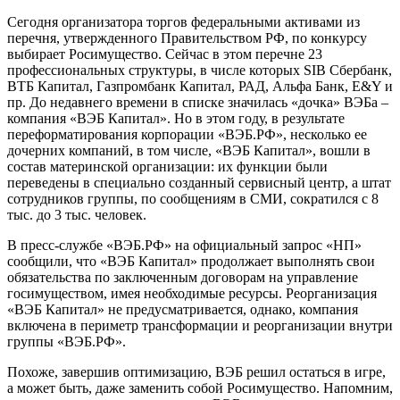
Сегодня организатора торгов федеральными активами из
перечня, утвержденного Правительством РФ, по конкурсу
выбирает Росимущество. Сейчас в этом перечне 23
профессиональных структуры, в числе которых SIB Сбербанк,
ВТБ Капитал, Газпромбанк Капитал, РАД, Альфа Банк, E&Y и
пр. До недавнего времени в списке значилась «дочка» ВЭБа –
компания «ВЭБ Капитал». Но в этом году, в результате
переформатирования корпорации «ВЭБ.РФ», несколько ее
дочерних компаний, в том числе, «ВЭБ Капитал», вошли в
состав материнской организации: их функции были
переведены в специально созданный сервисный центр, а штат
сотрудников группы, по сообщениям в СМИ, сократился с 8
тыс. до 3 тыс. человек.
В пресс-службе «ВЭБ.РФ» на официальный запрос «НП»
сообщили, что «ВЭБ Капитал» продолжает выполнять свои
обязательства по заключенным договорам на управление
госимуществом, имея необходимые ресурсы. Реорганизация
«ВЭБ Капитал» не предусматривается, однако, компания
включена в периметр трансформации и реорганизации внутри
группы «ВЭБ.РФ».
Похоже, завершив оптимизацию, ВЭБ решил остаться в игре,
а может быть, даже заменить собой Росимущество. Напомним,