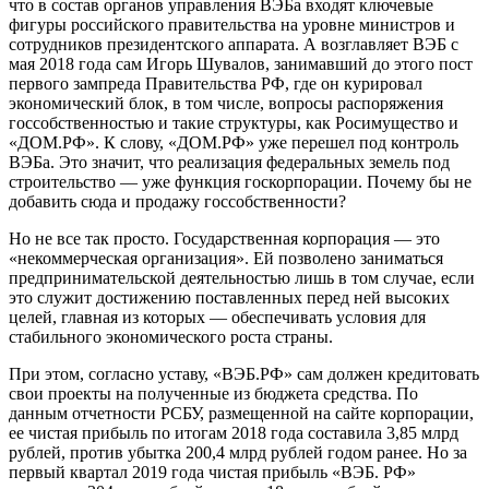
что в состав органов управления ВЭБа входят ключевые
фигуры российского правительства на уровне министров и
сотрудников президентского аппарата. А возглавляет ВЭБ с
мая 2018 года сам Игорь Шувалов, занимавший до этого пост
первого зампреда Правительства РФ, где он курировал
экономический блок, в том числе, вопросы распоряжения
госсобственностью и такие структуры, как Росимущество и
«ДОМ.РФ». К слову, «ДОМ.РФ» уже перешел под контроль
ВЭБа. Это значит, что реализация федеральных земель под
строительство — уже функция госкорпорации. Почему бы не
добавить сюда и продажу госсобственности?
Но не все так просто. Государственная корпорация — это
«некоммерческая организация». Ей позволено заниматься
предпринимательской деятельностью лишь в том случае, если
это служит достижению поставленных перед ней высоких
целей, главная из которых — обеспечивать условия для
стабильного экономического роста страны.
При этом, согласно уставу, «ВЭБ.РФ» сам должен кредитовать
свои проекты на полученные из бюджета средства. По
данным отчетности РСБУ, размещенной на сайте корпорации,
ее чистая прибыль по итогам 2018 года составила 3,85 млрд
рублей, против убытка 200,4 млрд рублей годом ранее. Но за
первый квартал 2019 года чистая прибыль «ВЭБ. РФ»