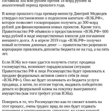
составила 304 млн рублей против 18 млрд рублей за
аналогичный период прошлого года.
В конце прошлого года премьер-министр Дмитрий Медведев
утвердил постановление о подписном капитале «ВЭБ.РФ»,
которое позволяет госкорпорации получить до 300 млрд
рублей для финансирования новых проектов. Кроме того,
Правительство РФ объявило о предоставлении «ВЭБ.РФ» 600
млрд рублей в виде имущественных взносов для погашения
внешнего долга. А в апреле 2019 года «ВЭБ.РФ» получил
новый источник длинных денег — правительство разрешило
корпорации привлекать депозиты бюджета не на год, а на пять
лет.
Если ВЭБу все-таки удастся получить статус продавца
госимущества, возникнет парадоксальная ситуация:
Правительство РФ в лице Росимущества будет привлекать к
продаже федеральных активов самого себя (в лице
«ВЭБ.РФ»). Оно же будет оплачивать из бюджета услуги
продавца, а затем, по итогам торгов, выдавать победителю
деньги из федеральной казны на покупку выигранного
имущества (как того требует устав ВЭБа).
Поверить в то, что Росимущество как-то сможет влиять на
этот процесс, очень трудно: вряд ли оно будет отдавать
поручения и контролировать структуру, во главе которой