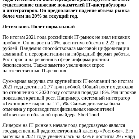
существенное снижение показателей IТ-дистрибуторов
и интеграторов. Он предполагает падение объема рынка
более чем на 20% за текущий год.
Летим вниз. Полет нормальный
По итогам 2021 года российский IТ-рынок не знал никаких
проблем. Он вырос на 20%, достигнув объема в 2,22 трлн
рублей. Пандемия способствовала массовой цифровизации
компаний и переориентации на гибридный формат работы.
Рос спрос и на решения в сфере информационной
безопасности. Также заметно увеличился спрос
на отечественные IТ-решения.
Суммарная выручка ста крупнейших IТ-компаний по итогам
2021 года достигла 2,77 трлн рублей. Общий рост их доходов
по отношению к 2020 году составил порядка 18%. Ряд игроков
показывал кратный рост. Например, системный интегратор
«Технопром» вырос на 171,5%. Схожая динамика была
отмечена у производителя фискальных накопителей
«Инвента» и облачной провайдера SberCloud.
Лидером на IT-рынке в начале года предсказуемо являлся
государственный радиоэлектронный кластер «Росте-ха». Его
выручка в 2021 году увеличилась на 32% и достигла 295 млрд