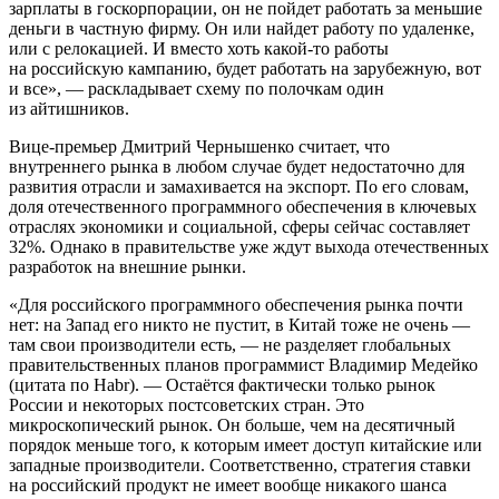
зарплаты в госкорпорации, он не пойдет работать за меньшие
деньги в частную фирму. Он или найдет работу по удаленке,
или с релокацией. И вместо хоть какой-то работы
на российскую кампанию, будет работать на зарубежную, вот
и все», — раскладывает схему по полочкам один
из айтишников.
Вице-премьер Дмитрий Чернышенко считает, что
внутреннего рынка в любом случае будет недостаточно для
развития отрасли и замахивается на экспорт. По его словам,
доля отечественного программного обеспечения в ключевых
отраслях экономики и социальной, сферы сейчас составляет
32%. Однако в правительстве уже ждут выхода отечественных
разработок на внешние рынки.
«Для российского программного обеспечения рынка почти
нет: на Запад его никто не пустит, в Китай тоже не очень —
там свои производители есть, — не разделяет глобальных
правительственных планов программист Владимир Медейко
(цитата по Habr). — Остаётся фактически только рынок
России и некоторых постсоветских стран. Это
микроскопический рынок. Он больше, чем на десятичный
порядок меньше того, к которым имеет доступ китайские или
западные производители. Соответственно, стратегия ставки
на российский продукт не имеет вообще никакого шанса