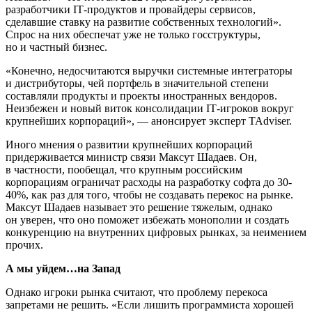
разработчики IТ-продуктов и провайдеры сервисов,
сделавшие ставку на развитие собственных технологий».
Спрос на них обеспечат уже не только госструктуры,
но и частный бизнес.
«Конечно, недосчитаются выручки системные интеграторы
и дистрибуторы, чей портфель в значительной степени
составляли продукты и проекты иностранных вендоров.
Неизбежен и новый виток консолидации IТ-игроков вокруг
крупнейших корпораций», — анонсирует эксперт TAdviser.
Иного мнения о развитии крупнейших корпораций
придерживается министр связи Максут Шадаев. Он,
в частности, пообещал, что крупным российским
корпорациям ограничат расходы на разработку софта до 30-
40%, как раз для того, чтобы не создавать перекос на рынке.
Максут Шадаев называет это решение тяжелым, однако
он уверен, что оно поможет избежать монополии и создать
конкуренцию на внутренних цифровых рынках, за неимением
прочих.
А мы уйдем…на Запад
Однако игроки рынка считают, что проблему перекоса
запретами не решить. «Если лишить программиста хорошей