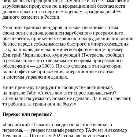
безопасность предприятий, в том числе и за счет замещения
зарубежных продуктов по информационной безопасности,
доля которых по экспертным оценкам, доходила до 50%
данного сегмента в России.
Уход иностранных вендоров, а также связанные с этим
сложности с использованием зарубежного программного
обеспечения, привычных сервисов и оборудования поставили
бизнес перед необходимостью быстрого импортозамещения.
Так, на прошедшем экономическом форуме вице-премьер
Дмитрий Чернышенко, курирующий IT-отрасль, сообщил
о резком спросе по отдельным категориям программного
обеспечения — до 300%. По его словам, в эти категории
вошли офисные приложения, операционные системы
и системы управления данных.
Вице-премьеру парируют в сообществе айтишников
на портале Fabr: «А есть чем этот спрос закрывать-то?
Специалисты уезжают, новых не сделали. Да и если сделают,
то работать за гроши они не будут».
Перекос или перелом?
«Российский IТ-рынок находится на этапе великого
перелома, — уверен главный редактор TAdviser Александр
Левашов. — По итогам 2022 года вверх устремятся