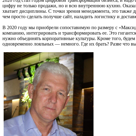
2020 год стал годом цифровой трансформации бизнеса, и надо 
цифру не только продажи, но и всю внутреннюю кухню. Оказало
хватает дисциплины. С точки зрения менеджмента, это также д
чем просто сделать получше сайт, наладить логистику и доставк
В 2020 году мы приобрели сопоставимую по размеру с «Максид
компанию, интегрировать и трансформировать ее. Это гигантски
нужно объединять корпоративные культуры. Кроме того, будем
одновременно лояльных — немного. Где их брать? Разве что в