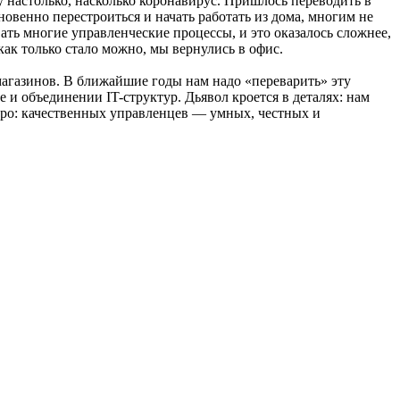
у настолько, насколько коронавирус. Пришлось переводить в
овенно перестроиться и начать работать из дома, многим не
ать многие управленческие процессы, и это оказалось сложнее,
 как только стало можно, мы вернулись в офис.
магазинов. В ближайшие годы нам надо «переварить» эту
 и объединении IT-структур. Дьявол кроется в деталях: нам
стро: качественных управленцев — умных, честных и