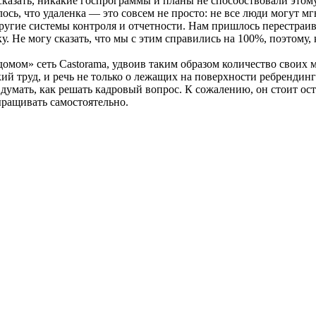
сказать, никакие госпрограммы и планы не способствовали этом
сь, что удаленка — это совсем не просто: не все люди могут мгн
ругие системы контроля и отчетности. Нам пришлось перестраив
у. Не могу сказать, что мы с этим справились на 100%, поэтому,
омом» сеть Castorama, удвоив таким образом количество своих 
й труд, и речь не только о лежащих на поверхности ребрендинге
 думать, как решать кадровый вопрос. К сожалению, он стоит о
ыращивать самостоятельно.