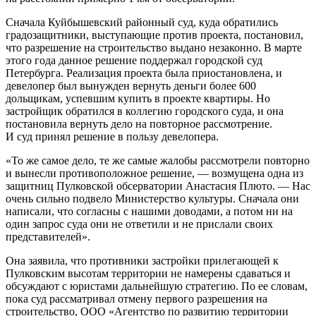
Сначала Куйбышевский районный суд, куда обратились
градозащитники, выступающие против проекта, постановил,
что разрешение на строительство выдано незаконно. В марте
этого года данное решение поддержал городской суд
Петербурга. Реализация проекта была приостановлена, и
девелопер был вынужден вернуть деньги более 600
дольщикам, успевшим купить в проекте квартиры. Но
застройщик обратился в коллегию городского суда, и она
постановила вернуть дело на повторное рассмотрение.
И суд принял решение в пользу девелопера.
«То же самое дело, те же самые жалобы рассмотрели повторно
и вынесли противоположное решение, — возмущена одна из
защитниц Пулковской обсерватории Анастасия Плюто. — Нас
очень сильно подвело Министерство культуры. Сначала они
написали, что согласны с нашими доводами, а потом ни на
один запрос суда они не ответили и не прислали своих
представителей».
Она заявила, что противники застройки прилегающей к
Пулковским высотам территории не намерены сдаваться и
обсуждают с юристами дальнейшую стратегию. По ее словам,
пока суд рассматривал отмену первого разрешения на
строительство, ООО «Агентство по развитию территории