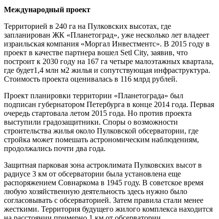
Международный проект
Территорией в 240 га на Пулковских высотах, где
запланирован ЖК «Планетоград», уже несколько лет владеет
израильская компания «Моргал Инвестментс». В 2015 году в
проект в качестве партнера вошел Setl City, заявив, что
построит к 2030 году на 167 га четыре малоэтажных квартала,
где будет1,4 млн м2 жилья и сопутствующая инфраструктура.
Стоимость проекта оценивалась в 116 млрд рублей.
Проект планировки территории «Планетограда» был
подписан губернатором Петербурга в конце 2014 года. Первая
очередь стартовала летом 2015 года. Но против проекта
выступили градозащитники. Споры о возможности
строительства жилья около Пулковской обсерватории, где
стройка может помешать астрономическим наблюдениям,
продолжались почти два года.
Защитная парковая зона астроклимата Пулковских высот в
радиусе 3 км от обсерватории была установлена еще
распоряжением Совнаркома в 1945 году. В советское время
любую хозяйственную деятельность здесь нужно было
согласовывать с обсерваторией. Затем правила стали менее
жесткими. Территория будущего жилого комплекса находится
на расстоянии примерно 1 км от обсерватории.