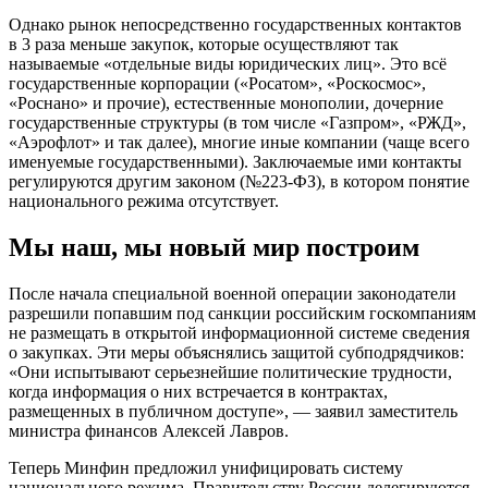
Однако рынок непосредственно государственных контактов
в 3 раза меньше закупок, которые осуществляют так
называемые «отдельные виды юридических лиц». Это всё
государственные корпорации («Росатом», «Роскосмос»,
«Роснано» и прочие), естественные монополии, дочерние
государственные структуры (в том числе «Газпром», «РЖД»,
«Аэрофлот» и так далее), многие иные компании (чаще всего
именуемые государственными). Заключаемые ими контакты
регулируются другим законом (№223-ФЗ), в котором понятие
национального режима отсутствует.
Мы наш, мы новый мир построим
После начала специальной военной операции законодатели
разрешили попавшим под санкции российским госкомпаниям
не размещать в открытой информационной системе сведения
о закупках. Эти меры объяснялись защитой субподрядчиков:
«Они испытывают серьезнейшие политические трудности,
когда информация о них встречается в контрактах,
размещенных в публичном доступе», — заявил заместитель
министра финансов Алексей Лавров.
Теперь Минфин предложил унифицировать систему
национального режима. Правительству России делегируются