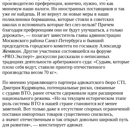
производителю преференции, конечно, нужно, это как
минимум наши налоги. Но иностранных поставщиков и так
уже не найдешь. И не вернут ли новые меры в наши
поликлиники бормашины, которые стояли в советских
школах и вспоминать которые без слез нельзя? Причем
благодаря преференциям они не будут улучшаться, а только
дорожать», — полагает заместитель главы администрации
Московского района Санкт-Петербурга и бывший
председатель городского комитета по госзаказу Александр
Жемякин. Другие участники состоявшейся на форуме
«PRO.Эксперт» дискуссии рассказали о неписанных
традициях деятельности арбитражного суда: «Судьям, которые
плохо себя ведут, ставили принтер отечественного
производства весом 70 кг».
По мнению управляющего партнера адвокатского бюро CTL
Дмитрия Кудрявцева, потенциальные риски, связанные
с судами ВТО, ранее отчасти сдерживали идеи расширения
национального режима. «Но на текущем историческом этапе
роль системы ВТО в нашей стране становится всё менее
заметной. Вот только даже в отсутствие спорных ограничений
поставки импортных товаров существенно снизились,
а значит отечественным и так открыт довольно широкий путь
для развития», — констатирует адвокат.