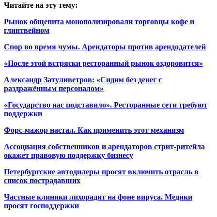
Читайте на эту тему:
Рынок общепита монополизировали торговцы кофе и
глинтвейном
Спор во время чумы. Арендаторы против арендодателей
«После этой встряски ресторанный рынок оздоровится»
Александр Затуливетров: «Сидим без денег с
раздражённым персоналом»​
«Государство нас подставило». Ресторанные сети требуют
поддержки​
Форс-мажор настал. Как применить этот механизм​
Ассоциация собственников и арендаторов стрит-ритейла
окажет правовую поддержку бизнесу
Петербургские автодилеры просят включить отрасль в
список пострадавших​
Частные клиники лихорадит на фоне вируса. Медики
просят господдержки