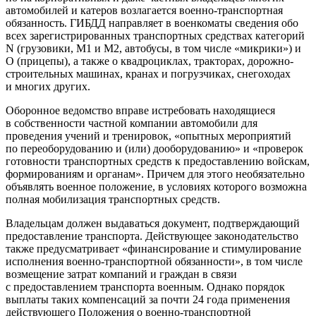
автомобилей и катеров возлагается военно-транспортная
обязанность. ГИБДД направляет в военкоматы сведения обо
всех зарегистрированных транспортных средствах категорий
N (грузовики, M1 и M2, автобусы, в том числе «микрики») и
O (прицепы), а также о квадроциклах, тракторах, дорожно-
строительных машинах, кранах и погрузчиках, снегоходах
и многих других.
Оборонное ведомство вправе истребовать находящиеся
в собственности частной компании автомобили для
проведения учений и тренировок, «опытных мероприятий
по переоборудованию и (или) дооборудованию» и «проверок
готовности транспортных средств к предоставлению войскам,
формированиям и органам». Причем для этого необязательно
объявлять военное положение, в условиях которого возможна
полная мобилизация транспортных средств.
Владельцам должен выдаваться документ, подтверждающий
предоставление транспорта. Действующее законодательство
также предусматривает «финансирование и стимулирование
исполнения военно-транспортной обязанности», в том числе
возмещение затрат компаний и граждан в связи
с предоставлением транспорта военным. Однако порядок
выплаты таких компенсаций за почти 24 года применения
действующего Положения о военно-транспортной