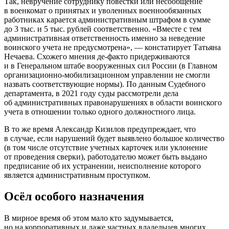
Так, невручение сотруднику повестки или несообщение
в военкомат о принятых и уволенных военнообязанных
работниках карается административным штрафом в сумме
до 3 тыс. и 5 тыс. рублей соответственно. «Вместе с тем
административная ответственность именно за неведение
воинского учета не предусмотрена», — констатирует Татьяна
Нечаева. Схожего мнения де-факто придерживаются
и в Генеральном штабе вооруженных сил России (в Главном
организационно-мобилизационном управлении не смогли
назвать соответствующие нормы). По данным Судебного
департамента, в 2021 году суды рассмотрели дела
об административных правонарушениях в области воинского
учета в отношении только одного должностного лица.
В то же время Александр Кизилов предупреждает, что
в случае, если нарушений будет выявлено большое количество
(в том числе отсутствие учетных карточек или уклонение
от проведения сверки), работодателю может быть выдано
предписание об их устранении, неисполнение которого
является административным проступком.
Осёл особого назначения
В мирное время об этом мало кто задумывается,
но на корпоративных и даже частных владельцев многих