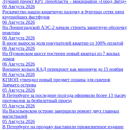
Лучший проект КРТ Ленобласти – микрорайон «Город Звёзд»
06 Августа 2026
Роскачество нашло кишечную палочку в бургерах сетях пяти
крупнейших фастфудов
06 Августа 2026
На Ленинградской АЭС-2 начали строить защитную оболочку
реактора
06 Августа 2026
В июле выросла доля покупателей квартир со 100% оплатой
06 Августа 2026
На Пулковском шоссе построен новый квартал из 7 жилых
домов
06 Августа 2026
Внешнее кольцо КАД перекроют как минимум до 15 ноября
06 Августа 2026
КГИОП утвердил новый предмет охраны для скверов
Заячьего острова
05 Августа 2026
В Петербурге за последние полгода оформили более 13 тысяч
протоколов за безбилетный проезд
05 Августа 2026
На Васильевском острове завершили ремонт двух главных
магистралей
05 Августа 2026
В Петербурге на продажу выставили прижизненное издание