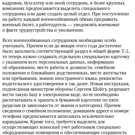
кадровик, бухгалтер или иной сотрудник, в более крупных
компаниях предписывается выделить специального
сотрудника или даже создать целый отдел. При поступлении
на работу каждый военнообязанный обязан предъявить
военный билет, а работодатель — уведомлять военкомат
о факте трудоустройства и увольнении.
Всех военнообязанных сотрудников необходимо особо
учитывать. Причем если до января этого года достаточно
было заполнить соответствующий раздел в общей форме Т-2,
то теперь нужно создавать отдельную специальную карточку
с указанием всех персональных данных, информации
об образовании, месте работы и должности, семейном
положении и ближайших родственниках, месте жительства
или пребывания, знании иностранного языка, реквизитах
водительского удостоверения и так далее. Новая инструкция,
подписанная министром обороны Сергеем Шойгу, разрешает
вести такую базу в электронном виде, но ее необходимо
распечатывать и хранить в бумажной картотеке по пяти
разделам (в зависимости от звания и категории). Причем
сведения о семейном положении, домашнем адресе и номере
телефона предписывается записывать исключительно
карандашом. Кроме того, требуется выделить для
осуществляющих воинский учет работников специально
оборудованные помещения и обеспечивающие сохранность