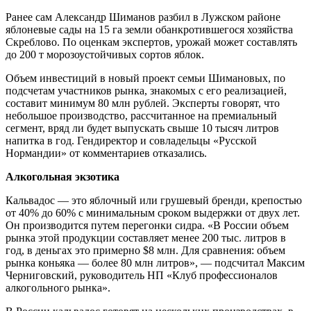
Ранее сам Александр Шиманов разбил в Лужском районе
яблоневые сады на 15 га земли обанкротившегося хозяйства
Скреблово. По оценкам экспертов, урожай может составлять
до 200 т морозоустойчивых сортов яблок.
Объем инвестиций в новый проект семьи Шимановых, по
подсчетам участников рынка, знакомых с его реализацией,
составит минимум 80 млн рублей. Эксперты говорят, что
небольшое производство, рассчитанное на премиальный
сегмент, вряд ли будет выпускать свыше 10 тысяч литров
напитка в год. Гендиректор и совладельцы «Русской
Нормандии» от комментариев отказались.
Алкогольная экзотика
Кальвадос — это яблочный или грушевый бренди, крепостью
от 40% до 60% с минимальным сроком выдержки от двух лет.
Он производится путем перегонки сидра. «В России объем
рынка этой продукции составляет менее 200 тыс. литров в
год, в деньгах это примерно $8 млн. Для сравнения: объем
рынка коньяка — более 80 млн литров», — подсчитал Максим
Черниговский, руководитель НП «Клуб профессионалов
алкогольного рынка».