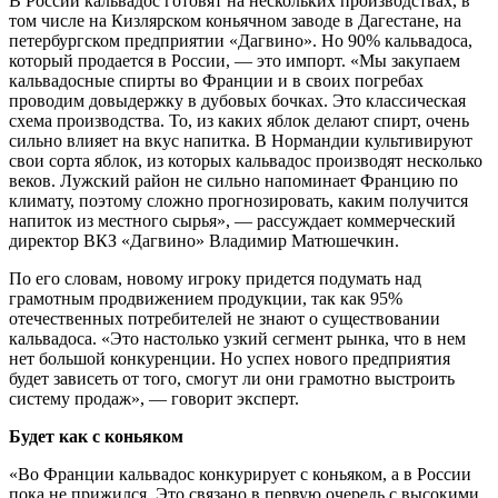
В России кальвадос готовят на нескольких производствах, в
том числе на Кизлярском коньячном заводе в Дагестане, на
петербургском предприятии «Дагвино». Но 90% кальвадоса,
который продается в России, — это импорт. «Мы закупаем
кальвадосные спирты во Франции и в своих погребах
проводим довыдержку в дубовых бочках. Это классическая
схема производства. То, из каких яблок делают спирт, очень
сильно влияет на вкус напитка. В Нормандии культивируют
свои сорта яблок, из которых кальвадос производят несколько
веков. Лужский район не сильно напоминает Францию по
климату, поэтому сложно прогнозировать, каким получится
напиток из местного сырья», — рассуждает коммерческий
директор ВКЗ «Дагвино» Владимир Матюшечкин.
По его словам, новому игроку придется подумать над
грамотным продвижением продукции, так как 95%
отечественных потребителей не знают о существовании
кальвадоса. «Это настолько узкий сегмент рынка, что в нем
нет большой конкуренции. Но успех нового предприятия
будет зависеть от того, смогут ли они грамотно выстроить
систему продаж», — говорит эксперт.
Будет как с коньяком
«Во Франции кальвадос конкурирует с коньяком, а в России
пока не прижился. Это связано в первую очередь с высокими