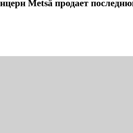
онцерн Metsä продает последн