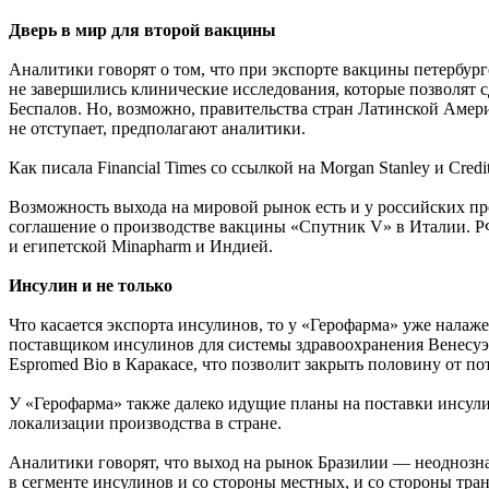
Дверь в мир для второй вакцины
Аналитики говорят о том, что при экспорте вакцины петербур
не завершились клинические исследования, которые позволят
Беспалов. Но, возможно, правительства стран Латинской Амер
не отступает, предполагают аналитики.
Как писала Financial Times со ссылкой на Morgan Stanley и Cre
Возможность выхода на мировой рынок есть и у российских пр
соглашение о производстве вакцины «Спутник V» в Италии. РФП
и египетской Minapharm и Индией.
Инсулин и не только
Что касается экспорта инсулинов, то у «Герофарма» уже нала
поставщиком инсулинов для системы здравоохранения Венесуэл
Espromed Bio в Каракасе, что позволит закрыть половину от по
У «Герофарма» также далеко идущие планы на поставки инсули
локализации производства в стране.
Аналитики говорят, что выход на рынок Бразилии — неоднозна
в сегменте инсулинов и со стороны местных, и со стороны т