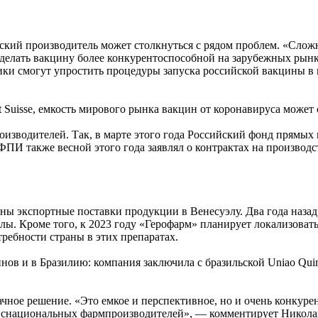
гский производитель может столкнуться с рядом проблем. «Слож
 сделать вакцину более конкурентоспособной на зарубежных ры
ики смогут упростить процедуры запуска российской вакцины в 
dit Suisse, емкость мирового рынка вакцин от коронавируса может
оизводителей. Так, в марте этого года Российский фонд прямых
И также весной этого года заявлял о контрактах на производств
жены экспортные поставки продукции в Венесуэлу. Два года наз
ы. Кроме того, к 2023 году «Герофарм» планирует локализоват
требности страны в этих препаратах.
нов и в Бразилию: компания заключила с бразильской Uniao Qui
чное решение. «Это емкое и перспективное, но и очень конкурен
ранснациональных фармпроизводителей», — комментирует Никола