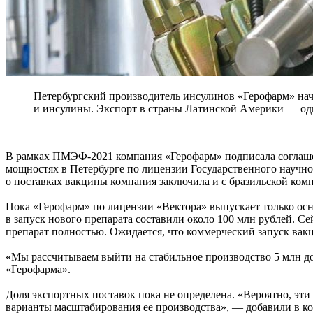
Петербургский производитель инсулинов «Герофарм» нач
и инсулины. Экспорт в страны Латинской Америки — одн
В рамках ПМЭФ-2021 компания «Герофарм» подписала соглашен
мощностях в Петербурге по лицензии Государственного научно
о поставках вакцины компания заключила и с бразильской ком
Пока «Герофарм» по лицензии «Вектора» выпускает только ос
в запуск нового препарата составили около 100 млн рублей. С
препарат полностью. Ожидается, что коммерческий запуск вакц
«Мы рассчитываем выйти на стабильное производство 5 млн доз
«Герофарма».
Доля экспортных поставок пока не определена. «Вероятно, эт
варианты масштабирования ее производства», — добавили в к