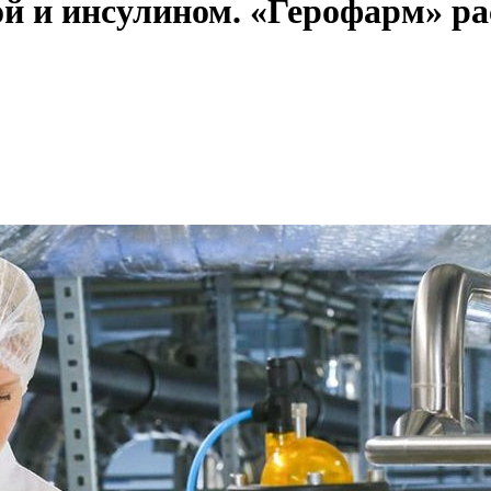
й и инсулином. «Герофарм» р