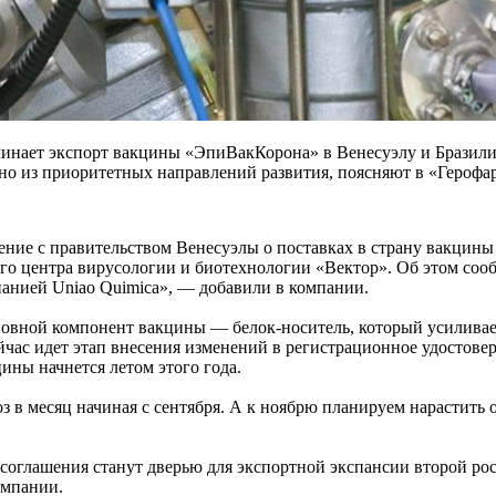
инает экспорт вакцины «ЭпиВакКорона» в Венесуэлу и Бразилию
о из приоритетных направлений развития, поясняют в «Герофа
ие с правительством Венесуэлы о поставках в страну вакцины
го центра вирусологии и биотехнологии «Вектор». Об этом соо
панией Uniao Quimica», — добавили в компании.
новной компонент вакцины — белок-носитель, который усилива
ейчас идет этап внесения изменений в регистрационное удостове
ины начнется летом этого года.
 в месяц начиная с сентября. А к ноябрю планируем нарастить 
и соглашения станут дверью для экспортной экспансии второй 
омпании.