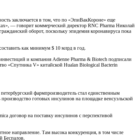
ность заключается в том, что по «ЭпиВакКороне» еще
нках», — говорит коммерческий директор RNC Pharma Николай
гражданский оборот, поскольку эпидемия коронавируса пока
 составить как минимум $ 10 млрд в год.
 инвестиций и компания Adienne Pharma & Biotech подписали
о «Спутника V» китайской Hualan Biological Bacterin
ад петербургский фармпроизводитель стал единственным
ь производство готовых инсулинов на площадке венсуэльской
mica договор на поставку инсулинов с перспективой
тное направление. Там высока конкуренция, в том числе
й Беспалов.