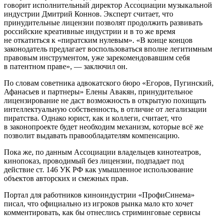
говорит исполнительный директор Ассоциации музыкальной
индустрии Дмитрий Коннов. Эксперт считает, что
принудительные лицензии позволят продолжить развивать
российские креативные индустрии и в то же время
не откатиться к «пиратским нулевым». «В конце концов
законодатель предлагает воспользоваться вполне легитимным
правовым инструментом, уже зарекомендовавшим себя
в патентном праве», — заключил он.
По словам советника адвокатского бюро «Егоров, Пугинский,
Афанасьев и партнеры» Елены Авакян, принудительное
лицензирование не даст возможность в открытую похищать
интеллектуальную собственность, в отличие от легализации
пиратства. Однако юрист, как и коллеги, считает, что
в законопроекте будет необходим механизм, которые всё же
позволит выдавать правообладателям компенсацию.
Пока же, по данным Ассоциации владельцев кинотеатров,
кинопоказ, проводимый без лицензии, подпадает под
действие ст. 146 УК РФ как умышленное использование
объектов авторских и смежных прав.
Портал для работников киноиндустрии «ПрофиСинема»
писал, что официально из игроков рынка мало кто хочет
комментировать, как бы отнеслись стриминговые сервисы