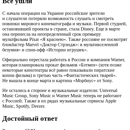
Все ушли
С начала операции на Украине российские зрители
и слушатели потеряли возможность слушать и смотреть
новинки мирового кинематографа и музыки. Первой студией,
остановившей проекты в стране, стала Disney. Еще в марте
она перенесла на неопределенный срок премьеру
мультфильма Pixar «Я краснею». Также россияне не посмотрят
блокбастер Marvel «Доктор Стрэндж»: в мультивселенной
безумия» и спин-офф «Истории игрушек».
Официально перестала работать в России и компания Warner,
которая планировала прокат фильмов «Бэтмен» (хотя позже
некоторые кинотеатры всё равно показывали пиратские
копии фильма) и третью часть «Фантастических тварей».
Не вышла в конце марта и картина «Морбиус» от Sony.
Не остались в стороне и музыкальные издатели: Universal
Music Group, Sony Music и Warner Music теперь не работают
с Россией. Также в их рядах музыкальные сервисы Apple
Music, Spotify, Deezer.
Достойный ответ