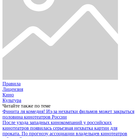
Правила
Лицензия
Кино
Культура
Читайте также по теме
Финита ля комедия! Из-за нехватки фильмов может закрыться
половина кинотеатров России
После ухода западных кинокомпаний у российских
кинотеатров появилась серьезная нехватка картин для
проката. По прогнозу ассоциации владельцев кинотеатров