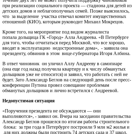
течение двух лет не может получить поддержку чиновников
при реализации социального проекта — стадиона для детей из
детских домов и неблагополучных семей. Позже выяснилось,
что за выделение участка отвечал комитет имущественных
отношений (КИО), которым руководит Михаил Мокрецов.
Кроме того, на мероприятие под видом журналиста
попала дольщица ГК «Город» Алла Андреева. «В Петербурге
для того, чтобы отчитаться перед Москвой, что все хорошо,
вводят в эксплуатацию недостроенные дома», - заявила она
президенту, обвинив в этом вице-губернатора Игоря Албина.
В ответ чиновник он уличил Аллу Андрееву в самопиаре
(она еще год назад получила квартиру и к числу обманутых
дольщиков уже не относится) и заявил, что работать с ней не
будет. Зато Александр Беглов на следующий день после пресс-
конференции Путина провел совещание проблемам
обманутых дольщиков и лично встретился с Андреевой.
Недопустимая ситуация
«Поручения президента не обсуждаются — они
выполняются», - заявил он. Вчера на заседании правительства
Александр Беглов прошелся по итогам работы строительного
блока: за три года в Петербурге построили 9 млн м2 жилья и
для них должны были построить 74 детских сада и 37 школ.