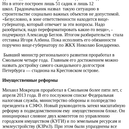
Но в итоге построен лишь 51 садик и лишь 12
школ. Градоначальник назвал такую ситуацию в
строительстве социально важных объектов не допустимой.
«Безусловно, в зоне ответственности находится вице-
губернатор, который отвечает за эти вопросы. Надо
разобраться, надо переформатировать какие-то вещи», -
подчеркнул Александр Беглов. Итогом разбирательств стала
отставка Игоря Албина. Пока исполнять его обязанности
поручено вице-губернатору по ЖКХ Николаю Бондаренко.
Бывший министр регионального развития проработал в
Смольном четыре года. Главным его достижением можно
назвать достройку самого скандального долгостроя
Петербурга — стадиона на Крестовском острове.
Имущественные реформы
Михаил Мокрецов проработал в Смольном более пяти лет, с
апреля 2013 года. В его послужном списке Федеральная
налоговая служба, министерство обороны и полпредство
президента в СЗФО. Новый руководитель затеял масштабную
реформу в подведомственном ему имущественном блоке. Он
инициировал слияние двух комитетов по управлению
городским имуществом (КУГИ) и по земельным ресурсам и
землеустройству (КЗРиЗ). При этом были упразднены все