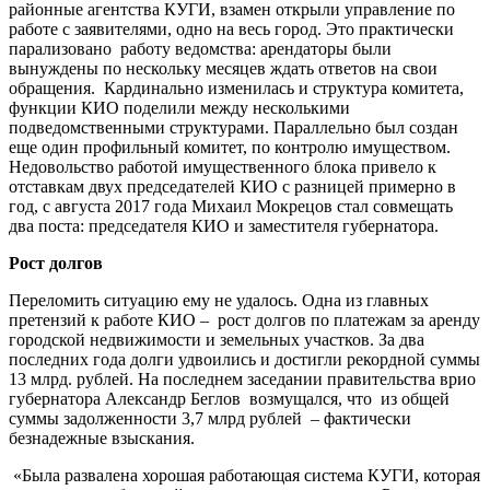
районные агентства КУГИ, взамен открыли управление по
работе с заявителями, одно на весь город. Это практически
парализовано работу ведомства: арендаторы были
вынуждены по нескольку месяцев ждать ответов на свои
обращения. Кардинально изменилась и структура комитета,
функции КИО поделили между несколькими
подведомственными структурами. Параллельно был создан
еще один профильный комитет, по контролю имуществом.
Недовольство работой имущественного блока привело к
отставкам двух председателей КИО с разницей примерно в
год, с августа 2017 года Михаил Мокрецов стал совмещать
два поста: председателя КИО и заместителя губернатора.
Рост долгов
Переломить ситуацию ему не удалось. Одна из главных
претензий к работе КИО – рост долгов по платежам за аренду
городской недвижимости и земельных участков. За два
последних года долги удвоились и достигли рекордной суммы
13 млрд. рублей. На последнем заседании правительства врио
губернатора Александр Беглов возмущался, что из общей
суммы задолженности 3,7 млрд рублей – фактически
безнадежные взыскания.
«Была развалена хорошая работающая система КУГИ, которая