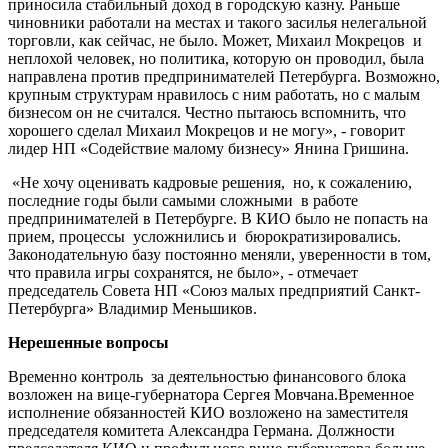
приносила стабильный доход в городскую казну. Раньше
чиновники работали на местах и такого засилья нелегальной
торговли, как сейчас, не было. Может, Михаил Мокрецов и
неплохой человек, но политика, которую он проводил, была
направлена против предпринимателей Петербурга. Возможно,
крупным структурам нравилось с ним работать, но с малым
бизнесом он не считался. Честно пытаюсь вспомнить, что
хорошего сделал Михаил Мокрецов и не могу», - говорит
лидер НП «Содействие малому бизнесу» Янина Гришина.
«Не хочу оценивать кадровые решения, но, к сожалению,
последние годы были самыми сложными в работе
предпринимателей в Петербурге. В КИО было не попасть на
прием, процессы усложнились и бюрократизировались.
Законодательную базу постоянно меняли, уверенности в том,
что правила игры сохранятся, не было», - отмечает
председатель Совета НП «Союз малых предприятий Санкт-
Петербурга» Владимир Меньшиков.
Нерешенные вопросы
Временно контроль за деятельностью финансового блока
возложен на вице-губернатора Сергея Мовчана.Временное
исполнение обязанностей КИО возложено на заместителя
председателя комитета Александра Германа. Должности