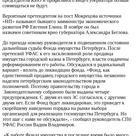
председателя КИО и профильного вице-губернатора больше
совмещаться не будут.
Вероятным претендентом на пост Мокрецова источники
«НП» называют бывшего замминистра экономического
развития РФ Евгения Елина. В ноябре он был
назначен советником врио губернатора Александра Беглова.
До прихода новому руководителя в подвешенном состоянии
дальнейшая судьба Фонда имущества Петербурга. После
претензий УФАС к его эксклюзивной роли продавца
имущества городской казны в Петербурге, власти озадачены
реформированием его работы. Обсуждался и радикальный
вариант - вплоть до ликвидации фонда. «Фонд, как
единственный продавец городского имущества, незаконно
наделен петербургским законодательством рядом
полномочий. Поэтому правительству города и
Законодательному собранию были выданы четыре
предупреждения. С двумя из них ЗС согласился, с другими
двумя нет. Если Фонд будет ликвидирован, это приведет к
скорейшему наведению порядка на рынке выбора
организаций для реализации госимущества Петербурга. Но
этот шаг с нами не обсуждали», - сообщил руководитель СПб
УФАС России Вадим Владимиров.
«К работе Фонда имущества в последнее время было много