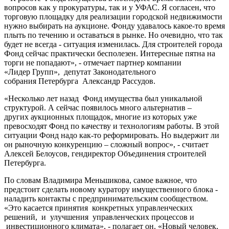
вопросов как у прокуратуры, так и у УФАС. Я согласен, что
торговую площадку для реализации городской недвижимости
нужно выбирать на аукционе. Фонду удавалось какое-то время
плыть по течению и оставаться в рынке. Но очевидно, что так
будет не всегда - ситуация изменилась. Для строителей города
Фонд сейчас практически бесполезен. Интересные пятна на
торги не попадают», - отмечает партнер компании
«Лидер Групп», депутат Законодательного
собрания Петербурга Александр Рассудов.
«Несколько лет назад Фонд имущества был уникальной
структурой. А сейчас появилось много альтернатив –
других аукционных площадок, многие из которых уже
превосходят Фонд по качеству и технологиям работы. В этой
ситуации Фонд надо как-то реформировать. Но выдержит ли
он рыночную конкуренцию – сложный вопрос», - считает
Алексей Белоусов, гендиректор Объединения строителей
Петербурга.
По словам Владимира Меньшикова, самое важное, что
предстоит сделать новому куратору имущественного блока -
наладить контакты с предпринимательским сообществом.
«Это касается принятия конкретных управленческих
решений, и улучшения управленческих процессов и
инвестиционного климата», - полагает он. «Новый человек,