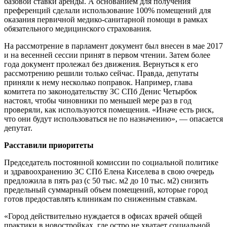
базовой ставки аренды. А основанием для получения
преференций сделали использование 100% помещений для
оказания первичной медико-санитарной помощи в рамках
обязательного медицинского страхования.
На рассмотрение в парламент документ был внесен в мае 2017
и на весенней сессии принят в первом чтении. Затем более
года документ пролежал без движения. Вернуться к его
рассмотрению решили только сейчас. Правда, депутаты
приняли к нему несколько поправок. Например, глава
комитета по законодательству ЗС СПб Денис Четырбок
настоял, чтобы чиновники по меньшей мере раз в год
проверяли, как используются помещения. «Иначе есть риск,
что они будут использоваться не по назначению», — опасается
депутат.
Расставили приоритеты
Председатель постоянной комиссии по социальной политике
и здравоохранению ЗС СПб Елена Киселева в свою очередь
предложила в пять раз (с 50 тыс. м2 до 10 тыс. м2) снизить
предельный суммарный объем помещений, которые город
готов предоставлять клиникам по сниженным ставкам.
«Город действительно нуждается в офисах врачей общей
практики в новостройках, где остро не хватает социальной