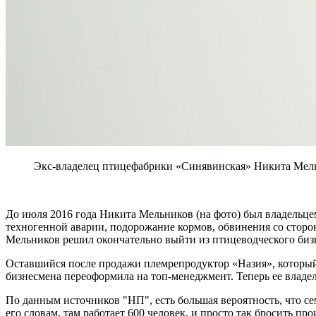
Экс-владелец птицефабрики «Синявинская» Никита Мель
До июля 2016 года Никита Мельников (на фото) был владельце
техногенной аварии, подорожание кормов, обвинения со стор
Мельников решил окончательно выйти из птицеводческого бизн
Оставшийся после продажи племрепродуктор «Назия», который
бизнесмена переоформила на топ-менеджмент. Теперь ее владе
По данным источников "НП", есть большая вероятность, что се
его словам, там работает 600 человек, и просто так бросить пр