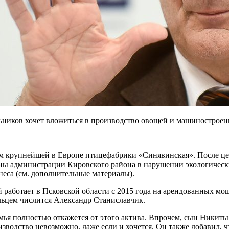
ников хочет вложиться в производство овощей и машиностроен
м крупнейшей в Европе птицефабрики «Синявинская». После цело
оны администрации Кировского района в нарушении экологическ
еса (см. дополнительные материалы).
 работает в Псковской области с 2015 года на арендованных м
льцем числится Александр Станиславчик.
мья полностью откажется от этого актива. Впрочем, сын Никиты
оизводство невозможно, даже если и хочется. Он также добавил, 