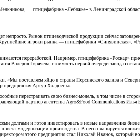
Мельникова, — птицефабрика «Лебяжье» в Ленинградской облас
ет непросто. Рынок птицеводческой продукции сейчас затоварен
 Крупнейшие игроки рынка — птицефабрики «Синявинская», «Роск
нимаются переработкой. Например, птицефабрика «Роскар» прист
ия Валерия Горячева, стоимость первой очереди завода состави
и. «Мы поставляем яйцо в страны Персидского залива и Северно
ор предприятия Артур Холдоенко.
обные перестраивать свою бизнес-модель, в том числе в сторон
равляющий партнер агентства Agro&Food Communications Илья 
семи долгами и готов инвестировать в новые направления бизне
проект модернизации производства. В него планируется вложит
м директором этого предприятия стал Николай Иванов, который 