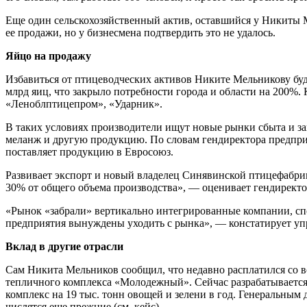
Еще один сельскохозяйственный актив, оставшийся у Никиты 
ее продажи, но у бизнесмена подтвердить это не удалось.
Яйцо на продажу
Избавиться от птицеводческих активов Никите Мельникову буд
млрд яиц, что закрыло потребности города и области на 200%.
«Леноблптицепром», «Ударник».
В таких условиях производители ищут новые рынки сбыта и за
меланж и другую продукцию. По словам гендиректора предприят
поставляет продукцию в Евросоюз.
Развивает экспорт и новый владелец Синявинской птицефабрик
30% от общего объема производства», — оценивает гендирект
«Рынок «забрали» вертикально интегрированные компании, спос
предприятия вынуждены уходить с рынка», — констатирует уп
Вклад в другие отрасли
Сам Никита Мельников сообщил, что недавно расплатился со в
тепличного комплекса «Молодежный». Сейчас разрабатывается 
комплекс на 19 тыс. тонн овощей и зелени в год. Генеральны
числятся еще прежние (см. кейс).