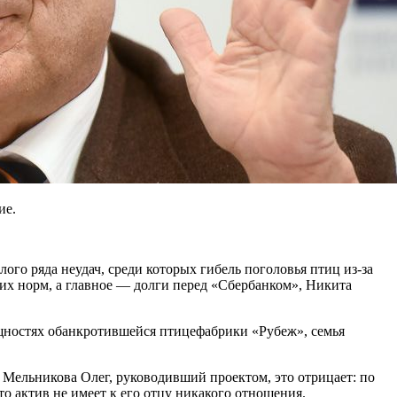
ие.
го ряда неудач, среди которых гибель поголовья птиц из-за
их норм, а главное — долги перед «Сбербанком», Никита
ощностях обанкротившейся птицефабрики «Рубеж», семья
 Мельникова Олег, руководивший проектом, это отрицает: по
что актив не имеет к его отцу никакого отношения.