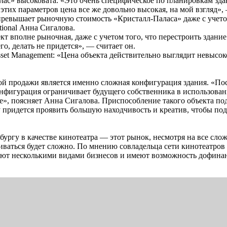
с» высоковата. «Это очень специфическое по планировкам здани
этих параметров цена все же довольно высокая, на мой взгляд», 
превышает рыночную стоимость «Кристалл-Паласа» даже с учето
tional Анна Сигалова.
ект вполне рыночная, даже с учетом того, что перестроить здани
го, делать не придется», — считает он.
set Management: «Цена объекта действительно выглядит невысок
й продажи является именно сложная конфигурация здания. «Поск
нфигурация ограничивает будущего собственника в использова
е», поясняет Анна Сигалова. Приспособление такого объекта п
 придется проявить большую находчивость и креатив, чтобы под
ргу в качестве кинотеатра — этот рынок, несмотря на все слож
звиваться будет сложно. По мнению совладельца сети кинотеатр
ляют несколькими видами бизнесов и имеют возможность дофина