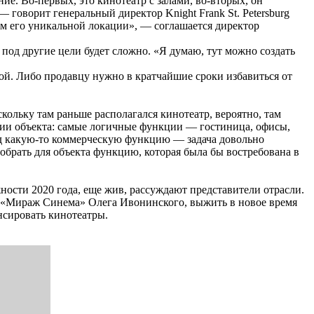
е. Во-первых, это кинотеатр с залами, во-вторых, он
— говорит генеральный директор Knight Frank St. Petersburg
м его уникальной локации», — соглашается директор
е под другие цели будет сложно. «Я думаю, тут можно создать
ой. Либо продавцу нужно в кратчайшие сроки избавиться от
ольку там раньше располагался кинотеатр, вероятно, там
нии объекта: самые логичные функции — гостиница, офисы,
од какую-то коммерческую функцию — задача довольно
обрать для объекта функцию, которая была бы востребована в
ности 2020 года, еще жив, рассуждают представители отрасли.
ов «Мираж Синема» Олега Ивонинского, выжить в новое время
нсировать кинотеатры.