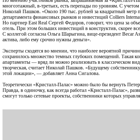
По мнению участников рынка, запрашиваемая за «Кристалл-Пала
многоэтажный, в-третьих, есть перепады по уровням. С учетом 
Николай Пашков. «Около 190 тыс. рублей за квадратный метр 
департамента финансовых рынков и инвестиций Colliers Interna
Но партнер East Real Сергей Федоров, говорит, что цена за объ
отель. При этом больших инвестиций в конструктив, скорее все
С коллегой согласна Ольга Шарыгина, вице-президент Becar As
актива, либо ему срочно нужны деньги».
Эксперты сходятся во мнении, что наиболее вероятной причино
сохранилось множество темных глубоких помещений. Такая ко
апартаменты — вряд ли можно реализовать в классическом вид
творческая, считает Николай Пашков. «Будущему собственнику
этой локации», — добавляет Анна Сигалова.
Теоретически «Кристалл-Палас» можно было бы вернуть Петербу
Правда, в одиночку, как всегда работал «Кристалл-Палас», ра
смогут только сетевые проекты, собственники которых управ