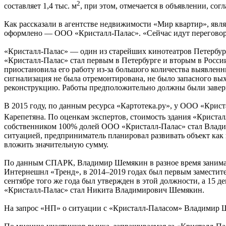
2
составляет 1,4 тыс. м
, при этом, отмечается в объявлении, сог
Как рассказали в агентстве недвижимости «Мир квартир», явля
оформлено — ООО «Кристалл-Палас». «Сейчас идут переговор
«Кристалл-Палас» — один из старейших кинотеатров Петербург
«Кристалл-Палас» стал первым в Петербурге и вторым в Росси
приостановила его работу из-за большого количества выявлен
сигнализация не была отремонтирована, не было запасного вых
реконструкцию. Работы предположительно должны были заверши
В 2015 году, по данным ресурса «Картотека.ру», у ООО «Крис
Карепетяна. По оценкам экспертов, стоимость здания «Кристал
собственником 100% долей ООО «Кристалл-Палас» стал Владим
ситуацией, предприниматель планировал развивать объект как
вложить значительную сумму.
По данным СПАРК, Владимир Шемякин в разное время занима
Интернешнл «Тренд», в 2014–2019 годах был первым заместите
сентябре того же года был утвержден в этой должности, а 15 
«Кристалл-Палас» стал Никита Владимирович Шемякин.
На запрос «НП» о ситуации с «Кристалл-Паласом» Владимир Ш