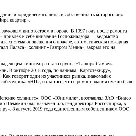
дания и юридического лица, в собственность которого оно
Мира квартир».
 звуковым кинотеатром в городе. В 1997 году после ремонта
с» привлек к себе внимание Госпожнадзора — ведомство
тала система оповещения о пожаре, автоматическая пожарная
талл-Паласа», холдинг «Газпром-Медиа», закрыл его на
владельцем кинотеатра стала группа «Ташир» Самвела
млн. В октябре 2018 года, по данным «Картотеки.ру»,
 Как говорит один из участников рынка, знакомый с
обеседника «НП», из-за того, что в ремонт здания нужно было
Пепсико холдингс», ООО «Юнимилк», возглавлял ЗАО «Видео
ир Шемякин был назначен и.о. гендиректора Росгосцирка, в
еки.ру», 8 августа 2019 года единственным собственником ООО