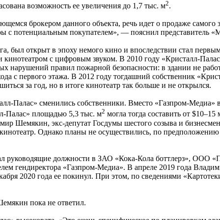
2
ласована возможность ее увеличения до 1,7 тыс. м
.
ющемся брокером данного объекта, речь идет о продаже самого з
ы с потенциальным покупателем», — пояснил представитель «
а, был открыт в эпоху немого кино и впоследствии стал первым
и кинотеатром с цифровым звуком. В 2010 году «Кристалл-Пала
ных нарушений правил пожарной безопасности: в здании не рабо
ода с первого этажа. В 2012 году тогдашний собственник «Крис
ться за год, но в итоге кинотеатр так больше и не открылся.
талл-Палас» сменились собственники. Вместо «Газпром-Медиа» 
2
л-Палас» площадью 5,3 тыс. м
могла тогда составить от $10–15 
ир Шемякин, экс-депутат Госдумы шестого созыва и бизнесмен.
 кинотеатр. Однако планы не осуществились, по предположению с
л руководящие должности в ЗАО «Кока-Кола боттлерз», OOO «
лем гендиректора «Газпром-Медиа». В апреле 2019 года Владим
декабря 2020 года ее покинул. При этом, по сведениями «Картот
емякин пока не ответил.