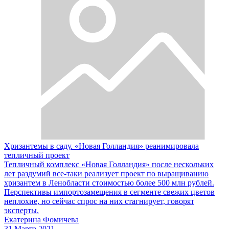
Хризантемы в саду. «Новая Голландия» реанимировала
тепличный проект
Тепличный комплекс «Новая Голландия» после нескольких
лет раздумий все-таки реализует проект по выращиванию
хризантем в Ленобласти стоимостью более 500 млн рублей.
Перспективы импортозамещения в сегменте свежих цветов
неплохие, но сейчас спрос на них стагнирует, говорят
эксперты.
Екатерина Фомичева
31 Марта 2021