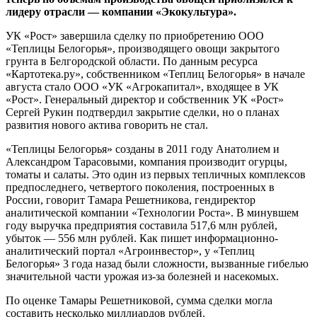
лидеру отрасли — компании «Экокультура».
УК «Рост» завершила сделку по приобретению ООО
«Теплицы Белогорья», производящего овощи закрытого
грунта в Белгородской области. По данным ресурса
«Картотека.ру», собственником «Теплиц Белогорья» в начале
августа стало ООО «УК «Агрокапитал», входящее в УК
«Рост». Генеральный директор и собственник УК «Рост»
Сергей Рукин подтвердил закрытие сделки, но о планах
развития нового актива говорить не стал.
«Теплицы Белогорья» созданы в 2011 году Анатолием и
Александром Тарасовыми, компания производит огурцы,
томаты и салаты. Это один из первых тепличных комплексов
предпоследнего, четвертого поколения, построенных в
России, говорит Тамара Решетникова, гендиректор
аналитической компании «Технологии Роста». В минувшем
году выручка предприятия составила 517,6 млн рублей,
убыток — 556 млн рублей. Как пишет информационно-
аналитический портал «Агроинвестор», у «Теплиц
Белогорья» 3 года назад были сложности, вызванные гибелью
значительной части урожая из-за болезней и насекомых.
По оценке Тамары Решетниковой, сумма сделки могла
составить несколько миллиардов рублей.