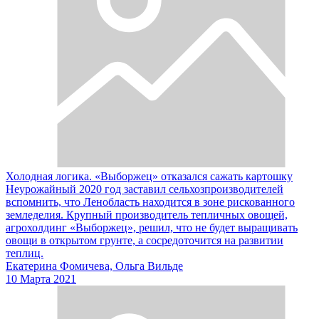
Холодная логика. «Выборжец» отказался сажать картошку
Неурожайный 2020 год заставил сельхозпроизводителей
вспомнить, что Ленобласть находится в зоне рискованного
земледелия. Крупный производитель тепличных овощей,
агрохолдинг «Выборжец», решил, что не будет выращивать
овощи в открытом грунте, а сосредоточится на развитии
теплиц.
Екатерина Фомичева, Ольга Вильде
10 Марта 2021