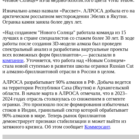
«Новое Солнце» из-за медово-золотистого цвета Vivid Yellow.
Изначально алмаз назвали «Рассвет». АЛРОСА добыла его на
арктическом россыпном месторождении Эбелях в Якутии.
Огранка камня заняла более двух лет.
«Над созданием "Нового Солнца" работала команда из 15
лучших в стране специалистов со стажем более 30 лет. В ходе
работы после создания 3D-модели алмаза был проведен
спектральный анализ и разработаны виртуальные проекты
всех возможных форм бриллиантов»,— рассказали в
компании
. Уточняется, что работа над «Новым Солнцем»
стала новой ступенью в развитии школы огранки Russian Cut
и алмазно-бриллиантовой отрасли в России в целом.
АЛРОСА разрабатывает 90% алмазов в РФ. Добыча ведется
на территории Республики Саха (Якутия) и Архангельской
области. В начале марта в АЛРОСА отмечали, что в 2023–
2024 годах отрасль столкнулась со снижением в сегменте
огранки. Это произошло после формирования избыточных
стоков в Индии, гранильный сектор которой обрабатывает
90% алмазов в мире. Теперь рынок бриллиантов
демонстрирует признаки стабилизации и может выйти из
затяжного кризиса. Об этом сообщает
Коммерсант
.