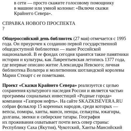
в сети — просто скажите голосовому помощнику
в машине или умной колонке: «Включи сказки
Крайнего Севера».
СПРАВКА НОВОГО ПРОСПЕКТА
?
Общероссийский день библиотек
(27 мая) отмечается с 1995
года. Он приурочен к созданию первой государственной
общедоступной библиотеки — ныне Российской
национальной. В ее фондах сегодня хранятся такие памятники
истории и культуры, как Лаврентьевская летопись 1377 года,
где впервые описано житие Александра Невского; личная
библиотека Вольтера и молитвенник шотландской королевы
Марии Стюарт с ее пометками.
Проект «Сказки Крайнего Севера»
реализуется с целью
сохранения культурного наследия России и является частью
программы социальных инвестиций «Родные города»
компании «Газпром нефть». На сайте SKAZKISEVERA.RU
собран фольклор 15 коренных народов, среди которых —
вепсы, поморы, ханты, манси, ненцы, селькупы, юкагиры,
долганы, эвенки и сибирские татары. География
их проживания охватывает почти весь север страны:
Республику Саха (Якутия), Чукотский, Ханты-Мансийский