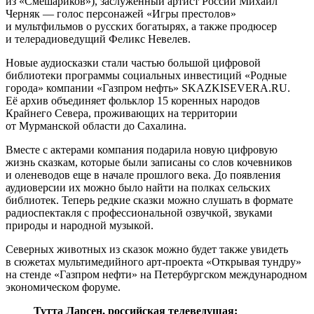
из «Смешариков»), заслуженный артист России Михаил
Черняк — голос персонажей «Игры престолов»
и мультфильмов о русских богатырях, а также продюсер
и телерадиоведущий Феликс Невелев.
Новые аудиосказки стали частью большой цифровой
библиотеки программы социальных инвестиций «Родные
города» компании «Газпром нефть» SKAZKISEVERA.RU.
Её архив объединяет фольклор 15 коренных народов
Крайнего Севера, проживающих на территории
от Мурманской области до Сахалина.
Вместе с актерами компания подарила новую цифровую
жизнь сказкам, которые были записаны со слов кочевников
и оленеводов еще в начале прошлого века. До появления
аудиоверсии их можно было найти на полках сельских
библиотек. Теперь редкие сказки можно слушать в формате
радиоспектакля с профессиональной озвучкой, звуками
природы и народной музыкой.
Северных животных из сказок можно будет также увидеть
в сюжетах мультимедийного арт-проекта «Открывая тундру»
на стенде «Газпром нефти» на Петербургском международном
экономическом форуме.
Тутта Ларсен, российская телеведущая: