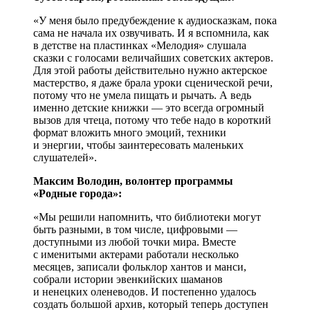
«У меня было предубеждение к аудиосказкам, пока
сама не начала их озвучивать. И я вспомнила, как
в детстве на пластинках «Мелодия» слушала
сказки с голосами величайших советских актеров.
Для этой работы действительно нужно актерское
мастерство, я даже брала уроки сценической речи,
потому что не умела пищать и рычать. А ведь
именно детские книжки — это всегда огромный
вызов для чтеца, потому что тебе надо в короткий
формат вложить много эмоций, техники
и энергии, чтобы заинтересовать маленьких
слушателей».
Максим Володин, волонтер программы
«Родные города»:
«Мы решили напомнить, что библиотеки могут
быть разными, в том числе, цифровыми —
доступными из любой точки мира. Вместе
с именитыми актерами работали несколько
месяцев, записали фольклор хантов и манси,
собрали истории эвенкийских шаманов
и ненецких оленеводов. И постепенно удалось
создать большой архив, который теперь доступен