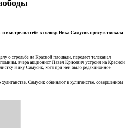
свободы
с и выстрелил себе в голову. Ника Самусик присутствовала
елу о стрельбе на Красной площади, передает телеканал
Напомним, вчера акционист Павел Крисевич устроил на Красной
алистку Нику Самусик, хотя при ней было редакционное
 о хулиганстве. Самусик обвиняют в хулиганстве, совершенном