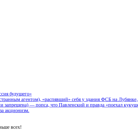
ссия будущего»
транным агентом), «распявший» себя у здания ФСБ на Лубянке, 
сии запрещена) — попса, что Павленский и правда «поехал кукуш
за акционизм.
ньше всех!