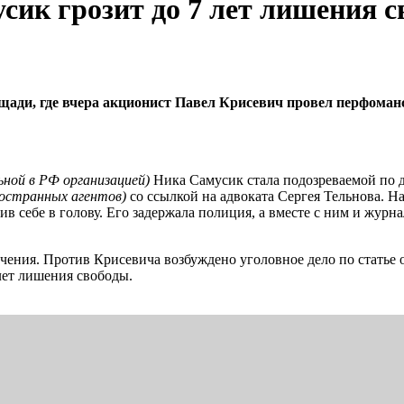
сик грозит до 7 лет лишения 
ощади, где вчера акционист Павел Крисевич провел перфоман
ной в РФ организацией)
Ника Самусик стала подозреваемой по д
ностранных агентов)
со ссылкой на адвоката Сергея Тельнова. 
 себе в голову. Его задержала полиция, а вместе с ним и журн
сечения. Против Крисевича возбуждено уголовное дело по статье
лет лишения свободы.