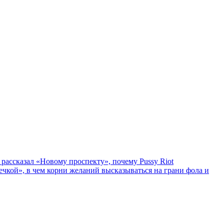
рассказал «Новому проспекту», почему Pussy Riot
ечкой», в чем корни желаний высказываться на грани фола и