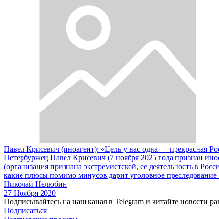
Павел Крисевич (иноагент): «Цель у нас одна — прекрасная Ро
Петербуржец Павел Крисевич (7 ноября 2025 года признан инос
(организация признана экстремистской, ее деятельность в Рос
какие плюсы помимо минусов дарит уголовное преследование 
Николай Нелюбин
27 Ноября 2020
Подписывайтесь на наш канал в Telegram и читайте новости ра
Подписаться