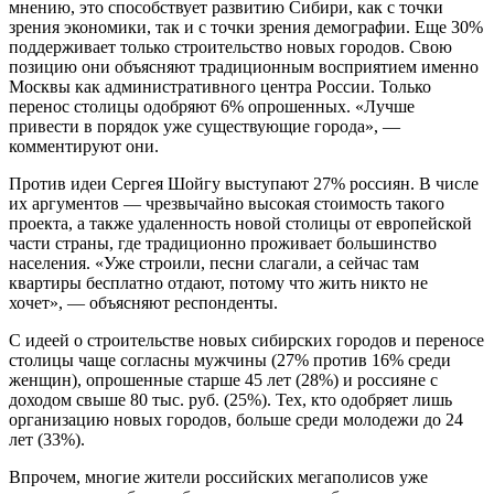
мнению, это способствует развитию Сибири, как с точки
зрения экономики, так и с точки зрения демографии. Еще 30%
поддерживает только строительство новых городов. Свою
позицию они объясняют традиционным восприятием именно
Москвы как административного центра России. Только
перенос столицы одобряют 6% опрошенных. «Лучше
привести в порядок уже существующие города», —
комментируют они.
Против идеи Сергея Шойгу выступают 27% россиян. В числе
их аргументов — чрезвычайно высокая стоимость такого
проекта, а также удаленность новой столицы от европейской
части страны, где традиционно проживает большинство
населения. «Уже строили, песни слагали, а сейчас там
квартиры бесплатно отдают, потому что жить никто не
хочет», — объясняют респонденты.
С идеей о строительстве новых сибирских городов и переносе
столицы чаще согласны мужчины (27% против 16% среди
женщин), опрошенные старше 45 лет (28%) и россияне с
доходом свыше 80 тыс. руб. (25%). Тех, кто одобряет лишь
организацию новых городов, больше среди молодежи до 24
лет (33%).
Впрочем, многие жители российских мегаполисов уже