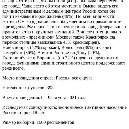
сегодня хотели бы, чтобы столица страны была перенесена в
их город. Чаще всего об этом мечтают в Омске: видеть его
административным и деловым центром России хотел бы
почти каждый второй житель (49%). По всей видимости,
жители Омска вдохновлены обсуждением на прямой линии
Президента РФ перспектив переноса в их город федерального
правительства и крупных компаний. В числе потенциально
возможных «преемников» Москвы также Красноярск (за
перенос столицы высказались 43% красноярцев),
Новосибирск (42% горожан), Волгоград (39%) и Санкт-
Петербург (36%). А вот в Ростове-на-Дону (20%),
Екатеринбурге и Воронеже (по 22%) идею о наделении их
города функциями административного центра поддерживают
реже всего.
Место проведения опроса: Россия, все округа
Населенных пунктов: 398
Время проведения: 6—9 августа 2021 года
Исследуемая совокупность: экономически активное население
России старше 18 лет
Размер выборки: 1600 респондентов