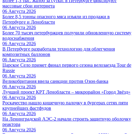
Более 1,3 тыс. жалоб за сутки: в Петербурге фиксируют
массовые сбои интернета
06 Августа 2026
Более 8,5 тонны опасного мяса изъяли из продажи в
Петербурге и Ленобласти
06 Августа 2026
Более 70 тысяч петербуржцев получили обновленную систему
водоснабжения
06 Августа 2026
В Петербурге разработали технологию для облегчения
композитных баллонов
06 Августа 2026
Царское Село примет финал первого сезона велозаезда Tour de
Russie
06 Августа 2026
Великобритания ввела санкции против Озон-банка
06 Августа 2026
Лучший проект КРТ Ленобласти – микрорайон «Город Звёзд»
06 Августа 2026
Роскачество нашло кишечную палочку в бургерах сетях пяти
крупнейших фастфудов
06 Августа 2026
На Ленинградской АЭС-2 начали строить защитную оболочку
реактора
06 Августа 2026