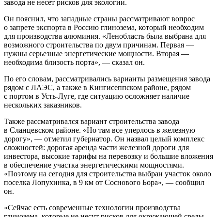
завода не несет рисков для экологии.
Он пояснил, что западные страны рассматривают вопрос
о запрете экспорта в Россию глинозема, который необходим
для производства алюминия. «Ленобласть была выбрана для
возможного строительства по двум причинам. Первая —
нужны серьезные энергетические мощности. Вторая —
необходима близость порта», — сказал он.
По его словам, рассматривались варианты размещения завода
рядом с ЛАЭС, а также в Кингисеппском районе, рядом
с портом в Усть-Луге, где ситуацию осложняет наличие
нескольких заказников.
Также рассматривался вариант строительства завода
в Сланцевском районе. «Но там все уперлось в железную
дорогу», — отметил губернатор. Он назвал целый комплекс
сложностей: дорогая аренда части железной дороги для
инвестора, высокие тарифы на перевозку и большие вложения
в обеспечение участка энергетическими мощностями.
«Поэтому на сегодня для строительства выбран участок около
поселка Лопухинка, в 9 км от Соснового Бора», — сообщил
он.
«Сейчас есть современные технологии производства
глинозема, которые не несут рисков для окружающей среды.