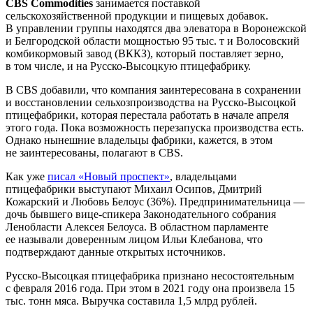
CBS Commodities
занимается поставкой
сельскохозяйственной продукции и пищевых добавок.
В управлении группы находятся два элеватора в Воронежской
и Белгородской области мощностью 95 тыс. т и Волосовский
комбикормовый завод (ВККЗ), который поставляет зерно,
в том числе, и на Русско-Высоцкую птицефабрику.
В CBS добавили, что компания заинтересована в сохранении
и восстановлении сельхозпроизводства на Русско-Высоцкой
птицефабрики, которая перестала работать в начале апреля
этого года. Пока возможность перезапуска производства есть.
Однако нынешние владельцы фабрики, кажется, в этом
не заинтересованы, полагают в CBS.
Как уже
писал «Новый проспект»
, владельцами
птицефабрики выступают Михаил Осипов, Дмитрий
Кожарский и Любовь Белоус (36%). Предпринимательница —
дочь бывшего вице-спикера Законодательного собрания
Ленобласти Алексея Белоуса. В областном парламенте
ее называли доверенным лицом Ильи Клебанова, что
подтверждают данные открытых источников.
Русско-Высоцкая птицефабрика признано несостоятельным
с февраля 2016 года. При этом в 2021 году она произвела 15
тыс. тонн мяса. Выручка составила 1,5 млрд рублей.