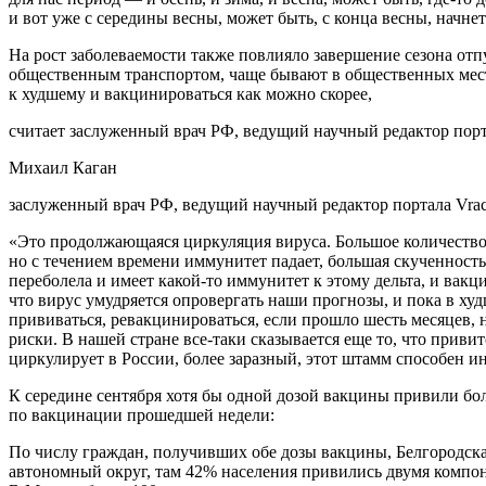
и вот уже с середины весны, может быть, с конца весны, начне
На рост заболеваемости также повлияло завершение сезона отп
общественным транспортом, чаще бывают в общественных места
к худшему и вакцинироваться как можно скорее,
считает заслуженный врач РФ, ведущий научный редактор порт
Михаил Каган
заслуженный врач РФ, ведущий научный редактор портала Vrac
«Это продолжающаяся циркуляция вируса. Большое количество л
но с течением времени иммунитет падает, большая скученность
переболела и имеет какой-то иммунитет к этому дельта, и вак
что вирус умудряется опровергать наши прогнозы, и пока в худш
прививаться, ревакцинироваться, если прошло шесть месяцев,
риски. В нашей стране все-таки сказывается еще то, что приви
циркулирует в России, более заразный, этот штамм способен и
К середине сентября хотя бы одной дозой вакцины привили бо
по вакцинации прошедшей недели:
По числу граждан, получивших обе дозы вакцины, Белгородска
автономный округ, там 42% населения привились двумя компо