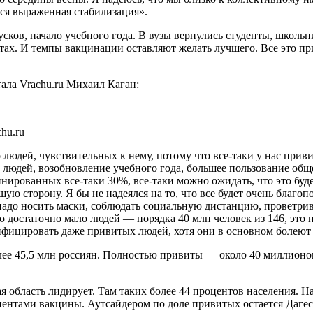
тся выраженная стабилизация».
усков, начало учебного года. В вузы вернулись студенты, школь
х. И темпы вакцинации оставляют желать лучшего. Все это при
ала Vrachu.ru Михаил Каган:
hu.ru
юдей, чувствительных к нему, потому что все-таки у нас привит
 людей, возобновление учебного года, большее пользование общ
цинированных все-таки 30%, все-таки можно ожидать, что это буд
ую сторону. Я бы не надеялся на то, что все будет очень благопо
 надо носить маски, соблюдать социальную дистанцию, проветр
то достаточно мало людей — порядка 40 млн человек из 146, это
нфицировать даже привитых людей, хотя они в основном болеют 
лее 45,5 млн россиян. Полностью привиты — около 40 миллионо
я область лидирует. Там таких более 44 процентов населения. 
нентами вакцины. Аутсайдером по доле привитых остается Даге