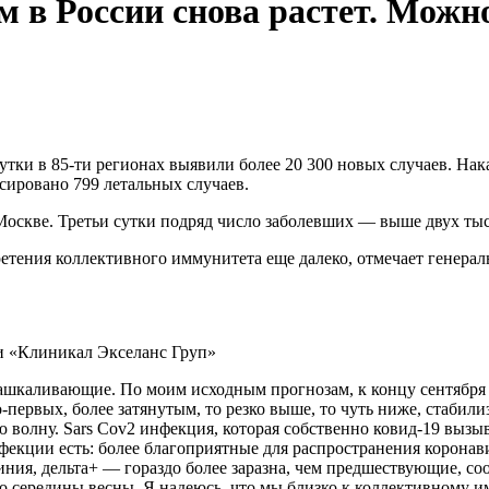
 в России снова растет. Можно
сутки в 85-ти регионах выявили более 20 300 новых случаев. Н
сировано 799 летальных случаев.
оскве. Третьи сутки подряд число заболевших — выше двух тыс
бретения коллективного иммунитета еще далеко, отмечает генера
и «Клиникал Экселанс Груп»
 зашкаливающие. По моим исходным прогнозам, к концу сентябр
первых, более затянутым, то резко выше, то чуть ниже, стабили
олну. Sars Cov2 инфекция, которая собственно ковид-19 вызыва
нфекции есть: более благоприятные для распространения корона
иния, дельта+ — гораздо более заразна, чем предшествующие, со
о до середины весны. Я надеюсь, что мы близко к коллективному 