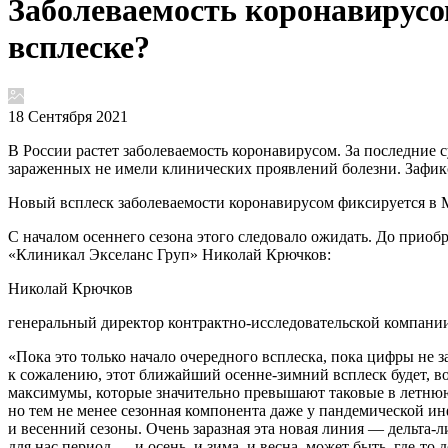
Заболеваемость коронавирусом
всплеске?
18 Сентября 2021
В России растет заболеваемость коронавирусом. За последние 
зараженных не имели клинических проявлений болезни. Зафик
Новый всплеск заболеваемости коронавирусом фиксируется в М
С началом осеннего сезона этого следовало ожидать. До прио
«Клиникал Экселанс Груп» Николай Крючков:
Николай Крючков
генеральный директор контрактно-исследовательской компани
«Пока это только начало очередного всплеска, пока цифры не
к сожалению, этот ближайший осенне-зимний всплеск будет, во-
максимумы, которые значительно превышают таковые в летнюю в
но тем не менее сезонная компонента даже у пандемической и
и весенний сезоны. Очень заразная эта новая линия — дельта-л
для нас период — и осень, и зима, и весна, может быть, где-т