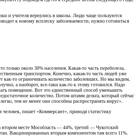
ники и учителя вернулись в школы. Люди чаще пользуются
водит к новому всплеску заболеваемости, нужно готовиться
о только около 30% населения. Какая-то часть переболела,
ественным транспортом. Конечно, какая-то часть людей уже
ет как-то ограничивать количество заболевших. Но мы видим,
лучно, а наоборот, все-таки как-то к этому готовился. Надо
ивать помещение. Вот это единственный способ уменьшить
 недостаточное количество. Потом штамм дельта, который сейчас
легко, тем не менее они способны распространять вирус».
в человек, пишет «Коммерсант», приводя статистику
На втором месте Мособласть — 44%, третий — Чукотский
стан. Вакцинированных вторым компонентом там всего 11%.