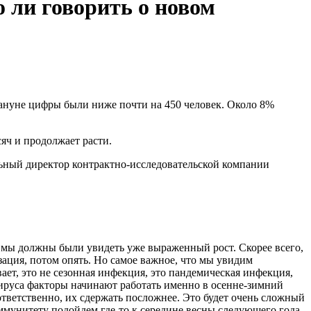
 ли говорить о новом
акануне цифры были ниже почти на 450 человек. Около 8%
яч и продолжает расти.
льный директор контрактно-исследовательской компании
я мы должны были увидеть уже выраженный рост. Скорее всего,
зация, потом опять. Но самое важное, что мы увидим
ет, это не сезонная инфекция, это пандемическая инфекция,
вируса факторы начинают работать именно в осенне-зимний
ответственно, их сдержать посложнее. Это будет очень сложный
иммунитету подойдем где-то к середине весны следующего года,