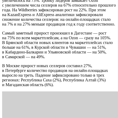
увеличилось на 73%. Тройку лидеров замыкает Ozon
с увеличением числа селлеров на 67% относительно прошлого
года. На Wildberries зафиксирован рост на 22%. При этом
на KazanExpress и AliExpress аналитики зафиксировали
снижение количества селлеров: на онлайн-площадках стало
на 7% и на 27% меньше продавцов год к году соответственно.
Самый заметный прирост произошел в Дагестане — рост
на 75% по всем маркетплейсам, а на Ozon — сразу на 105%.
В Брянской области новых клиентов на маркетплейсах стало
больше на 61%, в Курской области и Чувашии — на 51%,
в Кабардино-Балкарии и Ульяновской области — на 50%,
в Самарской — на 49%.
В Москве прирост новых селлеров составил 27%,
в Петербурге количество продавцов на онлайн-площадках
выросло на треть. Падение зафиксировано только в трех
регионах: Республика Саха (2%), Республика Алтай (3%)
и Магаданская область (6%).