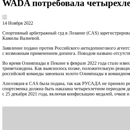
WADA потребовала четырехле
14 Ноября 2022
Спортивный арбитражный суд в Лозанне (CAS) зарегистриров
Камилы Валиевой.
Заявление подано против Российского антидопингового агентс
с возможным применением допинга. Поводом названо отсутст
Во время Олимпиады в Пекине в феврале 2022 года стало изв
триметазидина. Как выяснилось позже, положительную реакцию
российской команды завоевала золото Олимпиады в командном 
Апелляция в CAS была подана, так как РУСАДА не приняло р
спортсменка должна быть наказана четырехлетним периодом ди
с 25 декабря 2021 года, включая конфискацию медалей, очков и