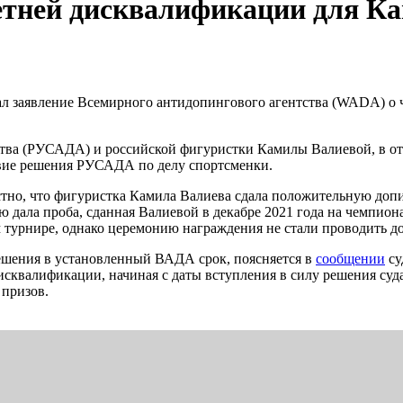
тней дисквалификации для К
ал заявление Всемирного антидопингового агентства (WADA) о
тва (РУСАДА) и российской фигуристки Камилы Валиевой, в отн
вие решения РУСАДА по делу спортсменки.
естно, что фигуристка Камила Валиева сдала положительную до
 дала проба, сданная Валиевой в декабре 2021 года на чемпион
турнире, однако церемонию награждения не стали проводить до
ешения в установленный ВАДА срок, поясняется в
сообщении
су
сквалификации, начиная с даты вступления в силу решения суда
 призов.