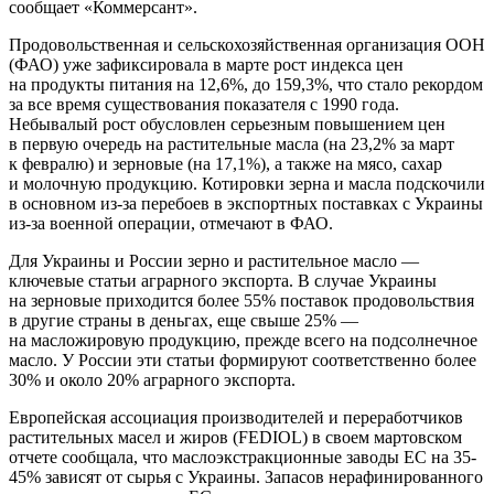
сообщает «Коммерсант».
Продовольственная и сельскохозяйственная организация ООН
(ФАО) уже зафиксировала в марте рост индекса цен
на продукты питания на 12,6%, до 159,3%, что стало рекордом
за все время существования показателя с 1990 года.
Небывалый рост обусловлен серьезным повышением цен
в первую очередь на растительные масла (на 23,2% за март
к февралю) и зерновые (на 17,1%), а также на мясо, сахар
и молочную продукцию. Котировки зерна и масла подскочили
в основном из-за перебоев в экспортных поставках с Украины
из-за военной операции, отмечают в ФАО.
Для Украины и России зерно и растительное масло —
ключевые статьи аграрного экспорта. В случае Украины
на зерновые приходится более 55% поставок продовольствия
в другие страны в деньгах, еще свыше 25% —
на масложировую продукцию, прежде всего на подсолнечное
масло. У России эти статьи формируют соответственно более
30% и около 20% аграрного экспорта.
Европейская ассоциация производителей и переработчиков
растительных масел и жиров (FEDIOL) в своем мартовском
отчете сообщала, что маслоэкстракционные заводы ЕС на 35-
45% зависят от сырья с Украины. Запасов нерафинированного