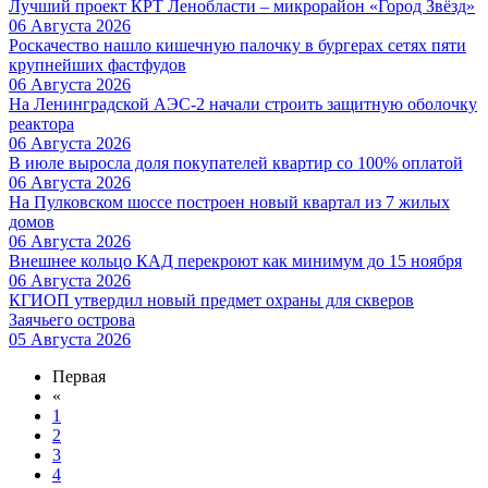
Лучший проект КРТ Ленобласти – микрорайон «Город Звёзд»
06 Августа 2026
Роскачество нашло кишечную палочку в бургерах сетях пяти
крупнейших фастфудов
06 Августа 2026
На Ленинградской АЭС-2 начали строить защитную оболочку
реактора
06 Августа 2026
В июле выросла доля покупателей квартир со 100% оплатой
06 Августа 2026
На Пулковском шоссе построен новый квартал из 7 жилых
домов
06 Августа 2026
Внешнее кольцо КАД перекроют как минимум до 15 ноября
06 Августа 2026
КГИОП утвердил новый предмет охраны для скверов
Заячьего острова
05 Августа 2026
Первая
«
1
2
3
4