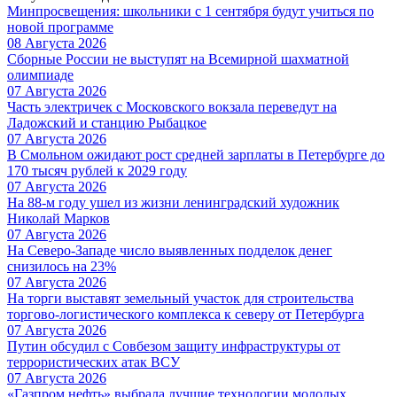
Минпросвещения: школьники с 1 сентября будут учиться по
новой программе
08 Августа 2026
Сборные России не выступят на Всемирной шахматной
олимпиаде
07 Августа 2026
Часть электричек с Московского вокзала переведут на
Ладожский и станцию Рыбацкое
07 Августа 2026
В Смольном ожидают рост средней зарплаты в Петербурге до
170 тысяч рублей к 2029 году
07 Августа 2026
На 88-м году ушел из жизни ленинградский художник
Николай Марков
07 Августа 2026
На Северо-Западе число выявленных подделок денег
снизилось на 23%
07 Августа 2026
На торги выставят земельный участок для строительства
торгово-логистического комплекса к северу от Петербурга
07 Августа 2026
Путин обсудил с Совбезом защиту инфраструктуры от
террористических атак ВСУ
07 Августа 2026
«Газпром нефть» выбрала лучшие технологии молодых