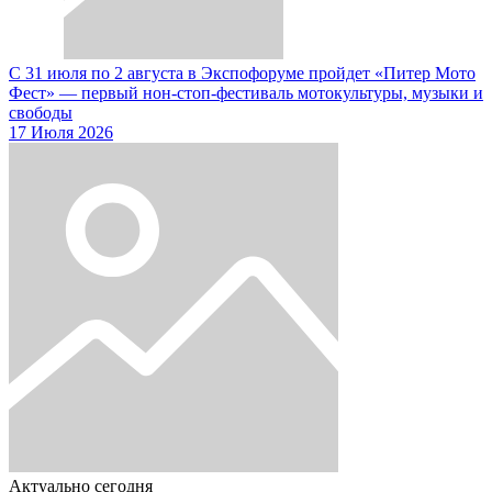
С 31 июля по 2 августа в Экспофоруме пройдет «Питер Мото
Фест» — первый нон-стоп-фестиваль мотокультуры, музыки и
свободы
17 Июля 2026
Актуально сегодня