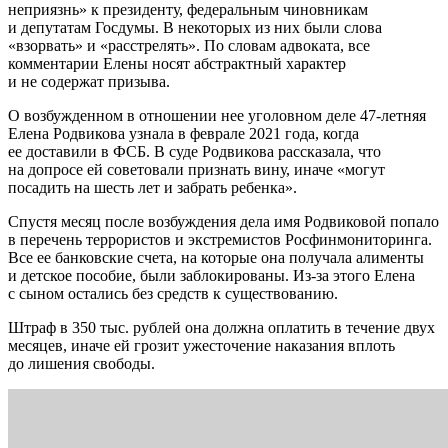
неприязнь» к президенту, федеральным чиновникам
и депутатам Госдумы. В некоторых из них были слова
«‎взорвать» и «‎расстрелять». По словам адвоката, все
комментарии Елены носят абстрактный характер
и не содержат призыва.
О возбужденном в отношении нее уголовном деле 47-летняя
Елена Родвикова узнала в феврале 2021 года, когда
ее доставили в ФСБ. В суде Родвикова рассказала, что
на допросе ей советовали признать вину, иначе «могут
посадить на шесть лет и забрать ребенка».
Спустя месяц после возбуждения дела имя Родвиковой попало
в перечень террористов и экстремистов Росфинмониторинга.
Все ее банковские счета, на которые она получала алименты
и детское пособие, были заблокированы. Из-за этого Елена
с сыном остались без средств к существованию.
Штраф в 350 тыс. рублей она должна оплатить в течение двух
месяцев, иначе ей грозит ужесточение наказания вплоть
до лишения свободы.