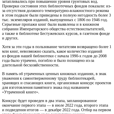
затапливались при повышении уровня грунтовых вод.
Проверки состояния этих библиотечных фондов показали: из-
за отсутствия должного температурно-влажностного режима
в этом подвале были приведены в полную негодность более 3
тыс. экземпляров изданий, выпущенных с 1806 по 1946 год.
Серьезные пропажи книг были выявлены и в книжном
собрании Императорского общества естествоиспытателей,
а также в библиотеке Бестужевских курсов, в газетном фонде
и других.
Хотя за эти годы в пользование читателям возвращено более 1
млн книг, невозможно сказать, какое количество изданий
из фондов нашей библиотеки с начала 1990-х годов до 2008
года было утрачено, погибло и было похищено из-за
длительной бесхозяйственности.
В память об утраченных ценных книжных изданиях, в знак
уважения к самоотверженному труду библиотекарей,
хранящих и спасающих книги, организован конкурс проектов
для изготовления памятного знака под названием
«Утраченной книге».
Конкурс будет проведен в два этапа, запланированное
окончание первого этапа — в июле 2022 года, второго этапа
и подведения итогов — в декабре 2022 года. Отбор на первом