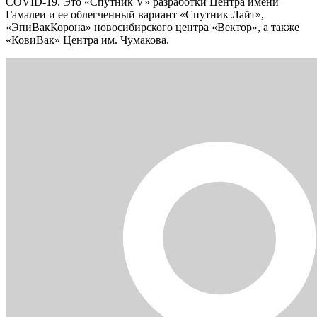
COVID-19. Это «Спутник V» разработки Центра имени
Гамалеи и ее облегченный вариант «Спутник Лайт»,
«ЭпиВакКорона» новосибирского центра «Вектор», а также
«КовиВак» Центра им. Чумакова.