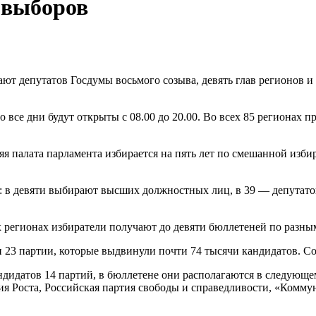
 выборов
ают депутатов Госдумы восьмого созыва, девять глав регионов 
о все дни будут открыты с 08.00 до 20.00. Во всех 85 регионах
я палата парламента избирается на пять лет по смешанной изби
: в девяти выбирают высших должностных лиц, в 39 — депутато
 регионах избиратели получают до девяти бюллетеней по разны
 23 партии, которые выдвинули почти 74 тысячи кандидатов. С
ндидатов 14 партий, в бюллетене они располагаются в следующ
ия Роста, Российская партия свободы и справедливости, «Комму