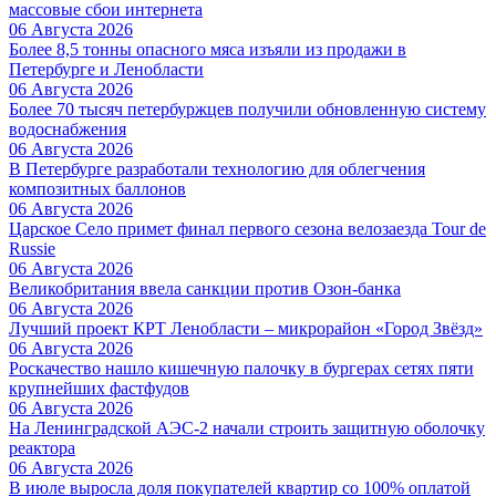
массовые сбои интернета
06 Августа 2026
Более 8,5 тонны опасного мяса изъяли из продажи в
Петербурге и Ленобласти
06 Августа 2026
Более 70 тысяч петербуржцев получили обновленную систему
водоснабжения
06 Августа 2026
В Петербурге разработали технологию для облегчения
композитных баллонов
06 Августа 2026
Царское Село примет финал первого сезона велозаезда Tour de
Russie
06 Августа 2026
Великобритания ввела санкции против Озон-банка
06 Августа 2026
Лучший проект КРТ Ленобласти – микрорайон «Город Звёзд»
06 Августа 2026
Роскачество нашло кишечную палочку в бургерах сетях пяти
крупнейших фастфудов
06 Августа 2026
На Ленинградской АЭС-2 начали строить защитную оболочку
реактора
06 Августа 2026
В июле выросла доля покупателей квартир со 100% оплатой