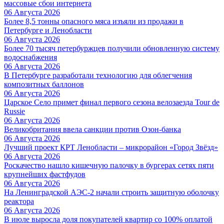
массовые сбои интернета
06 Августа 2026
Более 8,5 тонны опасного мяса изъяли из продажи в
Петербурге и Ленобласти
06 Августа 2026
Более 70 тысяч петербуржцев получили обновленную систему
водоснабжения
06 Августа 2026
В Петербурге разработали технологию для облегчения
композитных баллонов
06 Августа 2026
Царское Село примет финал первого сезона велозаезда Tour de
Russie
06 Августа 2026
Великобритания ввела санкции против Озон-банка
06 Августа 2026
Лучший проект КРТ Ленобласти – микрорайон «Город Звёзд»
06 Августа 2026
Роскачество нашло кишечную палочку в бургерах сетях пяти
крупнейших фастфудов
06 Августа 2026
На Ленинградской АЭС-2 начали строить защитную оболочку
реактора
06 Августа 2026
В июле выросла доля покупателей квартир со 100% оплатой