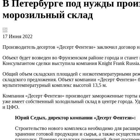
В Петербурге под нужды прои
морозильный склад
17 Июня 2022
Производитель десертов «Десерт Фентези» заключил договор на
Объект будет возведен во Фрунзенском районе города и стане
Консультантом сделки выступила компания Knight Frank Russia
Общий объем складских площадей с низкотемпературными режи
складского предложения. Объект компании «Десерт Фентези» 
мультитемпературный комплекс высотой 13,5 м.
Компания «Десерт Фентези» производит замороженные торты и 
уже имеет собственный холодильный склад в центре города. У
и ЦФО.
Юрий Седых, директор компании «Десерт Фентези»:
Строительство нового комплекса необходимо для расшире
хранение готовой продукции и сырья, а также осуществл
площадки. Помимо складских помещений, будет построен