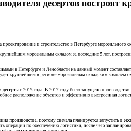
зводителя десертов построят к
 проектирование и строительство в Петербурге морозильного скл
т крупнейшим морозильным складом за последние 5 лет, построе
.
мами в Петербурге и Ленобласти на данный момент составляет о
будет крупнейшим в регионе морозильным складским комплексом
десерты с 2015 года. В 2017 году было запущено производство
добное расположение объектов и эффективно выстроенная логис
ния производства, поэтому сначала планируется запустить в эк
ять операции по обеспечению логистики, после чего запланиров
 офис для сотрудников компании.