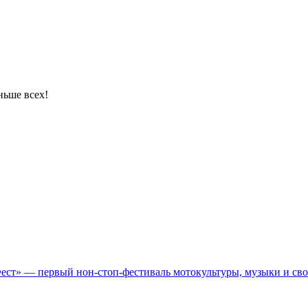
ньше всех!
Фест» — первый нон-стоп-фестиваль мотокультуры, музыки и св