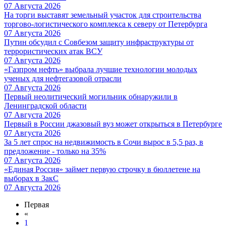
07 Августа 2026
На торги выставят земельный участок для строительства
торгово-логистического комплекса к северу от Петербурга
07 Августа 2026
Путин обсудил с Совбезом защиту инфраструктуры от
террористических атак ВСУ
07 Августа 2026
«Газпром нефть» выбрала лучшие технологии молодых
ученых для нефтегазовой отрасли
07 Августа 2026
Первый неолитический могильник обнаружили в
Ленинградской области
07 Августа 2026
Первый в России джазовый вуз может открыться в Петербурге
07 Августа 2026
За 5 лет спрос на недвижимость в Сочи вырос в 5,5 раз, в
предложение - только на 35%
07 Августа 2026
«Единая Россия» займет первую строчку в бюллетене на
выборах в ЗакС
07 Августа 2026
Первая
«
1