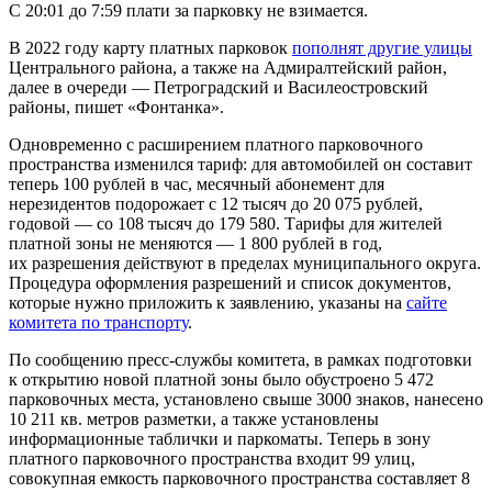
С 20:01 до 7:59 плати за парковку не взимается.
В 2022 году карту платных парковок
пополнят другие улицы
Центрального района, а также на Адмиралтейский район,
далее в очереди — Петроградский и Василеостровский
районы, пишет «Фонтанка».
Одновременно с расширением платного парковочного
пространства изменился тариф: для автомобилей он составит
теперь 100 рублей в час, месячный абонемент для
нерезидентов подорожает с 12 тысяч до 20 075 рублей,
годовой — со 108 тысяч до 179 580. Тарифы для жителей
платной зоны не меняются — 1 800 рублей в год,
их разрешения действуют в пределах муниципального округа.
Процедура оформления разрешений и список документов,
которые нужно приложить к заявлению, указаны на
сайте
комитета по транспорту
.
По сообщению пресс-службы комитета, в рамках подготовки
к открытию новой платной зоны было обустроено 5 472
парковочных места, установлено свыше 3000 знаков, нанесено
10 211 кв. метров разметки, а также установлены
информационные таблички и паркоматы. Теперь в зону
платного парковочного пространства входит 99 улиц,
совокупная емкость парковочного пространства составляет 8