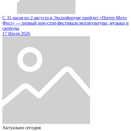
С 31 июля по 2 августа в Экспофоруме пройдет «Питер Мото
Фест» — первый нон-стоп-фестиваль мотокультуры, музыки и
свободы
17 Июля 2026
Актуально сегодня